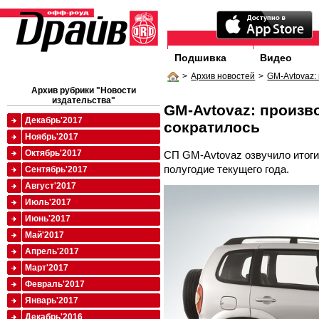
Подшивка
Видео
>
Архив новостей
>
GM-Avtovaz:
Архив рубрики "Новости
издательства"
GM-Avtovaz: произво
Декабрь'2017
сократилось
Ноябрь'2017
Октябрь'2017
СП GM-Avtovaz озвучило итоги
полугодие текущего года.
Сентябрь'2017
Август'2017
Июль'2017
Июнь'2017
Май'2017
Апрель'2017
Март'2017
Февраль'2017
Январь'2017
Декабрь'2016