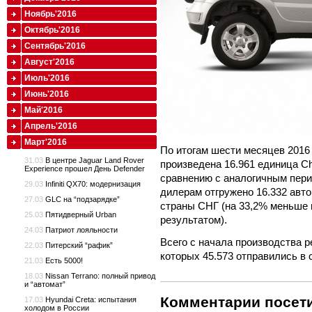
Ноябрь'2016
Октябрь'2016
Сентябрь'2016
Август'2016
Июль'2016
Июнь'2016
Май'2016
Апрель'2016
Март'2016
По итогам шести месяцев 2016
31.03
В центре Jaguar Land Rover
произведена 16.961 единица Ch
Experience прошел День Defender
сравнению с аналогичным пери
29.03
Infiniti QX70: модернизация
дилерам отгружено 16.332 автом
27.03
GLC на “подзарядке”
страны СНГ (на 33,2% меньше
25.03
Пятидверный Urban
результатом).
24.03
Патриот лояльности
Всего с начала производства р
22.03
Питерский “рафик”
которых 45.573 отправились в 
21.03
Есть 5000!
18.03
Nissan Terrano: полный привод
и “автомат”
Комментарии посети
17.03
Hyundai Creta: испытания
холодом в России