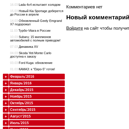
16.03
Lada 4x4 испытают холодом
Комментариев нет
15.03
Новый Kia Sportage доберется
до России в апреле
Новый комментари
14.03
Обновленный Geely Emgrand
X7 подорожал
Войдите
на сайт чтобы получи
11.03
Турбо-Vitara в России
10.03
Subaru: 15 миллионов
автомобилей с полным приводом!
07.03
Динамика XV
04.03
Skoda Yeti Monte Carlo
доступна к заказу
03.03
Ford Kuga: обновление
01.03
КАМАЗ: к “Евро-5” готов!
Февраль'2016
Январь'2016
Декабрь'2015
Ноябрь'2015
Октябрь'2015
Сентябрь'2015
Август'2015
Июль'2015