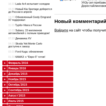
УАЗу сил прибавил
16.03
Lada 4x4 испытают холодом
Дорестайлинговому
15.03
Новый Kia Sportage доберется
до России в апреле
14.03
Обновленный Geely Emgrand
X7 подорожал
Новый комментари
11.03
Турбо-Vitara в России
Войдите
на сайт чтобы получи
10.03
Subaru: 15 миллионов
автомобилей с полным приводом!
07.03
Динамика XV
04.03
Skoda Yeti Monte Carlo
доступна к заказу
03.03
Ford Kuga: обновление
01.03
КАМАЗ: к “Евро-5” готов!
Февраль'2016
Январь'2016
Декабрь'2015
Ноябрь'2015
Октябрь'2015
Сентябрь'2015
Август'2015
Июль'2015