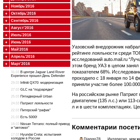
Ноябрь'2016
Октябрь'2016
Сентябрь'2016
Август'2016
Июль'2016
Июнь'2016
Уазовский внедорожник набрал
Май'2016
рейтинге лояльности среди ТО
Апрель'2016
исследований auto.mail.ru “Луч
Март'2016
этом бренд УАЗ в целом занял 
показателем 68%. Исследовани
31.03
В центре Jaguar Land Rover
Experience прошел День Defender
проходило с 18 января по 14 ф
29.03
Infiniti QX70: модернизация
приняли участие более 100.000
27.03
GLC на “подзарядке”
На российском рынке Патриот 
25.03
Пятидверный Urban
двигателем (135 л.с.) или 113
24.03
Патриот лояльности
л и в шести комплектациях. Це
22.03
Питерский “рафик”
21.03
Есть 5000!
18.03
Nissan Terrano: полный привод
Комментарии посети
и “автомат”
17.03
Hyundai Creta: испытания
холодом в России
Django78
Интересно, чем же