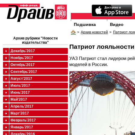
Подшивка
Видео
>
Архив новостей
>
Патриот ло
Архив рубрики "Новости
издательства"
Патриот лояльности
Декабрь'2017
УАЗ Патриот стал лидером рей
Ноябрь'2017
моделей в России.
Октябрь'2017
Сентябрь'2017
Август'2017
Июль'2017
Июнь'2017
Май'2017
Апрель'2017
Март'2017
Февраль'2017
Январь'2017
Декабрь'2016