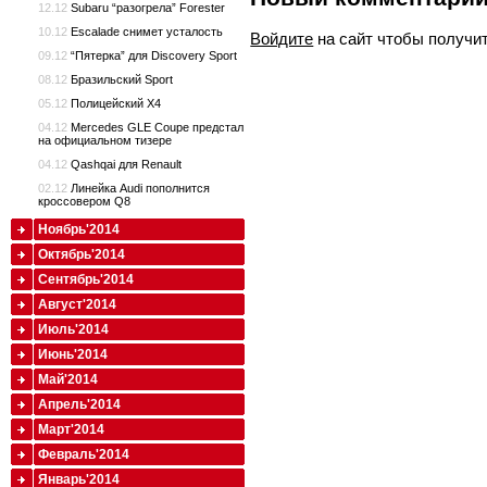
12.12
Subaru “разогрела” Forester
10.12
Escalade снимет усталость
Войдите
на сайт чтобы получи
09.12
“Пятерка” для Discovery Sport
08.12
Бразильский Sport
05.12
Полицейский X4
04.12
Mercedes GLE Coupe предстал
на официальном тизере
04.12
Qashqai для Renault
02.12
Линейка Audi пополнится
кроссовером Q8
Ноябрь'2014
Октябрь'2014
Сентябрь'2014
Август'2014
Июль'2014
Июнь'2014
Май'2014
Апрель'2014
Март'2014
Февраль'2014
Январь'2014