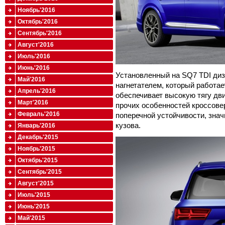
Ноябрь'2016
Октябрь'2016
Сентябрь'2016
Август'2016
Июль'2016
Июнь'2016
Установленный на SQ7 TDI ди
Май'2016
нагнетателем, который работае
Апрель'2016
обеспечивает высокую тягу дви
Март'2016
прочих особенностей кроссове
Февраль'2016
поперечной устойчивости, зна
кузова.
Январь'2016
Декабрь'2015
Ноябрь'2015
Октябрь'2015
Сентябрь'2015
Август'2015
Июль'2015
Июнь'2015
Май'2015