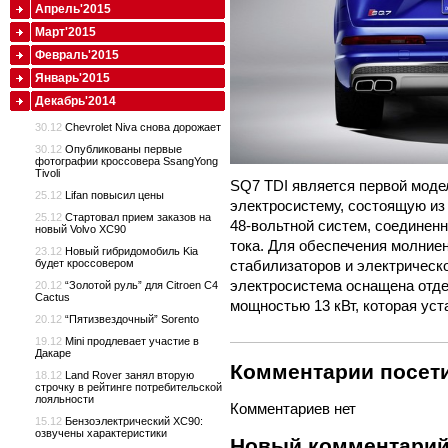
Апрель'2015
Март'2015
Февраль'2015
Январь'2015
Декабрь'2014
30.12
Chevrolet Niva снова дорожает
30.12
Опубликованы первые
фотографии кроссовера SsangYong
Tivoli
SQ7 TDI является первой моде
25.12
Lifan повысил цены
электросистему, состоящую из
25.12
Стартовал прием заказов на
48-вольтной систем, соединен
новый Volvo XC90
тока. Для обеспечения молние
23.12
Новый гибридомобиль Kia
стабилизаторов и электрическо
будет кроссовером
электросистема оснащена отде
20.12
“Золотой руль” для Citroen C4
Cactus
мощностью 13 кВт, которая уст
20.12
“Пятизвездочный” Sorento
19.12
Mini продлевает участие в
Дакаре
Комментарии посети
18.12
Land Rover занял вторую
строчку в рейтинге потребительской
лояльности
Комментариев нет
15.12
Бензоэлектрический XC90:
озвучены характеристики
Новый комментари