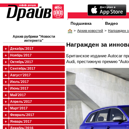
Подшивка
Видео
>
Архив новостей
>
Награжден з
Архив рубрики "Новости
интернета"
Награжден за иннов
Декабрь'2017
Британское издание Autocar п
Ноябрь'2017
Audi, престижную премию “Autoc
Октябрь'2017
Сентябрь'2017
Август'2017
Июль'2017
Июнь'2017
Май'2017
Апрель'2017
Март'2017
Февраль'2017
Январь'2017
Декабрь'2016