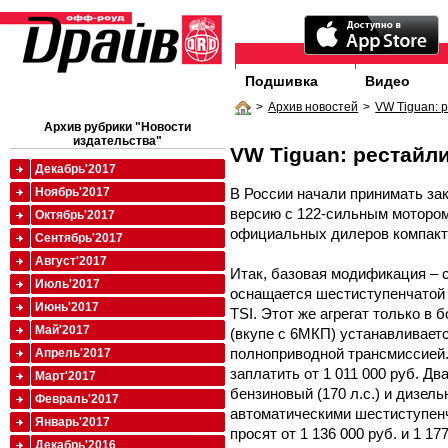
Подшивка
Видео
>
Архив новостей
>
VW Tiguan: 
Архив рубрики "Новости
издательства"
VW Tiguan: рестайл
Декабрь'2017
В России начали принимать за
Ноябрь'2017
версию с 122-сильным мотором 
Октябрь'2017
официальных дилеров компактн
Сентябрь'2017
Август'2017
Итак, базовая модификация – 
Июль'2017
оснащается шестиступенчатой 
Июнь'2017
TSI. Этот же агрегат только в 
Май'2017
(вкупе с 6МКП) устанавливает
полноприводной трансмиссией.
Апрель'2017
заплатить от 1 011 000 руб. Дв
Март'2017
бензиновый (170 л.с.) и дизель
Февраль'2017
автоматическими шестиступен
Январь'2017
просят от 1 136 000 руб. и 1 17
Декабрь'2016