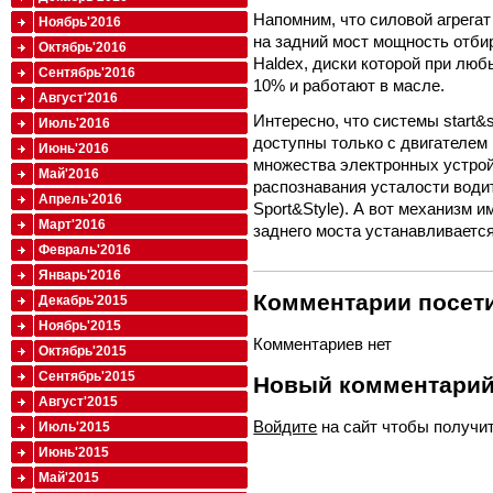
Напомним, что силовой агрега
Ноябрь'2016
на задний мост мощность отби
Октябрь'2016
Haldex, диски которой при лю
Сентябрь'2016
10% и работают в масле.
Август'2016
Интересно, что системы start&
Июль'2016
доступны только с двигателем 1
Июнь'2016
множества электронных устрой
Май'2016
распознавания усталости води
Апрель'2016
Sport&Style). А вот механизм
Март'2016
заднего моста устанавливаетс
Февраль'2016
Январь'2016
Комментарии посети
Декабрь'2015
Ноябрь'2015
Комментариев нет
Октябрь'2015
Сентябрь'2015
Новый комментари
Август'2015
Войдите
на сайт чтобы получи
Июль'2015
Июнь'2015
Май'2015