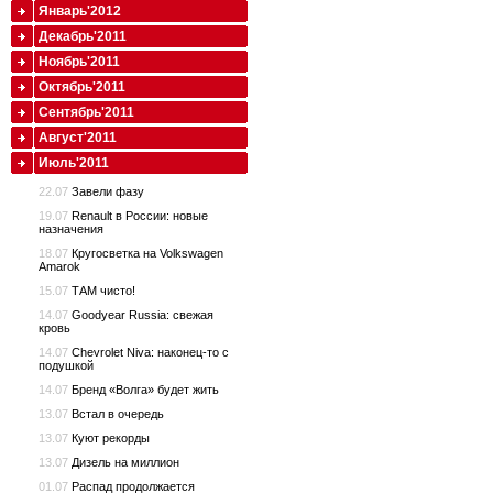
Январь'2012
Декабрь'2011
Ноябрь'2011
Октябрь'2011
Сентябрь'2011
Август'2011
Июль'2011
22.07
Завели фазу
19.07
Renault в России: новые
назначения
18.07
Кругосветка на Volkswagen
Amarok
15.07
ТАМ чисто!
14.07
Goodyear Russia: свежая
кровь
14.07
Chevrolet Niva: наконец-то с
подушкой
14.07
Бренд «Волга» будет жить
13.07
Встал в очередь
13.07
Куют рекорды
13.07
Дизель на миллион
01.07
Распад продолжается