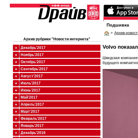
Подшивка
>
Архив новост
Архив рубрики "Новости интернета"
Volvo показа
Декабрь'2017
Ноябрь'2017
Шведская компания 
Октябрь'2017
будущего компактно
Сентябрь'2017
Август'2017
Июль'2017
Июнь'2017
Май'2017
Апрель'2017
Март'2017
Февраль'2017
Январь'2017
Декабрь'2016