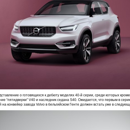
ставление о готовящихся к дебюту моделях 40-й серии, среди которых кром
ние “пятидверки” V40 и наследник седана S40. Ожидается, что первым в сер
й на конвейер завода Volvo в бельгийском Генте должен встать уже в следующ