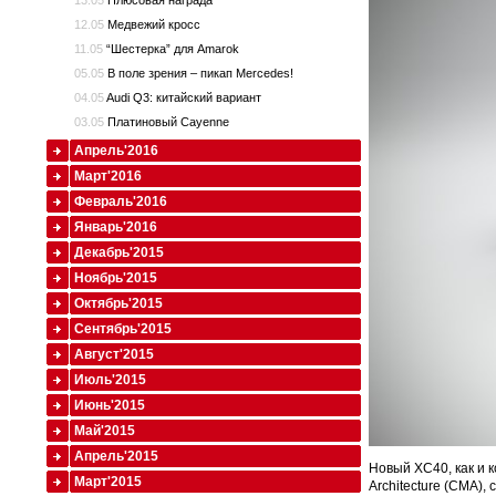
13.05
Плюсовая награда
12.05
Медвежий кросс
11.05
“Шестерка” для Amarok
05.05
В поле зрения – пикап Mercedes!
04.05
Audi Q3: китайский вариант
03.05
Платиновый Cayenne
Апрель'2016
Март'2016
Февраль'2016
Январь'2016
Декабрь'2015
Ноябрь'2015
Октябрь'2015
Сентябрь'2015
Август'2015
Июль'2015
Июнь'2015
Май'2015
Апрель'2015
Новый XC40, как и 
Март'2015
Architecture (CMA)