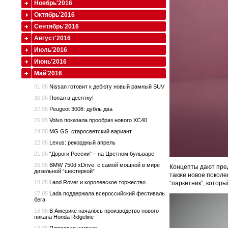
Ноябрь'2016
Октябрь'2016
Сентябрь'2016
Август'2016
Июль'2016
Июнь'2016
Май'2016
31.05
Nissan готовит к дебюту новый рамный SUV
30.05
Попал в десятку!
27.05
Peugeot 3008: дубль два
26.05
Volvo показала прообраз нового XC40
24.05
MG GS: старосветский вариант
22.05
Lexus: рекордный апрель
21.05
“Дороги России” – на Цветном бульваре
20.05
BMW 750d xDrive: с самой мощной в мире
Концепты дают пред
дизельной “шестеркой”
также новое поколе
18.05
Land Rover и королевское торжество
“паркетник”, которы
17.05
Lada поддержала всероссийский фестиваль
бега
16.05
В Америке началось производство нового
пикапа Honda Ridgeline