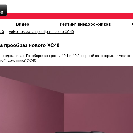
Видео
Рейтинг внедорожников
ей
>
Volvo показала прообраз нового XC40
ла прообраз нового XC40
представила в Гетеборге концепты 40.1 и 40.2, первый из которых намекает 
го “паркетника” XC40.