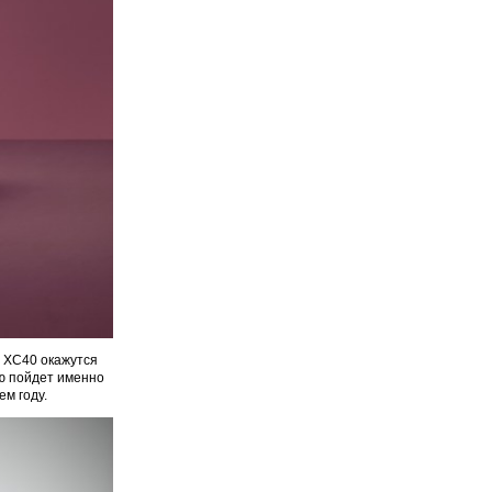
е XC40 окажутся
ию пойдет именно
ем году.