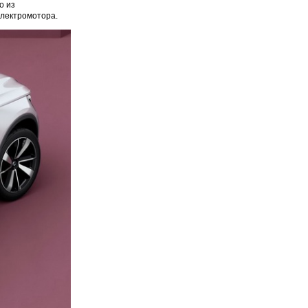
о из
электромотора.