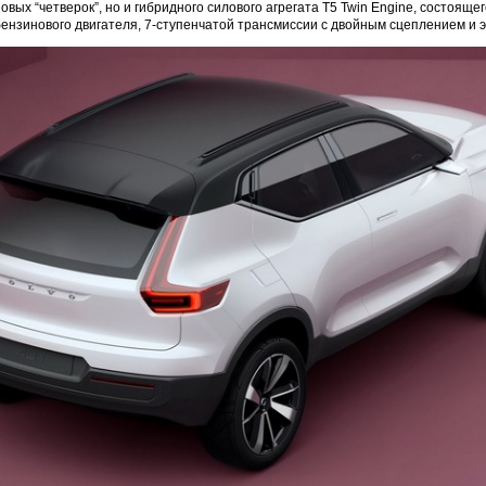
вых “четверок”, но и гибридного силового агрегата T5 Twin Engine, состоящег
ензинового двигателя, 7-ступенчатой трансмиссии с двойным сцеплением и 