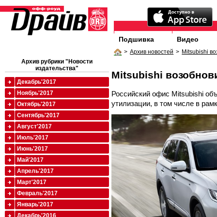
Подшивка
Видео
>
Архив новостей
>
Mitsubishi 
Архив рубрики "Новости
издательства"
Mitsubishi возобно
Декабрь'2017
Российский офис Mitsubishi о
Ноябрь'2017
утилизации, в том числе в рамк
Октябрь'2017
Сентябрь'2017
Август'2017
Июль'2017
Июнь'2017
Май'2017
Апрель'2017
Март'2017
Февраль'2017
Январь'2017
Декабрь'2016