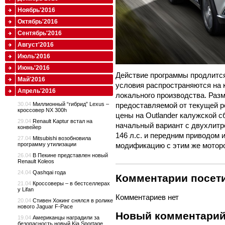
Ноябрь'2016
Октябрь'2016
Сентябрь'2016
Август'2016
Июль'2016
Июнь'2016
Действие программы продлится
Май'2016
условия распространяются на к
Апрель'2016
локального производства. Разм
предоставляемой от текущей ро
30.04
Миллионный “гибрид” Lexus –
кроссовер NX 300h
цены на Outlander калужской с
29.04
Renault Kaptur встал на
начальный вариант с двухлитр
конвейер
146 л.с. и передним приводом 
27.04
Mitsubishi возобновила
модификацию с этим же мотор
программу утилизации
26.04
В Пекине представлен новый
Renault Koleos
24.04
Qashqai года
Комментарии посети
21.04
Кроссоверы – в бестселлерах
у Lifan
Комментариев нет
20.04
Стивен Хокинг снялся в ролике
нового Jaguar F-Pace
Новый комментари
19.04
Американцы наградили за
безопасность новый Kia Sportage