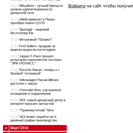
Войдите
на сайт чтобы получи
18.04
Mitsubishi – лучший бренд по
уровню удовлетворенности
дилерской сети
14.04
Infiniti привезет в Пекин
прообраз нового QX70
13.04
Sportage – мировой
бестселлер Kia
12.04
Метановый “Патриот”
11.04
Ford Sollers: продажи за
квартал выросли почти вдвое
08.04
Jaguar F-Pace прошел
испытания компонентов системы
“ЭРА-ГЛОНАСС”
07.04
Porsche Macan: теперь и с
базовой “четверкой”
06.04
Volkswagen Passat Alltrack
доступен к заказу
05.04
Chevrolet Niva: улучшенное
оснащение и подорожание
04.04
УАЗ: новый дилерский центр и
интернет-магазин запчастей
02.04
“Промежуточная” Niva
01.04
УАЗ может перейти на 4-
дневный график производства
Март'2016