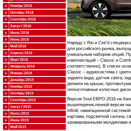
Ноябрь'2016
Октябрь'2016
Сентябрь'2016
Август'2016
Июль'2016
Июнь'2016
Наряду с Rio и Cee’d спецверс
Май'2016
для российского рынка, выпущ
Апрель'2016
уникальным набором опций. Пр
комплектаций – Classic и Comfo
Март'2016
соответственно). В списке осн
Февраль'2016
Classic – аудиосистема с цве
Январь'2016
заднего вида, датчик света, за
Декабрь'2015
релинги на крыше, противоту
Ноябрь'2015
легкосплавные колесные диски
Октябрь'2015
Версия Soul ЕВРО-2016 на баз
Сентябрь'2015
вышеперечисленной версии на
Август'2015
Infiniti, навигационной систе
Июль'2015
картами, подсветкой салона, 
Июнь'2015
хромированными молдингами и
Май'2015