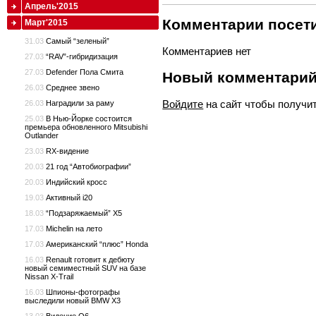
Апрель'2015
Комментарии посети
Март'2015
31.03
Самый “зеленый”
Комментариев нет
27.03
“RAV”-гибридизация
27.03
Defender Пола Смита
Новый комментари
26.03
Среднее звено
Войдите
на сайт чтобы получи
26.03
Наградили за раму
25.03
В Нью-Йорке состоится
премьера обновленного Mitsubishi
Outlander
23.03
RX-видение
20.03
21 год “Автобиографии”
20.03
Индийский кросс
19.03
Активный i20
18.03
“Подзаряжаемый” X5
17.03
Michelin на лето
17.03
Американский “плюс” Honda
16.03
Renault готовит к дебюту
новый семиместный SUV на базе
Nissan X-Trail
16.03
Шпионы-фотографы
выследили новый BMW X3