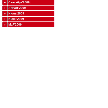
Сентябрь'2009
Август'2009
Июль'2009
Июнь'2009
Май'2009