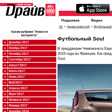
Подшивка
Видео
>
Архив новостей
>
Футбольный 
Архив рубрики "Новости
интернета"
Футбольный Soul
Декабрь'2017
В преддверии Чемпионата Евро
Ноябрь'2017
2016 года во Франции, Kia пр
Октябрь'2017
Soul.
Сентябрь'2017
Август'2017
Июль'2017
Июнь'2017
Май'2017
Апрель'2017
Март'2017
Февраль'2017
Январь'2017
Декабрь'2016