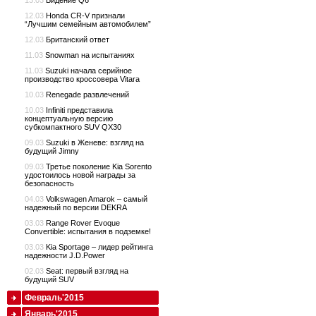
13.03
Видение Q6
12.03
Honda CR-V признали
“Лучшим семейным автомобилем”
12.03
Британский ответ
11.03
Snowman на испытаниях
11.03
Suzuki начала серийное
производство кроссовера Vitara
10.03
Renegade развлечений
10.03
Infiniti представила
концептуальную версию
субкомпактного SUV QX30
09.03
Suzuki в Женеве: взгляд на
будущий Jimny
09.03
Третье поколение Kia Sorento
удостоилось новой награды за
безопасность
04.03
Volkswagen Amarok – самый
надежный по версии DEKRA
03.03
Range Rover Evoque
Convertible: испытания в подземке!
03.03
Kia Sportage – лидер рейтинга
надежности J.D.Power
02.03
Seat: первый взгляд на
будущий SUV
Февраль'2015
Январь'2015