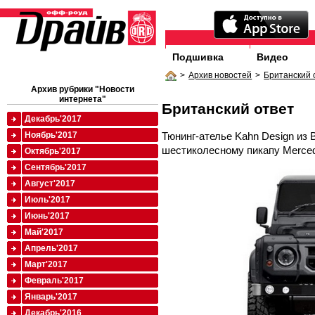
Подшивка
Видео
>
Архив новостей
>
Британский 
Архив рубрики "Новости
интернета"
Британский ответ
Декабрь'2017
Тюнинг-ателье Kahn Design из
Ноябрь'2017
шестиколесному пикапу Merce
Октябрь'2017
Сентябрь'2017
Август'2017
Июль'2017
Июнь'2017
Май'2017
Апрель'2017
Март'2017
Февраль'2017
Январь'2017
Декабрь'2016