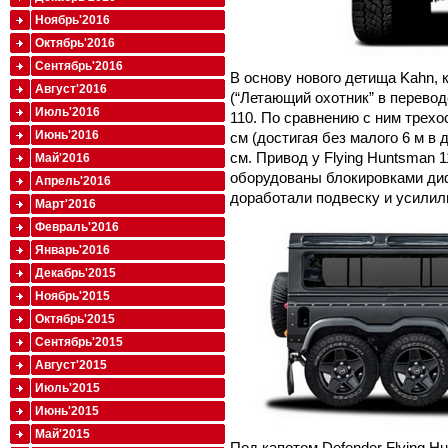
Ноябрь'2016
Октябрь'2016
Сентябрь'2016
В основу нового детища Kahn, 
Август'2016
(“Летающий охотник” в перевод
Июль'2016
110. По сравнению с ним трех
Июнь'2016
см (достигая без малого 6 м в
см. Привод у Flying Huntsman 1
Май'2016
оборудованы блокировками ди
Апрель'2016
доработали подвеску и усилил
Март'2016
Февраль'2016
Январь'2016
Декабрь'2015
Ноябрь'2015
Октябрь'2015
Сентябрь'2015
Август'2015
Июль'2015
Июнь'2015
Май'2015
Под капотом Defender Flying H