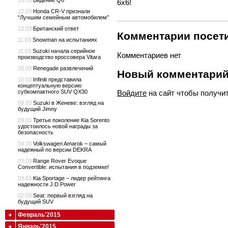
13.03
Видение Q6
6x6!
12.03
Honda CR-V признали
“Лучшим семейным автомобилем”
12.03
Британский ответ
Комментарии посети
11.03
Snowman на испытаниях
11.03
Suzuki начала серийное
Комментариев нет
производство кроссовера Vitara
10.03
Renegade развлечений
Новый комментари
10.03
Infiniti представила
концептуальную версию
субкомпактного SUV QX30
Войдите
на сайт чтобы получи
09.03
Suzuki в Женеве: взгляд на
будущий Jimny
09.03
Третье поколение Kia Sorento
удостоилось новой награды за
безопасность
04.03
Volkswagen Amarok – самый
надежный по версии DEKRA
03.03
Range Rover Evoque
Convertible: испытания в подземке!
03.03
Kia Sportage – лидер рейтинга
надежности J.D.Power
02.03
Seat: первый взгляд на
будущий SUV
Февраль'2015
Январь'2015