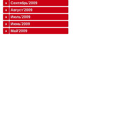
Сентябрь'2009
Август'2009
Июль'2009
Июнь'2009
Май'2009