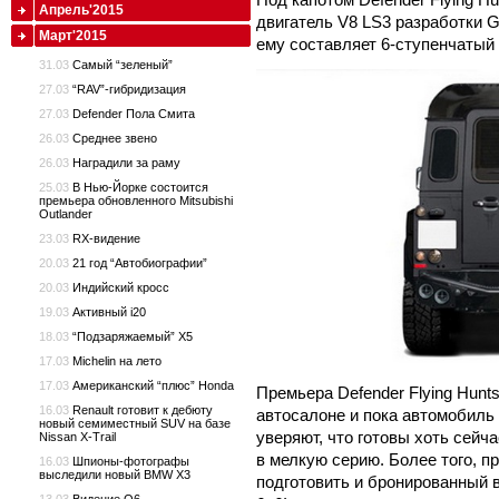
Апрель'2015
двигатель V8 LS3 разработки G
Март'2015
ему составляет 6-ступенчатый 
31.03
Самый “зеленый”
27.03
“RAV”-гибридизация
27.03
Defender Пола Смита
26.03
Среднее звено
26.03
Наградили за раму
25.03
В Нью-Йорке состоится
премьера обновленного Mitsubishi
Outlander
23.03
RX-видение
20.03
21 год “Автобиографии”
20.03
Индийский кросс
19.03
Активный i20
18.03
“Подзаряжаемый” X5
17.03
Michelin на лето
17.03
Американский “плюс” Honda
Премьера Defender Flying Hun
16.03
Renault готовит к дебюту
автосалоне и пока автомобиль 
новый семиместный SUV на базе
уверяют, что готовы хоть сей
Nissan X-Trail
в мелкую серию. Более того, п
16.03
Шпионы-фотографы
выследили новый BMW X3
подготовить и бронированный 