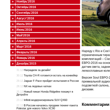
Ноябрь'2016
Октябрь'2016
Сентябрь'2016
Август'2016
Июль'2016
Июнь'2016
Май'2016
Апрель'2016
Март'2016
Наряду с Rio и Cee
Февраль'2016
ограниченным тираж
Январь'2016
комплектаций – Clas
ЕВРО-2016 на основ
Декабрь'2015
датчик света, задн
31.12
Наградили за дизайн!
легкосплавные коле
30.12
Toyota CH-R готовится встать на конвейер
Версия Soul ЕВРО-2
29.12
Jaguar F-Pace пройдет испытания в России
премиальной аудиос
подсветкой салона
28.12
NX на ледовых катках
дисками.
25.12
Новый пикап Honda Ridgeline покажут в
Детройте
23.12
Infiniti модернизировала SUV QX60
Комментарии 
22.12
В России начались продажи тюнинг-пакета
Polestar для нового Volvo XC90