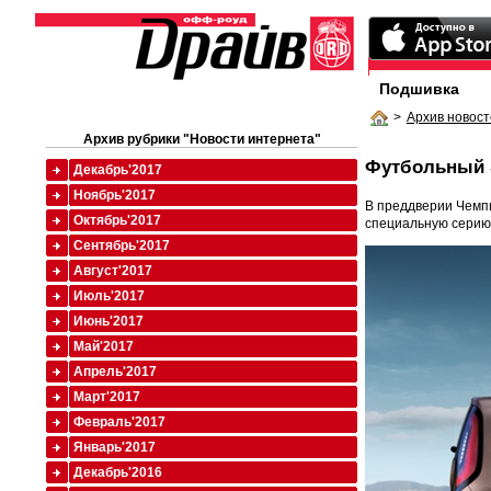
Подшивка
>
Архив новост
Архив рубрики "Новости интернета"
Футбольный 
Декабрь'2017
Ноябрь'2017
В преддверии Чемпи
Октябрь'2017
специальную серию 
Сентябрь'2017
Август'2017
Июль'2017
Июнь'2017
Май'2017
Апрель'2017
Март'2017
Февраль'2017
Январь'2017
Декабрь'2016