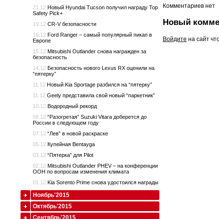
Комментариев нет
21.12
Новый Hyundai Tucson получил награду Top
Safety Pick+
Новый комме
19.12
CR-V безопасности
16.12
Ford Ranger – самый популярный пикап в
Войдите
на сайт чт
Европе
15.12
Mitsubishi Outlander снова награжден за
безопасность
14.12
Безопасность нового Lexus RX оценили на
“пятерку”
11.12
Новый Kia Sportage разбился на “пятерку”
11.12
Geely представила свой новый “паркетник”
10.12
Водородный рекорд
08.12
“Разогретая” Suzuki Vitara доберется до
России в следующем году
07.12
“Лев” в новой раскраске
05.12
Купейная Bentayga
03.12
“Пятерка” для Pilot
02.12
Mitsubishi Outlander PHEV – на конференции
ООН по вопросам изменения климата
01.12
Kia Sorento Prime снова удостоился награды
Ноябрь'2015
Октябрь'2015
Сентябрь'2015