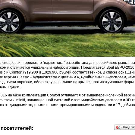
’d спецверсия городского “паркетника” разработана для российского рынка, 
ом и отличается уникальным набором опций. Предлагается Soul ЕВРО-2016 
sic и Comfort (919.900 и 1.029.900 рублей соответственно). В списке оснащен
е версии Classic – аудиосистема с цветным 4,3-дюймовым ЖК-дисплеем, каме
ие датчики парковки, обогрев руля, релинги на крыше, противотуманные фар
сные диски.
016 на базе комплектации Comfort отличается от вышеперечисленной верси
истемы Infiniti, навигационной системой с восьмидюймовым дисплеем и 3D-к
, светодиодными ходовыми огнями, хромированными молдингами и 17-дюймо
посетителей:
Подели