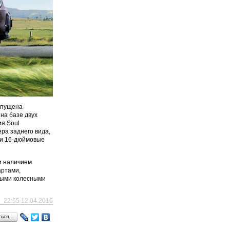
выпущена
на базе двух
ия Soul
ра заднего вида,
ы и 16-дюймовые
и наличием
артами,
выми колесными
22:55 12.04.2016
ться…