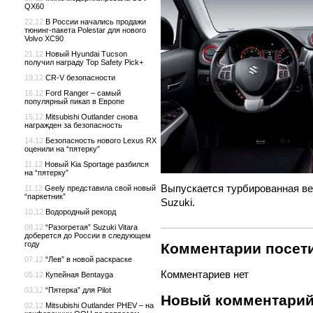
QX60
22.12
В России начались продажи
тюнинг-пакета Polestar для нового
Volvo XC90
21.12
Новый Hyundai Tucson
получил награду Top Safety Pick+
19.12
CR-V безопасности
16.12
Ford Ranger – самый
популярный пикап в Европе
15.12
Mitsubishi Outlander снова
награжден за безопасность
14.12
Безопасность нового Lexus RX
оценили на “пятерку”
11.12
Новый Kia Sportage разбился
на “пятерку”
Выпускается турбированная вер
11.12
Geely представила свой новый
“паркетник”
Suzuki.
10.12
Водородный рекорд
08.12
“Разогретая” Suzuki Vitara
доберется до России в следующем
году
Комментарии посети
07.12
“Лев” в новой раскраске
Комментариев нет
05.12
Купейная Bentayga
03.12
“Пятерка” для Pilot
Новый комментари
02.12
Mitsubishi Outlander PHEV – на