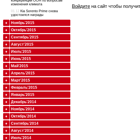
конференции ООН по вопросам
изменения климата
Войдите
на сайт чтобы получи
01.12
Kia Sorento Prime снова
удостоился награды
Ноябрь'2015
Октябрь'2015
Сентябрь'2015
Август'2015
Июль'2015
Июнь'2015
Май'2015
Апрель'2015
Март'2015
Февраль'2015
Январь'2015
Декабрь'2014
Ноябрь'2014
Октябрь'2014
Сентябрь'2014
Август'2014
Июль'2014