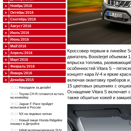
Ноябрь'2016
Октябрь'2016
Сентябрь'2016
Август'2016
Июль'2016
Июнь'2016
Май'2016
Кроссовер первым в линейке S
Апрель'2016
двигатель Boosterjet объемом 
Март'2016
впрыска топлива, развивающий 
Февраль'2016
особенностей Vitara S – пятис
Январь'2016
концепт-кара iV-4 и яркие кра
включая окантовку приборов и
Декабрь'2015
15 цветовых решениях с опцио
31.12
Наградили за дизайн!
Оснащение Vitara S включает с
30.12
Toyota CH-R готовится встать
также обшитые кожей и замшей
на конвейер
29.12
Jaguar F-Pace пройдет
испытания в России
28.12
NX на ледовых катках
25.12
Новый пикап Honda Ridgeline
покажут в Детройте
23.12
Infiniti модернизировала SUV