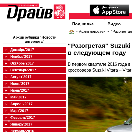
Подшивка
Видео
>
Архив новостей
>
“Разогретая
Архив рубрики "Новости
интернета"
“Разогретая” Suzuki
Декабрь'2017
в следующем году
Ноябрь'2017
Октябрь'2017
В первом квартале 2016 года в
кроссовера Suzuki Vitara – Vitar
Сентябрь'2017
Август'2017
Июль'2017
Июнь'2017
Май'2017
Апрель'2017
Март'2017
Февраль'2017
Январь'2017
Декабрь'2016