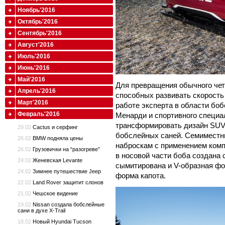
Ноябрь'2016
Октябрь'2016
Сентябрь'2016
Август'2016
Июль'2016
Июнь'2016
Май'2016
Для превращения обычного чет
Апрель'2016
способных развивать скорость
Март'2016
работе эксперта в области боб
Февраль'2016
Менарди и спортивного специа
трансформировать дизайн SUV
29.02
Cactus и серфинг
бобслейных саней. Cемиместн
26.02
BMW подняла цены
наброскам с применением комп
26.02
Грузовички на “разогреве”
в носовой части боба создана с
24.02
Женевская Levante
сымитирована и V-образная фо
24.02
Зимнее путешествие Jeep
форма капота.
22.02
Land Rover защитит слонов
21.02
Чешское видение
19.02
Nissan создала бобслейные
сани в духе X-Trail
18.02
Новый Hyundai Tucson