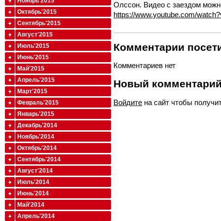
Ноябрь'2015
Олссон. Видео с заездом можн
Октябрь'2015
https://www.youtube.com/watch
Сентябрь'2015
Август'2015
Комментарии посети
Июль'2015
Июнь'2015
Комментариев нет
Май'2015
Апрель'2015
Новый комментари
Март'2015
Войдите
на сайт чтобы получи
Февраль'2015
Январь'2015
Декабрь'2014
Ноябрь'2014
Октябрь'2014
Сентябрь'2014
Август'2014
Июль'2014
Июнь'2014
Май'2014
Апрель'2014