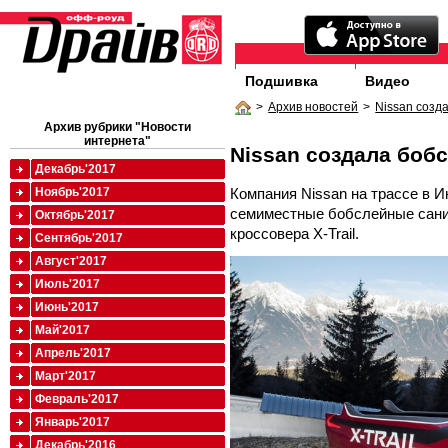
Подшивка
Видео
>
Архив новостей
>
Nissan созда
Архив рубрики "Новости
интернета"
Nissan создала бобс
Декабрь'2017
Компания Nissan на трассе в 
Ноябрь'2017
семиместные бобслейные сани
Октябрь'2017
кроссовера X-Trail.
Сентябрь'2017
Август'2017
Июль'2017
Июнь'2017
Май'2017
Апрель'2017
Март'2017
Февраль'2017
Январь'2017
Декабрь'2016