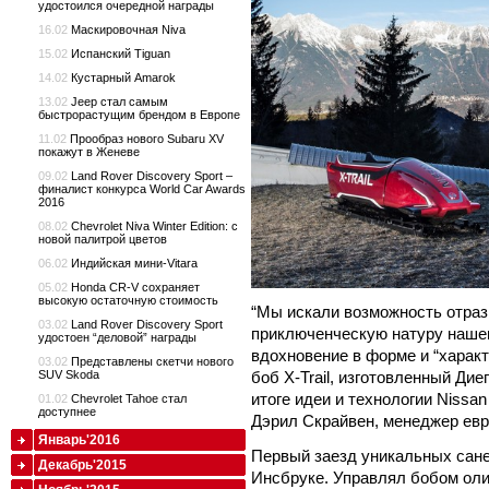
удостоился очередной награды
16.02
Маскировочная Niva
15.02
Испанский Tiguan
14.02
Кустарный Amarok
13.02
Jeep стал самым
быстрорастущим брендом в Европе
11.02
Прообраз нового Subaru XV
покажут в Женеве
09.02
Land Rover Discovery Sport –
финалист конкурса World Car Awards
2016
08.02
Chevrolet Niva Winter Edition: с
новой палитрой цветов
06.02
Индийская мини-Vitara
05.02
Honda CR-V сохраняет
высокую остаточную стоимость
“Мы искали возможность отраз
03.02
Land Rover Discovery Sport
приключенческую натуру нашег
удостоен “деловой” награды
вдохновение в форме и “характ
03.02
Представлены скетчи нового
боб X-Trail, изготовленный Дие
SUV Skoda
итоге идеи и технологии Nissa
01.02
Chevrolet Tahoe стал
доступнее
Дэрил Скрайвен, менеджер евр
Январь'2016
Первый заезд уникальных сане
Декабрь'2015
Инсбруке. Управлял бобом оли