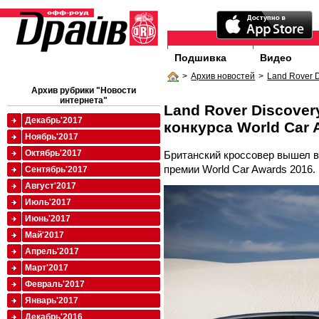
Подшивка
Видео
>
Архив новостей
>
Land Rover D
Архив рубрики "Новости
интернета"
Land Rover Discover
Декабрь'2017
конкурса World Car 
Ноябрь'2017
Октябрь'2017
Британский кроссовер вышел 
премии World Car Awards 2016.
Сентябрь'2017
Август'2017
Июль'2017
Июнь'2017
Май'2017
Апрель'2017
Март'2017
Февраль'2017
Январь'2017
Декабрь'2016