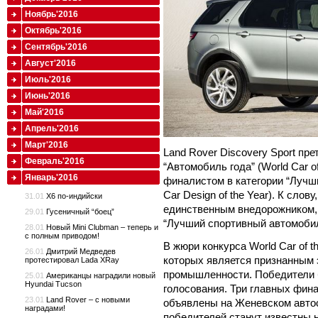
Ноябрь'2016
Октябрь'2016
Сентябрь'2016
Август'2016
Июль'2016
Июнь'2016
Май'2016
Апрель'2016
Март'2016
Land Rover Discovery Sport пр
Февраль'2016
“Автомобиль года” (World Car o
Январь'2016
финалистом в категории “Лучш
Car Design of the Year). К слов
31.01
X6 по-индийски
единственным внедорожником, 
29.01
Гусеничный “боец”
“Лучший спортивный автомобиль
28.01
Новый Mini Clubman – теперь и
с полным приводом!
В жюри конкурса World Car of t
26.01
Дмитрий Медведев
которых является признанным 
протестировал Lada XRay
промышленности. Победители 
25.01
Американцы наградили новый
Hyundai Tucson
голосования. Три главных фина
23.01
Land Rover – с новыми
объявлены на Женевском автос
наградами!
победителей станут известны 