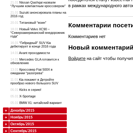
21.01
Nissan Qashqai назвали
в рамках международного авто
“Лучшим компактным кроссовером”
21.01
Suzuki анонсировала планы на
2016 год
20.01
Титановый “воин”
Комментарии посети
18.01
Новый Volvo XC90 –
“Североамериканский внедорожник
Комментариев нет
года”
16.01
“Гибридный” SUV Kia
Новый комментари
дебютирует в конце 2016 года
14.01
Avant проходимости
Войдите
на сайт чтобы получи
14.01
Mercedes GLA готовится к
обновлению
13.01
Кроссовер Fiat 500X в
ожидании “разогрева”
11.01
Kia покажет в Детройте
прообраз нового большого SUV
06.01
Kicks в серию!
05.01
X-Sportage
05.01
BMW X1: китайский вариант
Декабрь'2015
Ноябрь'2015
Октябрь'2015
Сентябрь'2015