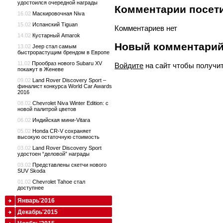
удостоился очередной награды
Комментарии посети
16.02
Маскировочная Niva
15.02
Испанский Tiguan
Комментариев нет
14.02
Кустарный Amarok
Новый комментари
13.02
Jeep стал самым
быстрорастущим брендом в Европе
11.02
Прообраз нового Subaru XV
Войдите
на сайт чтобы получи
покажут в Женеве
09.02
Land Rover Discovery Sport –
финалист конкурса World Car Awards
2016
08.02
Chevrolet Niva Winter Edition: с
новой палитрой цветов
06.02
Индийская мини-Vitara
05.02
Honda CR-V сохраняет
высокую остаточную стоимость
03.02
Land Rover Discovery Sport
удостоен “деловой” награды
03.02
Представлены скетчи нового
SUV Skoda
01.02
Chevrolet Tahoe стал
доступнее
Январь'2016
Декабрь'2015