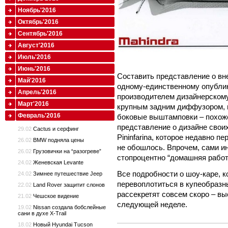
Ноябрь'2016
Октябрь'2016
Сентябрь'2016
Август'2016
Июль'2016
Июнь'2016
Составить представление о вн
Май'2016
одному-единственному опубли
Апрель'2016
производителем дизайнерскому
Март'2016
крупным задним диффузором, 
Февраль'2016
боковые выштамповки – похоже
представление о дизайне свои
29.02
Cactus и серфинг
Pininfarina, которое недавно п
26.02
BMW подняла цены
не обошлось. Впрочем, сами ин
26.02
Грузовички на “разогреве”
стопроцентно “домашняя работ
24.02
Женевская Levante
Все подробности о шоу-каре, 
24.02
Зимнее путешествие Jeep
перевоплотиться в купеобразн
22.02
Land Rover защитит слонов
рассекретят совсем скоро – вы
21.02
Чешское видение
следующей неделе.
19.02
Nissan создала бобслейные
сани в духе X-Trail
18.02
Новый Hyundai Tucson