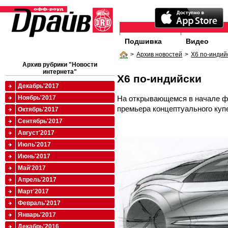
Подшивка
Видео
>
Архив новостей
>
X6 по-индий
Архив рубрики "Новости
интернета"
X6 по-индийски
Декабрь'2017
На открывающемся в начале ф
Ноябрь'2017
премьера концептуального куп
Октябрь'2017
Сентябрь'2017
Август'2017
Июль'2017
Июнь'2017
Май'2017
Апрель'2017
Март'2017
Февраль'2017
Январь'2017
Декабрь'2016