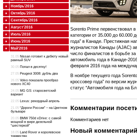
Ноябрь'2016
Октябрь'2016
Сентябрь'2016
Август'2016
Sorento Prime первенствовал в
Июль'2016
категории от 35.000 до 60.000
года” в Канаде. Престижная н
Июнь'2016
журналистов Канады (AJAC) ав
Май'2016
число финалистов в борьбе за
31.05
Nissan готовит к дебюту новый
автомобиль года в Канаде-2016
рамный SUV
февраля 2016 года на междуна
30.05
Попал в десятку!
27.05
Peugeot 3008: дубль два
В ноябре текущего года Sorent
26.05
Volvo показала прообраз
кроссовер года” по версии жур
нового XC40
статус “Автомобиля года на Бл
24.05
MG GS: старосветский
вариант
22.05
Lexus: рекордный апрель
Комментарии посети
21.05
“Дороги России” – на Цветном
бульваре
20.05
BMW 750d xDrive: с самой
Комментариев нет
мощной в мире дизельной
“шестеркой”
Новый комментари
18.05
Land Rover и королевское
торжество