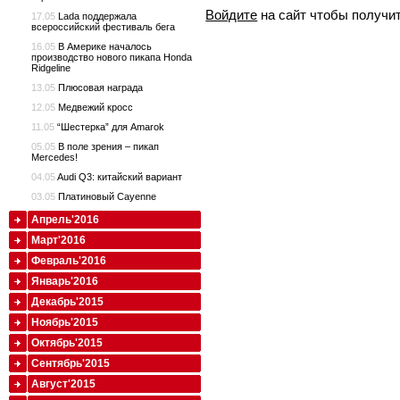
Войдите
на сайт чтобы получи
17.05
Lada поддержала
всероссийский фестиваль бега
16.05
В Америке началось
производство нового пикапа Honda
Ridgeline
13.05
Плюсовая награда
12.05
Медвежий кросс
11.05
“Шестерка” для Amarok
05.05
В поле зрения – пикап
Mercedes!
04.05
Audi Q3: китайский вариант
03.05
Платиновый Cayenne
Апрель'2016
Март'2016
Февраль'2016
Январь'2016
Декабрь'2015
Ноябрь'2015
Октябрь'2015
Сентябрь'2015
Август'2015