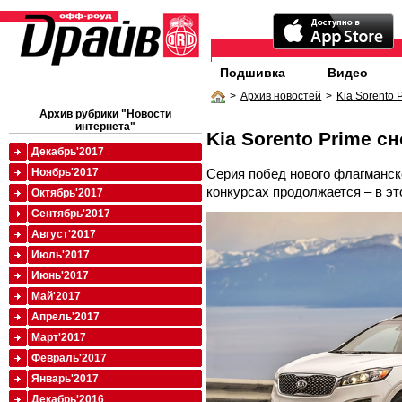
Подшивка
Видео
>
Архив новостей
>
Kia Sorento
Архив рубрики "Новости
интернета"
Kia Sorento Prime с
Декабрь'2017
Серия побед нового флагманск
Ноябрь'2017
конкурсах продолжается – в эт
Октябрь'2017
Сентябрь'2017
Август'2017
Июль'2017
Июнь'2017
Май'2017
Апрель'2017
Март'2017
Февраль'2017
Январь'2017
Декабрь'2016