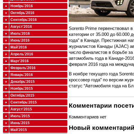
Ноябрь'2016
Октябрь'2016
Сентябрь'2016
Август'2016
Sorento Prime первенствовал в
Июль'2016
категории от 35.000 до 60.000
года” в Канаде. Престижная н
Июнь'2016
журналистов Канады (AJAC) ав
Май'2016
число финалистов в борьбе за
Апрель'2016
автомобиль года в Канаде-2016
Март'2016
февраля 2016 года на междуна
Февраль'2016
В ноябре текущего года Sorent
Январь'2016
кроссовер года” по версии жур
Декабрь'2015
статус “Автомобиля года на Бл
Ноябрь'2015
Октябрь'2015
Сентябрь'2015
Комментарии посети
Август'2015
Июль'2015
Комментариев нет
Июнь'2015
Новый комментари
Май'2015