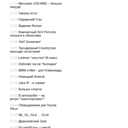
17.05
Mercedes G65 AMG – больше
некуда!
17.05
Заказы есть!
16.05
Парижский Trax
16.05
Видение Rexton
15.05
Компактный SUV Porsche
попался в объективы
14.05
Yeti? Snowman!
14.05
Трехдверный Countryman
проходит испытания
11.05
Lorinser “опустил” M-класс
10.05
Defender после "болгарки"
10.05
BMW и Mini – для Олимпиады
08.05
Немецкий Amarok
07.05
Juke-R – в серию!
07.05
Больше спорта!
04.05
В автопробег – на
ретро-“транспортерах”!
03.05
Оборудование для Toyota
HiLux
03.05
ML, GL, GLK…. GLA!
02.05
Драконовский Jeep
02.05
Escape/Kuga – самый