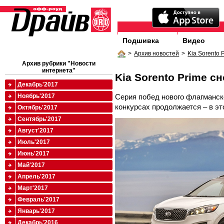
Подшивка
Видео
>
Архив новостей
>
Kia Sorento
Архив рубрики "Новости
интернета"
Kia Sorento Prime с
Декабрь'2017
Серия побед нового флагманск
Ноябрь'2017
конкурсах продолжается – в эт
Октябрь'2017
Сентябрь'2017
Август'2017
Июль'2017
Июнь'2017
Май'2017
Апрель'2017
Март'2017
Февраль'2017
Январь'2017
Декабрь'2016