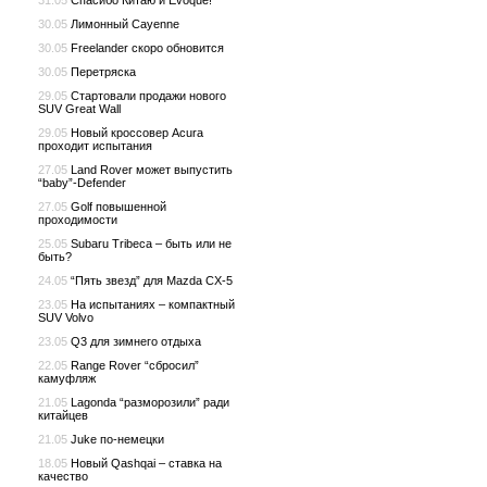
31.05
Спасибо Китаю и Evoque!
30.05
Лимонный Cayenne
30.05
Freelander скоро обновится
30.05
Перетряска
29.05
Стартовали продажи нового
SUV Great Wall
29.05
Новый кроссовер Acura
проходит испытания
27.05
Land Rover может выпустить
“baby”-Defender
27.05
Golf повышенной
проходимости
25.05
Subaru Tribeca – быть или не
быть?
24.05
“Пять звезд” для Mazda CX-5
23.05
На испытаниях – компактный
SUV Volvo
23.05
Q3 для зимнего отдыха
22.05
Range Rover “сбросил”
камуфляж
21.05
Lagonda “разморозили” ради
китайцев
21.05
Juke по-немецки
18.05
Новый Qashqai – ставка на
качество