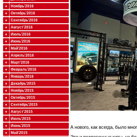
Ноябрь'2016
Октябрь'2016
Сентябрь'2016
Август'2016
Июль'2016
Июнь'2016
Май'2016
Апрель'2016
Март'2016
Февраль'2016
Январь'2016
Декабрь'2015
Ноябрь'2015
Октябрь'2015
Сентябрь'2015
Август'2015
Июль'2015
Июнь'2015
А нового, как всегда, было мног
Май'2015
Это и подвесочные киты, на б