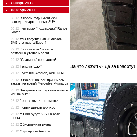
Январь'2012
Декабрь'2011
30.12
В новом году Great Wall
выведет квартет новых SUV
30.12
Немецкая “подзарядка” Range
Rover
29.12
УАЗ получит новый дизель
ЗМЗ стандарта Евро-4
29.12
Кроссоверы Nissan –
возможна утечка масла!
29.12
"Старичок" не сдается!
За что любить? Да за красоту!
29.12
Тайфун “Джи”
27.12
Пустыня, Amarok, женщины
26.12
В России начали принимать
заказы на новый Mercedes M-класса
23.12
Закарпатский труженик – быть
или не быть?
23.12
Jeep зазвучит по-русски
23.12
Новый дизель для ix55
23.12
У Ford будет SUV на базе
Fiesta
23.12
Обновленная икона
20.12
Одинарный Amarok