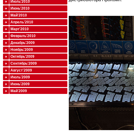
Июль'2010
Июнь'2010
Май'2010
Апрель'2010
Март'2010
Февраль'2010
Декабрь'2009
Ноябрь'2009
Октябрь'2009
Сентябрь'2009
Август'2009
Июль'2009
Июнь'2009
Май'2009