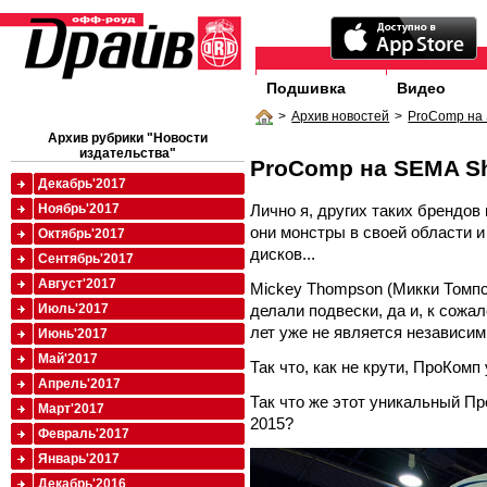
Подшивка
Видео
>
Архив новостей
>
ProComp на
Архив рубрики "Новости
издательства"
ProComp на SEMA S
Декабрь'2017
Лично я, других таких брендов 
Ноябрь'2017
они монстры в своей области и
Октябрь'2017
дисков...
Сентябрь'2017
Август'2017
Mickey Thompson (Микки Томпсо
делали подвески, да и, к сожа
Июль'2017
лет уже не является независим
Июнь'2017
Май'2017
Так что, как не крути, ПроКомп
Апрель'2017
Так что же этот уникальный П
Март'2017
2015?
Февраль'2017
Январь'2017
Декабрь'2016