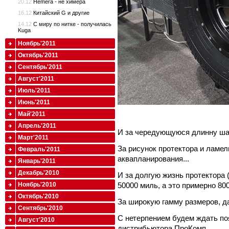
20.12
Hemera - не химера
16.12
Китайский G и другие
14.12
С миру по нитке - получилась
Kuga
Ноябрь'2011
Октябрь'2011
Сентябрь'2011
Август'2011
Июль'2011
Июнь'2011
Май'2011
Апрель'2011
И за чередующуюся длинну шаш
Март'2011
За рисунок протектора и ламе
Февраль'2011
аквапланирования...
Январь'2011
Декабрь'2010
И за долгую жизнь протектора 
50000 миль, а это примерно 800
Ноябрь'2010
Октябрь'2010
За широкую гамму размеров, да 
Сентябрь'2010
С нетерпением будем ждать по
Август'2010
дистрибьютора ПроКомп.