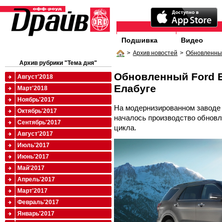
Подшивка
Видео
>
Архив новостей
>
Обновленный
Архив рубрики "Тема дня"
Обновленный Ford E
Август'2018
Елабуге
Март'2018
Ноябрь'2017
На модернизированном заводе F
Октябрь'2017
началось производство обновле
Сентябрь'2017
цикла.
Август'2017
Июль'2017
Июнь'2017
Май'2017
Апрель'2017
Март'2017
Февраль'2017
Январь'2017