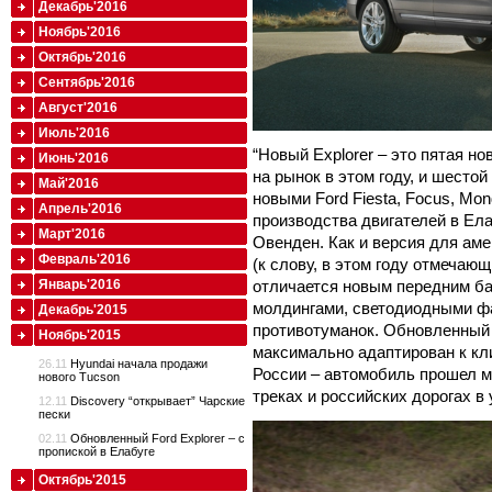
Декабрь'2016
Ноябрь'2016
Октябрь'2016
Сентябрь'2016
Август'2016
Июль'2016
“Новый Explorer – это пятая но
Июнь'2016
на рынок в этом году, и шесто
Май'2016
новыми Ford Fiesta, Focus, Mond
Апрель'2016
производства двигателей в Елаб
Март'2016
Овенден. Как и версия для аме
Февраль'2016
(к слову, в этом году отмечаю
отличается новым передним ба
Январь'2016
молдингами, светодиодными 
Декабрь'2015
противотуманок. Обновленный
Ноябрь'2015
максимально адаптирован к к
26.11
Hyundai начала продажи
России – автомобиль прошел 
нового Tucson
треках и российских дорогах в
12.11
Discovery “открывает” Чарские
пески
02.11
Обновленный Ford Explorer – с
пропиской в Елабуге
Октябрь'2015