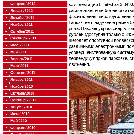
Февраль'2012
комплектации Limited за 3.049
располагает еще более богат
Январь'2012
фронтальная широкоугольная к
Декабрь'2011
hands-free и надувные ремни б
Ноябрь'2011
ряда. Наконец, кроссовер в топ
Октябрь'2011
рублей (доступна только с 34
Сентябрь'2011
щеголяет спортивной подвеско
Июль'2011
различными электронными по
усовершенствованную систему
Май'2011
перпендикулярной парковке, с
Апрель'2011
движения.
Март'2011
Февраль'2011
Январь'2011
Ноябрь'2010
Октябрь'2010
Сентябрь'2010
Август'2010
Июнь'2010
Май'2010
Февраль'2010