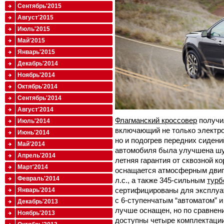
Сентябрь'2015
Август'2015
Июль'2015
Май'2015
Январь'2015
Декабрь'2014
Ноябрь'2014
Октябрь'2014
Сентябрь'2014
Август'2014
Флагманский кроссовер
получи
Июль'2014
включающий не только электроо
Июнь'2014
но и подогрев передних сидений
Май'2014
автомобиля была улучшена шум
Апрель'2014
летняя гарантия от сквозной к
Март'2014
оснащается атмосферным двиг
Февраль'2014
л.с., а также 345-сильным
турб
сертифицированы для эксплуат
Январь'2014
с 6-ступенчатым “автоматом” 
Декабрь'2013
лучше оснащен, но по сравнен
Ноябрь'2013
доступны четыре комплектации – 