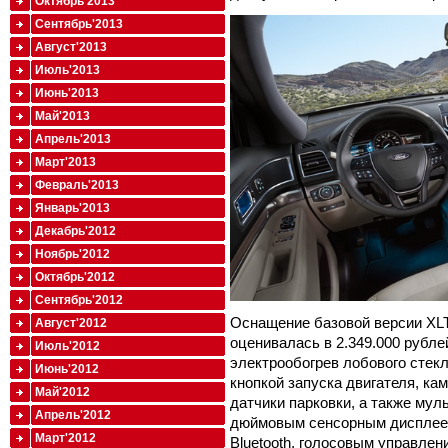
Октябрь'2013
Сентябрь'2013
Август'2013
Июль'2013
Июнь'2013
Май'2013
Апрель'2013
Март'2013
Февраль'2013
Январь'2013
Декабрь'2012
Ноябрь'2012
Октябрь'2012
Сентябрь'2012
Оснащение базовой версии XLT 
Август'2012
оценивалась в 2.349.000 рубл
Июль'2012
электрообогрев лобового стекл
Июнь'2012
кнопкой запуска двигателя, ка
Май'2012
датчики парковки, а также му
Апрель'2012
дюймовым сенсорным дисплее
Март'2012
Bluetooth, голосовым управлен