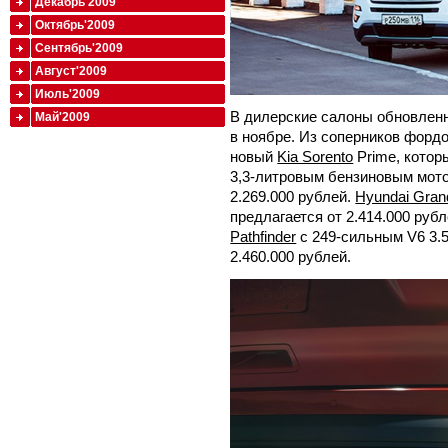
Декабрь'2009
Октябрь'2009
Сентябрь'2009
Август'2009
Июль'2009
В дилерские салоны обновленн
Май'2009
в ноябре. Из соперников форд
новый
Kia Sorento
Prime, котор
3,3-литровым бензиновым мото
2.269.000 рублей.
Hyundai Gran
предлагается от 2.414.000 руб
Pathfinder
с 249-сильным V6 3.5
2.460.000 рублей.