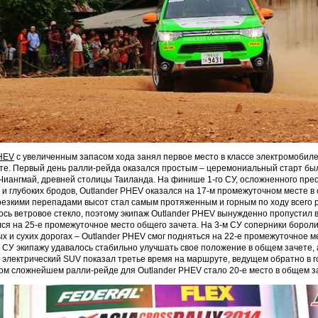
PHEV
с увеличенным запасом хода занял первое место в классе электромобилей
те. Первый день ралли-рейда оказался простым – церемониальный старт бы
Чиангмай, древней столицы Таиланда. На финише 1-го СУ, осложненного пр
 и глубоких бродов, Outlander PHEV оказался на 17-м промежуточном месте в
резкими перепадами высот стал самым протяженным и горным по ходу всего 
сь ветровое стекло, поэтому экипаж Outlander PHEV вынужденно пропустил 
ся на 25-е промежуточное место общего зачета. На 3-м СУ соперники бороли
х и сухих дорогах – Outlander PHEV смог подняться на 22-е промежуточное м
м СУ экипажу удавалось стабильно улучшать свое положение в общем зачете, а
 электрический SUV показал третье время на маршруте, ведущем обратно в г
том сложнейшем ралли-рейде для Outlander PHEV стало 20-е место в общем з