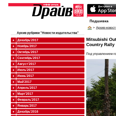
Подшивка
>
Архив новост
Архив рубрики "Новости издательства"
Mitsubishi O
Декабрь'2017
Country Rally
Ноябрь'2017
Октябрь'2017
Под управлением гон
Сентябрь'2017
Август'2017
Июль'2017
Июнь'2017
Май'2017
Апрель'2017
Март'2017
Февраль'2017
Январь'2017
Декабрь'2016