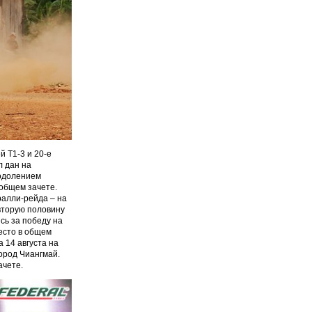
 Т1-3 и 20-е
л дан на
еодолением
 общем зачете.
ралли-рейда – на
вторую половину
сь за победу на
есто в общем
 14 августа на
ород Чиангмай.
ачете.