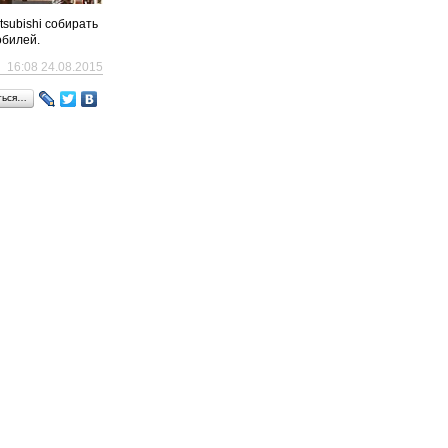
subishi собирать
обилей.
16:08 24.08.2015
ться…