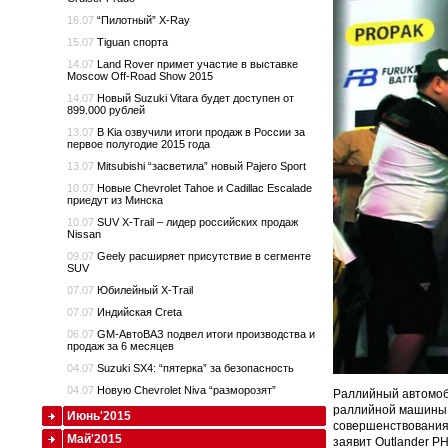
16.07
“Пилотный” X-Ray
15.07
Tiguan спорта
14.07
Land Rover примет участие в выставке
Moscow Off-Road Show 2015
14.07
Новый Suzuki Vitara будет доступен от
899.000 рублей
13.07
В Kia озвучили итоги продаж в России за
первое полугодие 2015 года
13.07
Mitsubishi “засветила” новый Pajero Sport
10.07
Новые Chevrolet Tahoe и Cadillac Escalade
приедут из Минска
10.07
SUV X-Trail – лидер российских продаж
Nissan
09.07
Geely расширяет присутствие в сегменте
SUV
07.07
Юбилейный X-Trail
07.07
Индийская Creta
06.07
GM-АвтоВАЗ подвел итоги производства и
продаж за 6 месяцев
04.07
Suzuki SX4: “пятерка” за безопасность
04.07
Новую Chevrolet Niva “разморозят”
Раллийный автомоби
раллийной машины 
Июнь'2015
совершенствования 
Май'2015
заявит Outlander P