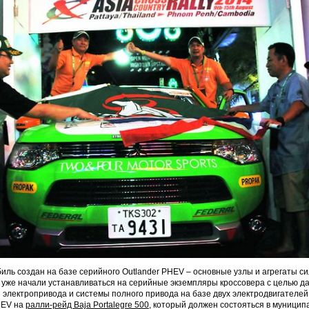
ль создан на базе серийного Outlander PHEV – основные узлы и агрегаты с
уже начали устанавливаться на серийные экземпляры кроссовера с целью д
электропривода и системы полного привода на базе двух электродвигателей. 
HEV на
ралли-рейд Baja Portalegre 500
, который должен состояться в муницип