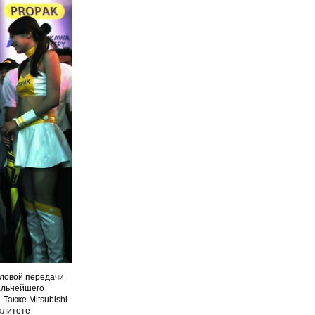
иловой передачи
альнейшего
Также Mitsubishi
алитете