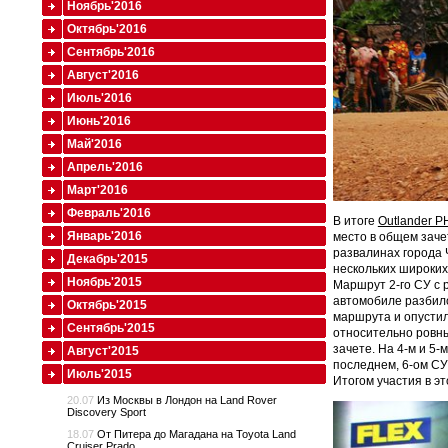
Ноябрь'2016
Октябрь'2016
Сентябрь'2016
Август'2016
Июль'2016
Июнь'2016
Май'2016
Апрель'2016
Март'2016
Февраль'2016
В итоге
Outlander 
Январь'2016
место в общем заче
развалинах города 
Декабрь'2015
нескольких широких
Ноябрь'2015
Маршрут 2-го СУ с 
автомобиле разбило
Октябрь'2015
маршрута и опустил
Сентябрь'2015
относительно ровны
зачете. На 4-м и 5-
Август'2015
последнем, 6-ом СУ
Июль'2015
Итогом участия в э
20.07
Из Москвы в Лондон на Land Rover
Discovery Sport
18.07
От Питера до Магадана на Toyota Land
Cruiser Prado