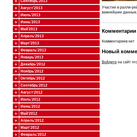
Сентябрь'2013
Участие в ралли-ре
Август'2013
важнейшие данные,
Июль'2013
Июнь'2013
Май'2013
Комментарии 
Апрель'2013
Комментариев нет
Март'2013
Февраль'2013
Новый комме
Январь'2013
Войдите
на сайт чт
Декабрь'2012
Ноябрь'2012
Октябрь'2012
Сентябрь'2012
Август'2012
Июль'2012
Июнь'2012
Май'2012
Апрель'2012
Март'2012
Февраль'2012