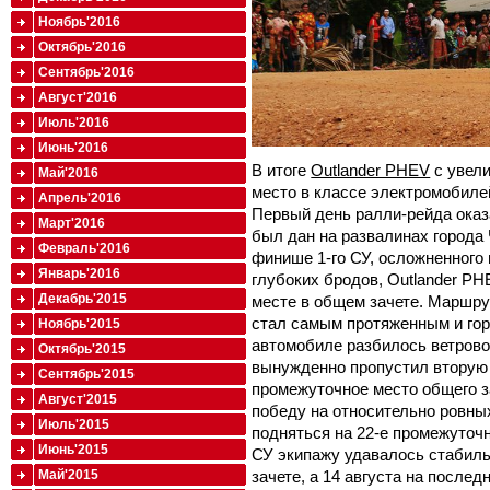
Ноябрь'2016
Октябрь'2016
Сентябрь'2016
Август'2016
Июль'2016
Июнь'2016
В итоге
Outlander PHEV
с увели
Май'2016
место в классе электромобилей
Апрель'2016
Первый день ралли-рейда ока
Март'2016
был дан на развалинах города
Февраль'2016
финише 1-го СУ, осложненного
Январь'2016
глубоких бродов, Outlander P
Декабрь'2015
месте в общем зачете. Маршру
стал самым протяженным и гор
Ноябрь'2015
автомобиле разбилось ветрово
Октябрь'2015
вынужденно пропустил вторую 
Сентябрь'2015
промежуточное место общего з
Август'2015
победу на относительно ровных
Июль'2015
подняться на 22-е промежуточн
Июнь'2015
СУ экипажу удавалось стабил
Май'2015
зачете, а 14 августа на после