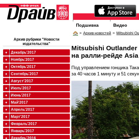
Подшивка
Видео
>
Архив новостей
>
Mitsubishi O
Архив рубрики "Новости
издательства"
Mitsubishi Outland
Декабрь'2017
на ралли-рейде Asia
Ноябрь'2017
Октябрь'2017
Под управлением гонщика Така
за 40 часов 1 минуту и 51 секун
Сентябрь'2017
Август'2017
Июль'2017
Июнь'2017
Май'2017
Апрель'2017
Март'2017
Февраль'2017
Январь'2017
Декабрь'2016