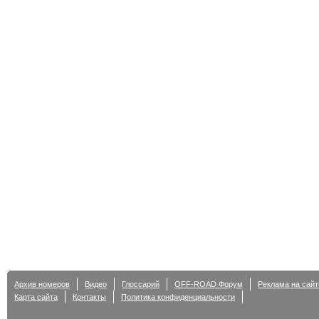
Архив номеров
Видео
Глоссарий
OFF-ROAD Форум
Реклама на сайт
Карта сайта
Контакты
Политика конфиденциальности