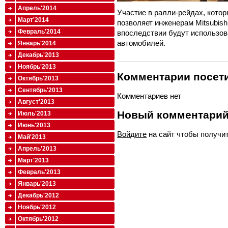
Апрель'2014
Участие в ралли-рейдах, котор
Март'2014
позволяет инженерам Mitsubis
Февраль'2014
впоследствии будут использов
автомобилей.
Январь'2014
Декабрь'2013
Ноябрь'2013
Комментарии посети
Октябрь'2013
Сентябрь'2013
Комментариев нет
Август'2013
Новый комментари
Июль'2013
Июнь'2013
Войдите
на сайт чтобы получи
Май'2013
Апрель'2013
Март'2013
Февраль'2013
Январь'2013
Декабрь'2012
Ноябрь'2012
Октябрь'2012