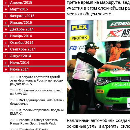
третье время на маршруте, вед
Апрель'2015
участия в этом сложнейшем ра
Март'2015
место в общем зачете.
Февраль'2015
Январь'2015
Декабрь'2014
Ноябрь'2014
Октябрь'2014
Сентябрь'2014
Август'2014
Июль'2014
Июнь'2014
30.06
В августе состоится третий
этап Чемпионата России по трофи-
рейдам на ATV
26.06
Объявлен российский прайс
на BMW X3
25.06
ВАЗ адаптировал Lada Kalina к
бездорожью
24.06
В России стартовали продажи
BMW X4
Раллийный автомобиль создан 
23.06
Россияне смогут заказать
Range Rover Sport Stealth Pack
основные узлы и агрегаты сил
22.06
“Трофейный” Patriot