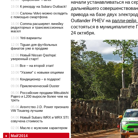
начали устанавливаться на се
19.06
К рекорду на Subaru Outback!
дальнейшего совершенствован
18.06
Салоны Volvo можно охладить
привода на базе двух электродв
с помощью смартфона
Outlander PHEV на
ралли-рейд 
16.06
Comma расширяет линейку
состояться в муниципалитете П
редукторных и трансмиссионных
масел
24 октября.
13.06
Yeti-варианты
12.06
Tiguan для футбольных
фанатов уже в продаже
12.06
Новый Nissan Qashqai:
уверенный старт!
11.06
Все – на второй этап!
10.06
“Уазики” с новыми опциями
09.06
Кондиционер – в подарок!
09.06
Приключенческий Duster
06.06
Российские продажи Mitsubishi
Pajero и L200 выросли более чем на
треть
05.06
Агентство J.D. Power признало
VW Touareg лучшим
04.06
Новый Subaru WRX и WRX STI:
озвучена стоимость
02.06
Масло с мужским характером
Май'2014