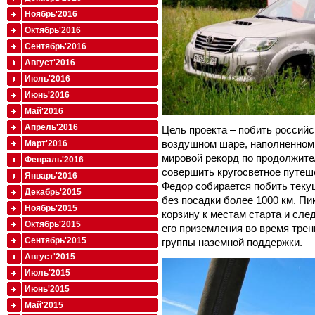
Ноябрь'2016
Октябрь'2016
Сентябрь'2016
Август'2016
Июль'2016
Июнь'2016
Май'2016
Апрель'2016
Цель проекта – побить российс
воздушном шаре, наполненном 
Март'2016
мировой рекорд по продолжите
Февраль'2016
совершить кругосветное путеше
Январь'2016
Федор собирается побить теку
Декабрь'2015
без посадки более 1000 км. Пи
Ноябрь'2015
корзину к местам старта и сл
Октябрь'2015
его приземления во время трен
Сентябрь'2015
группы наземной поддержки.
Август'2015
Июль'2015
Июнь'2015
Май'2015