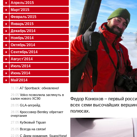
Апрель'2015
Март'2015
Февраль'2015
Январь'2015
Декабрь'2014
Ноябрь'2014
Октябрь'2014
Сентябрь'2014
Август'2014
Июль'2014
Июнь'2014
Май'2014
31.05
A7 Sportback: обновлено!
29.05
Volvo позволила заглянуть в
Федор Конюхов – первый росс
салон нового XC90
всех семи высочайших вершин
28.05
GLA-апгрейд
полюсах.
28.05
Кроссовер Bentley обретает
очертания
27.05
Кубковый Tiguan
25.05
Всегда на связи!
22.05
С Днем рождения, SsangYong!