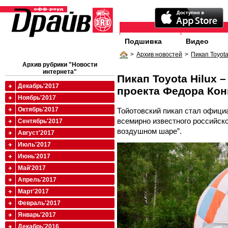
Подшивка
Видео
>
Архив новостей
>
Пикап Toyot
Архив рубрики "Новости
интернета"
Пикап Toyota Hilux 
Декабрь'2017
проекта Федора Ко
Ноябрь'2017
Октябрь'2017
Тойотовский пикап стал офици
всемирно известного российско
Сентябрь'2017
воздушном шаре”.
Август'2017
Июль'2017
Июнь'2017
Май'2017
Апрель'2017
Март'2017
Февраль'2017
Январь'2017
Декабрь'2016