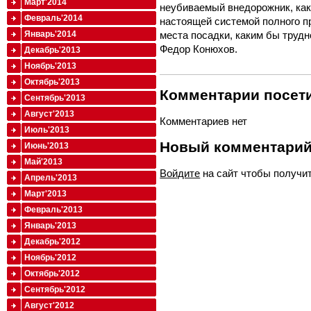
Март'2014
неубиваемый внедорожник, как 
Февраль'2014
настоящей системой полного п
Январь'2014
места посадки, каким бы трудн
Федор Конюхов.
Декабрь'2013
Ноябрь'2013
Октябрь'2013
Комментарии посети
Сентябрь'2013
Август'2013
Комментариев нет
Июль'2013
Новый комментари
Июнь'2013
Май'2013
Войдите
на сайт чтобы получи
Апрель'2013
Март'2013
Февраль'2013
Январь'2013
Декабрь'2012
Ноябрь'2012
Октябрь'2012
Сентябрь'2012
Август'2012