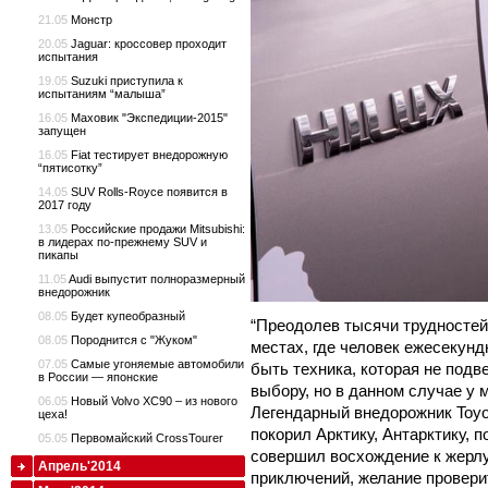
21.05
Монстр
20.05
Jaguar: кроссовер проходит
испытания
19.05
Suzuki приступила к
испытаниям “малыша”
16.05
Маховик "Экспедиции-2015"
запущен
16.05
Fiat тестирует внедорожную
“пятисотку”
14.05
SUV Rolls-Royce появится в
2017 году
13.05
Российские продажи Mitsubishi:
в лидерах по-прежнему SUV и
пикапы
11.05
Audi выпустит полноразмерный
внедорожник
08.05
Будет купеобразный
“Преодолев тысячи трудностей
08.05
Породнится с "Жуком"
местах, где человек ежесекунд
07.05
Самые угоняемые автомобили
быть техника, которая не подв
в России — японские
выбору, но в данном случае у 
06.05
Новый Volvo XC90 – из нового
Легендарный внедорожник Toyot
цеха!
покорил Арктику, Антарктику,
05.05
Первомайский CrossTourer
совершил восхождение к жерлу
Апрель'2014
приключений, желание проверит