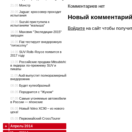
21.05
Монстр
Комментариев нет
20.05
Jaguar: кроссовер проходит
испытания
Новый комментари
19.05
Suzuki приступила к
испытаниям “малыша”
Войдите
на сайт чтобы получи
16.05
Маховик "Экспедиции-2015"
запущен
16.05
Fiat тестирует внедорожную
“пятисотку”
14.05
SUV Rolls-Royce появится в
2017 году
13.05
Российские продажи Mitsubishi:
в лидерах по-прежнему SUV и
пикапы
11.05
Audi выпустит полноразмерный
внедорожник
08.05
Будет купеобразный
08.05
Породнится с "Жуком"
07.05
Самые угоняемые автомобили
в России — японские
06.05
Новый Volvo XC90 – из нового
цеха!
05.05
Первомайский CrossTourer
Апрель'2014