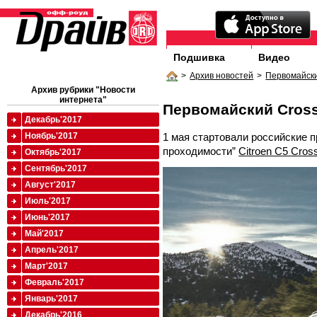
Подшивка
Видео
>
Архив новостей
>
Первомайски
Архив рубрики "Новости
интернета"
Первомайский Cross
Декабрь'2017
1 мая стартовали российские 
Ноябрь'2017
проходимости”
Citroen C5 Cros
Октябрь'2017
Сентябрь'2017
Август'2017
Июль'2017
Июнь'2017
Май'2017
Апрель'2017
Март'2017
Февраль'2017
Январь'2017
Декабрь'2016