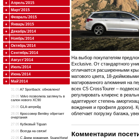
Апрель'2015
Март'2015
Февраль'2015
Январь'2015
Декабрь'2014
Ноябрь'2014
Октябрь'2014
Сентябрь'2014
На выбор покупателям предложа
Август'2014
Exclusive. От стандартного уни
Июль'2014
отличается расширенными кры
Июнь'2014
матового цвета, 18-дюймовыми
Май'2014
матированного алюминия на пе
всех C5 CrossTourer – подвеска
31.05
A7 Sportback: обновлено!
регулировать клиренс в реаль
29.05
Volvo позволила заглянуть в
салон нового XC90
адаптируют степень амортизац
вождения и профиля дороги). К
28.05
GLA-апгрейд
облегчает погрузку багажа, ув
28.05
Кроссовер Bentley обретает
очертания
27.05
Кубковый Tiguan
25.05
Всегда на связи!
Комментарии посети
22.05
С Днем рождения, SsangYong!