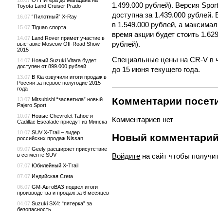
18.07
От Питера до Магадана на
1.499.000 рублей). Версия Spor
Toyota Land Cruiser Prado
доступна за 1.439.000 рублей.
16.07
“Пилотный” X-Ray
в 1.549.000 рублей, а максима
15.07
Tiguan спорта
время акции будет стоить 1.629
14.07
Land Rover примет участие в
рублей).
выставке Moscow Off-Road Show
2015
Специальные цены на CR-V в ч
14.07
Новый Suzuki Vitara будет
доступен от 899.000 рублей
до 15 июня текущего года.
13.07
В Kia озвучили итоги продаж в
России за первое полугодие 2015
года
Комментарии посети
13.07
Mitsubishi “засветила” новый
Pajero Sport
10.07
Новые Chevrolet Tahoe и
Комментариев нет
Cadillac Escalade приедут из Минска
10.07
SUV X-Trail – лидер
Новый комментари
российских продаж Nissan
09.07
Geely расширяет присутствие
Войдите
на сайт чтобы получи
в сегменте SUV
07.07
Юбилейный X-Trail
07.07
Индийская Creta
06.07
GM-АвтоВАЗ подвел итоги
производства и продаж за 6 месяцев
04.07
Suzuki SX4: “пятерка” за
безопасность