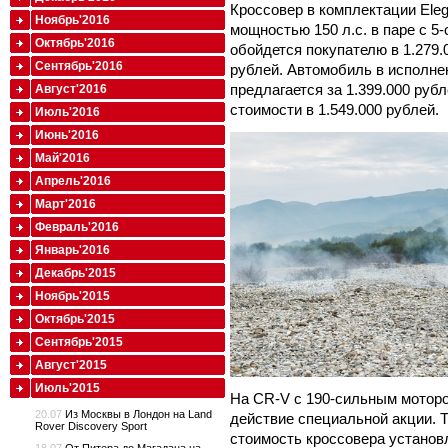
Кроссовер в комплектации Ele
Ноябрь'2016
мощностью 150 л.с. в паре с 5
Октябрь'2016
обойдется покупателю в 1.279.
Сентябрь'2016
рублей. Автомобиль в исполнен
предлагается за 1.399.000 руб
Август'2016
стоимости в 1.549.000 рублей.
Июль'2016
Июнь'2016
Май'2016
Апрель'2016
Март'2016
Февраль'2016
Январь'2016
Декабрь'2015
Ноябрь'2015
Октябрь'2015
Сентябрь'2015
Август'2015
Июль'2015
На CR-V с 190-сильным моторо
20.07
Из Москвы в Лондон на Land
действие специальной акции. Т
Rover Discovery Sport
стоимость кроссовера установл