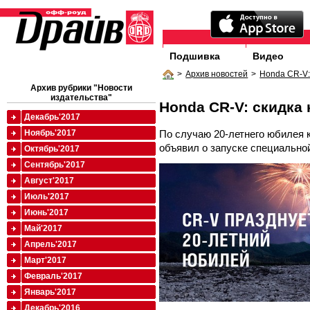
Подшивка
Видео
>
Архив новостей
>
Honda CR-V:
Архив рубрики "Новости
издательства"
Honda CR-V: скидка 
Декабрь'2017
По случаю 20-летнего юбилея 
Ноябрь'2017
объявил о запуске специально
Октябрь'2017
Сентябрь'2017
Август'2017
Июль'2017
Июнь'2017
Май'2017
Апрель'2017
Март'2017
Февраль'2017
Январь'2017
Декабрь'2016