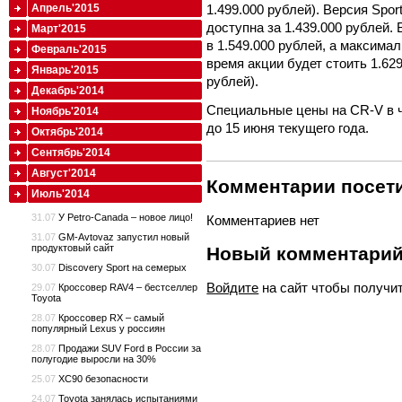
1.499.000 рублей). Версия Spor
Апрель'2015
доступна за 1.439.000 рублей.
Март'2015
в 1.549.000 рублей, а максима
Февраль'2015
время акции будет стоить 1.629
Январь'2015
рублей).
Декабрь'2014
Специальные цены на CR-V в ч
Ноябрь'2014
до 15 июня текущего года.
Октябрь'2014
Сентябрь'2014
Август'2014
Комментарии посети
Июль'2014
31.07
У Petro-Canada – новое лицо!
Комментариев нет
31.07
GM-Avtovaz запустил новый
продуктовый сайт
Новый комментари
30.07
Discovery Sport на семерых
Войдите
на сайт чтобы получи
29.07
Кроссовер RAV4 – бестселлер
Toyota
28.07
Кроссовер RX – самый
популярный Lexus у россиян
28.07
Продажи SUV Ford в России за
полугодие выросли на 30%
25.07
XC90 безопасности
24.07
Toyota занялась испытаниями