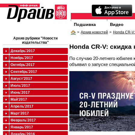
Подшивка
Видео
>
Архив новостей
>
Honda CR-V:
Архив рубрики "Новости
издательства"
Honda CR-V: скидка 
Декабрь'2017
По случаю 20-летнего юбилея 
Ноябрь'2017
объявил о запуске специально
Октябрь'2017
Сентябрь'2017
Август'2017
Июль'2017
Июнь'2017
Май'2017
Апрель'2017
Март'2017
Февраль'2017
Январь'2017
Декабрь'2016