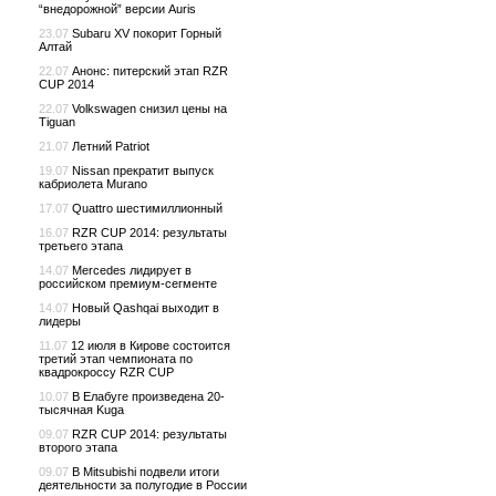
“внедорожной” версии Auris
23.07
Subaru XV покорит Горный
Алтай
22.07
Анонс: питерский этап RZR
CUP 2014
22.07
Volkswagen снизил цены на
Tiguan
21.07
Летний Patriot
19.07
Nissan прекратит выпуск
кабриолета Murano
17.07
Quattro шестимиллионный
16.07
RZR CUP 2014: результаты
третьего этапа
14.07
Mercedes лидирует в
российском премиум-сегменте
14.07
Новый Qashqai выходит в
лидеры
11.07
12 июля в Кирове состоится
третий этап чемпионата по
квадрокроссу RZR CUP
10.07
В Елабуге произведена 20-
тысячная Kuga
09.07
RZR CUP 2014: результаты
второго этапа
09.07
В Mitsubishi подвели итоги
деятельности за полугодие в России