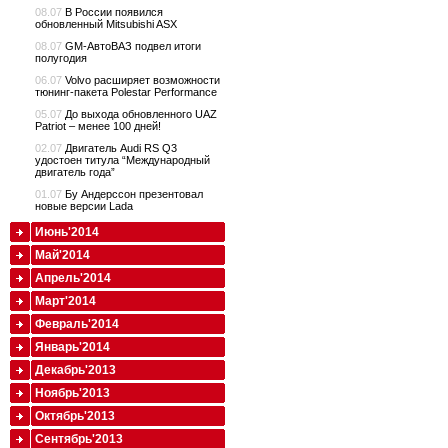
08.07
В России появился
обновленный Mitsubishi ASX
08.07
GM-АвтоВАЗ подвел итоги
полугодия
06.07
Volvo расширяет возможности
тюнинг-пакета Polestar Performance
05.07
До выхода обновленного UAZ
Patriot – менее 100 дней!
02.07
Двигатель Audi RS Q3
удостоен титула “Международный
двигатель года”
01.07
Бу Андерссон презентовал
новые версии Lada
Июнь'2014
Май'2014
Апрель'2014
Март'2014
Февраль'2014
Январь'2014
Декабрь'2013
Ноябрь'2013
Октябрь'2013
Сентябрь'2013