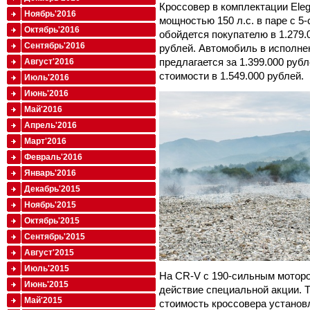
Кроссовер в комплектации Ele
Ноябрь'2016
мощностью 150 л.с. в паре с 5
Октябрь'2016
обойдется покупателю в 1.279.
Сентябрь'2016
рублей. Автомобиль в исполнен
предлагается за 1.399.000 руб
Август'2016
стоимости в 1.549.000 рублей.
Июль'2016
Июнь'2016
Май'2016
Апрель'2016
Март'2016
Февраль'2016
Январь'2016
Декабрь'2015
Ноябрь'2015
Октябрь'2015
Сентябрь'2015
Август'2015
Июль'2015
На CR-V с 190-сильным моторо
Июнь'2015
действие специальной акции. Т
Май'2015
стоимость кроссовера установл