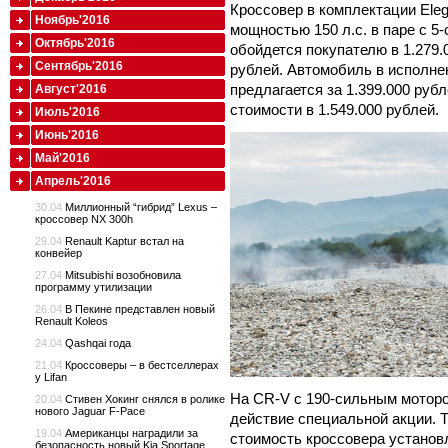
Кроссовер в комплектации Ele
Ноябрь'2016
мощностью 150 л.с. в паре с 5
Октябрь'2016
обойдется покупателю в 1.279.
Сентябрь'2016
рублей. Автомобиль в исполнен
предлагается за 1.399.000 руб
Август'2016
стоимости в 1.549.000 рублей.
Июль'2016
Июнь'2016
Май'2016
Апрель'2016
30.04
Миллионный “гибрид” Lexus –
кроссовер NX 300h
29.04
Renault Kaptur встал на
конвейер
27.04
Mitsubishi возобновила
программу утилизации
26.04
В Пекине представлен новый
Renault Koleos
24.04
Qashqai года
21.04
Кроссоверы – в бестселлерах
у Lifan
На CR-V с 190-сильным моторо
20.04
Стивен Хокинг снялся в ролике
нового Jaguar F-Pace
действие специальной акции. Т
19.04
Американцы наградили за
стоимость кроссовера установл
безопасность новый Kia Sportage