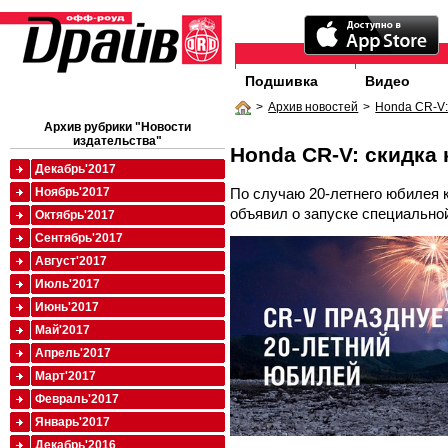
Подшивка
Видео
>
Архив новостей
>
Honda CR-V:
Архив рубрики "Новости
издательства"
Honda CR-V: скидка 
Декабрь'2017
По случаю 20-летнего юбилея 
Ноябрь'2017
объявил о запуске специально
Октябрь'2017
Сентябрь'2017
Август'2017
Июль'2017
Июнь'2017
Май'2017
Апрель'2017
Март'2017
Февраль'2017
Январь'2017
Декабрь'2016