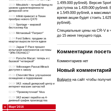
1.499.000 рублей). Версия Spor
18.04
Mitsubishi – лучший бренд по
доступна за 1.439.000 рублей.
уровню удовлетворенности
дилерской сети
в 1.549.000 рублей, а максима
14.04
Infiniti привезет в Пекин
время акции будет стоить 1.629
прообраз нового QX70
рублей).
13.04
Sportage – мировой
бестселлер Kia
Специальные цены на CR-V в ч
12.04
Метановый “Патриот”
до 15 июня текущего года.
11.04
Ford Sollers: продажи за
квартал выросли почти вдвое
08.04
Jaguar F-Pace прошел
испытания компонентов системы
Комментарии посети
“ЭРА-ГЛОНАСС”
07.04
Porsche Macan: теперь и с
Комментариев нет
базовой “четверкой”
06.04
Volkswagen Passat Alltrack
Новый комментари
доступен к заказу
05.04
Chevrolet Niva: улучшенное
оснащение и подорожание
Войдите
на сайт чтобы получи
04.04
УАЗ: новый дилерский центр и
интернет-магазин запчастей
02.04
“Промежуточная” Niva
01.04
УАЗ может перейти на 4-
дневный график производства
Март'2016