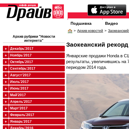
Подшивка
Видео
>
Архив новостей
>
Заокеанский
Архив рубрики "Новости
интернета"
Заокеанский рекорд
Декабрь'2017
Январские продажи
Honda
в СШ
Ноябрь'2017
результаты, увеличившись на 
Октябрь'2017
периодом 2014 года.
Сентябрь'2017
Август'2017
Июль'2017
Июнь'2017
Май'2017
Апрель'2017
Март'2017
Февраль'2017
Январь'2017
Декабрь'2016