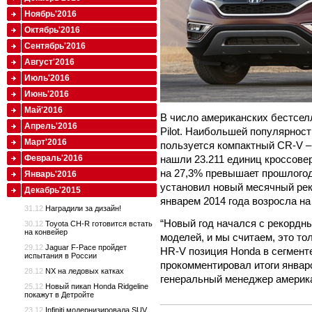
Ноябрь'2016
Октябрь'2016
Сентябрь'2016
Август'2016
Июль'2016
Июнь'2016
Май'2016
В число американских бестсе
Апрель'2016
Pilot
. Наибольшей популярност
Март'2016
пользуется
компактный
CR
-
V
–
нашли 23.211 единиц кроссове
Февраль'2016
на 27,3% превышает прошлого
Январь'2016
установил новый месячный рек
Декабрь'2015
январем 2014 года возросла на
31.12
Наградили за дизайн!
“
Новый год начался с рекордн
30.12
Toyota CH-R готовится встать
на конвейер
моделей, и мы считаем, это т
29.12
Jaguar F-Pace пройдет
HR
-
V
позиция
Honda
в сегменте
испытания в России
прокомментировал итоги январ
28.12
NX на ледовых катках
генеральный менеджер америк
25.12
Новый пикап Honda Ridgeline
покажут в Детройте
23.12
Infiniti модернизировала SUV