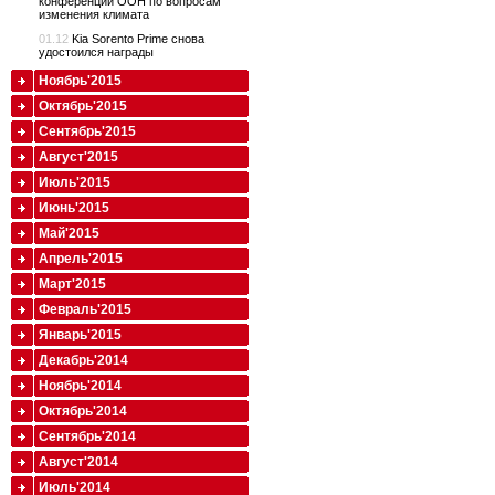
конференции ООН по вопросам
изменения климата
01.12
Kia Sorento Prime снова
удостоился награды
Ноябрь'2015
Октябрь'2015
Сентябрь'2015
Август'2015
Июль'2015
Июнь'2015
Май'2015
Апрель'2015
Март'2015
Февраль'2015
Январь'2015
Декабрь'2014
Ноябрь'2014
Октябрь'2014
Сентябрь'2014
Август'2014
Июль'2014