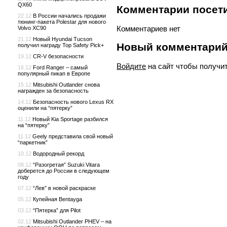
QX60
Комментарии посети
22.12
В России начались продажи
тюнинг-пакета Polestar для нового
Комментариев нет
Volvo XC90
21.12
Новый Hyundai Tucson
Новый комментари
получил награду Top Safety Pick+
19.12
CR-V безопасности
Войдите
на сайт чтобы получи
16.12
Ford Ranger – самый
популярный пикап в Европе
15.12
Mitsubishi Outlander снова
награжден за безопасность
14.12
Безопасность нового Lexus RX
оценили на “пятерку”
11.12
Новый Kia Sportage разбился
на “пятерку”
11.12
Geely представила свой новый
“паркетник”
10.12
Водородный рекорд
08.12
“Разогретая” Suzuki Vitara
доберется до России в следующем
году
07.12
“Лев” в новой раскраске
05.12
Купейная Bentayga
03.12
“Пятерка” для Pilot
02.12
Mitsubishi Outlander PHEV – на