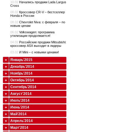
10.02
Начались продажи Lada Largus
Cross
08.02
Кроссовер CR-V – бестселлер
Honda в России
08.02
Chevrolet Niva: с февраля – по
новым ценам
06.02
Volkswagen: программа
утилизации продолжается!
04.02
Российские продажи Mitsubishi:
кроссовер ASX выходит в лидеры
03.02
И Mini – с новыми ценами!
Январь'2015
Декабрь'2014
Ноябрь'2014
Октябрь'2014
Сентябрь'2014
Август'2014
Июль'2014
Июнь'2014
Май'2014
Апрель'2014
Март'2014