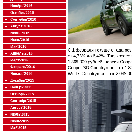
Ноябрь'2016
Октябрь'2016
Сентябрь'2016
Август'2016
Июль'2016
Июнь'2016
Май'2016
С 1 февраля текущего года ро
Апрель'2016
от 4,73% до 6,42%. Так, кроссо
Март'2016
1.369.000 рублей, версия Coope
Февраль'2016
Cooper SD Countryman – от 1 8
Works Countryman – от 2.049.0
Январь'2016
Декабрь'2015
Ноябрь'2015
Октябрь'2015
Сентябрь'2015
Август'2015
Июль'2015
Июнь'2015
Май'2015