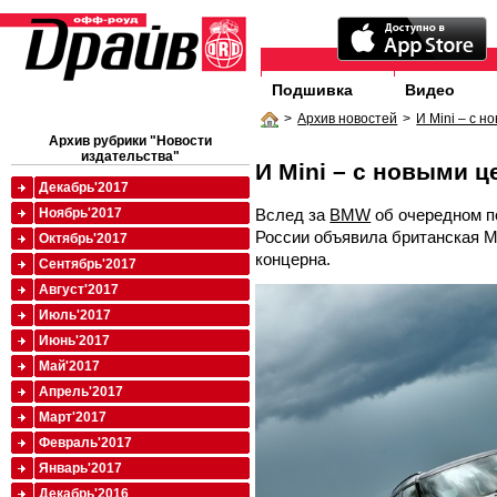
Подшивка
Видео
>
Архив новостей
>
И Mini – с н
Архив рубрики "Новости
издательства"
И Mini – с новыми ц
Декабрь'2017
Вслед за
BMW
об очередном п
Ноябрь'2017
России объявила британская Mi
Октябрь'2017
концерна.
Сентябрь'2017
Август'2017
Июль'2017
Июнь'2017
Май'2017
Апрель'2017
Март'2017
Февраль'2017
Январь'2017
Декабрь'2016