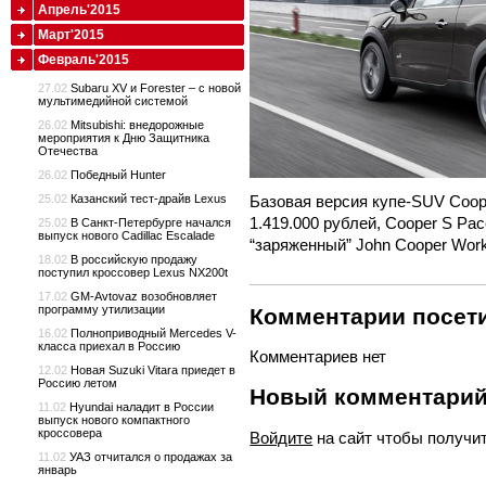
Апрель'2015
Март'2015
Февраль'2015
27.02
Subaru XV и Forester – с новой
мультимедийной системой
26.02
Mitsubishi: внедорожные
мероприятия к Дню Защитника
Отечества
26.02
Победный Hunter
Базовая версия купе-SUV Coop
25.02
Казанский тест-драйв Lexus
1.419.000 рублей, Cooper S Pac
25.02
В Санкт-Петербурге начался
выпуск нового Cadillac Escalade
“заряженный” John Cooper Work
18.02
В российскую продажу
поступил кроссовер Lexus NX200t
17.02
GM-Avtovaz возобновляет
программу утилизации
Комментарии посети
16.02
Полноприводный Mercedes V-
класса приехал в Россию
Комментариев нет
12.02
Новая Suzuki Vitara приедет в
Россию летом
Новый комментари
11.02
Hyundai наладит в России
выпуск нового компактного
кроссовера
Войдите
на сайт чтобы получи
11.02
УАЗ отчитался о продажах за
январь