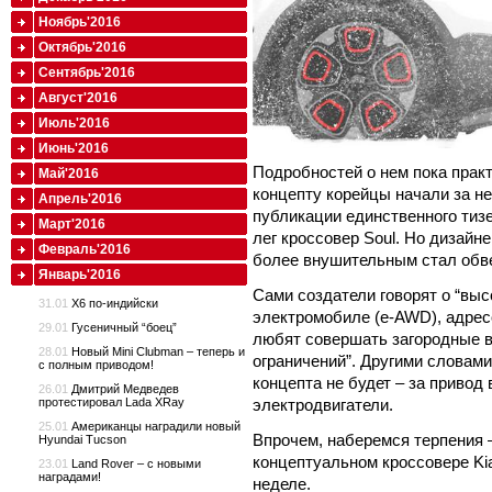
Ноябрь'2016
Октябрь'2016
Сентябрь'2016
Август'2016
Июль'2016
Июнь'2016
Подробностей о нем пока практ
Май'2016
концепту корейцы начали за н
Апрель'2016
публикации единственного тизе
Март'2016
лег кроссовер Soul. Но дизай
Февраль'2016
более внушительным стал обве
Январь'2016
Сами создатели говорят о “вы
31.01
X6 по-индийски
электромобиле (e-AWD), адрес
29.01
Гусеничный “боец”
любят совершать загородные 
28.01
Новый Mini Clubman – теперь и
ограничений”. Другими словами
с полным приводом!
концепта не будет – за привод 
26.01
Дмитрий Медведев
электродвигатели.
протестировал Lada XRay
25.01
Американцы наградили новый
Впрочем, наберемся терпения 
Hyundai Tucson
концептуальном кроссовере Ki
23.01
Land Rover – с новыми
наградами!
неделе.