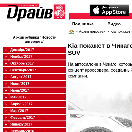
Подшивка
Видео
>
Архив новостей
>
Kia покажет
Архив рубрики "Новости
интернета"
Kia покажет в Чика
Декабрь'2017
SUV
Ноябрь'2017
Октябрь'2017
На автосалоне в Чикаго, котор
концепт кроссовера, созданны
Сентябрь'2017
компании.
Август'2017
Июль'2017
Июнь'2017
Май'2017
Апрель'2017
Март'2017
Февраль'2017
Январь'2017
Декабрь'2016