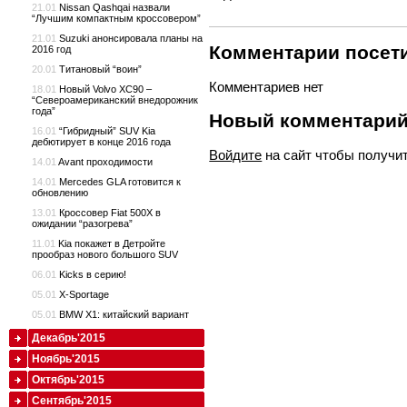
21.01
Nissan Qashqai назвали
“Лучшим компактным кроссовером”
21.01
Suzuki анонсировала планы на
Комментарии посети
2016 год
20.01
Титановый “воин”
Комментариев нет
18.01
Новый Volvo XC90 –
“Североамериканский внедорожник
года”
Новый комментари
16.01
“Гибридный” SUV Kia
дебютирует в конце 2016 года
Войдите
на сайт чтобы получи
14.01
Avant проходимости
14.01
Mercedes GLA готовится к
обновлению
13.01
Кроссовер Fiat 500X в
ожидании “разогрева”
11.01
Kia покажет в Детройте
прообраз нового большого SUV
06.01
Kicks в серию!
05.01
X-Sportage
05.01
BMW X1: китайский вариант
Декабрь'2015
Ноябрь'2015
Октябрь'2015
Сентябрь'2015