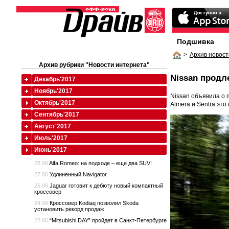
Подшивка
>
Архив новост
Архив рубрики "Новости интернета"
Nissan продл
Декабрь'2017
Ноябрь'2017
Nissan объявила о 
Октябрь'2017
Almera и Sentra это
Сентябрь'2017
Август'2017
Июль'2017
Июнь'2017
28.06
Alfa Romeo: на подходе – еще два SUV!
27.06
Удлиненный Navigator
26.06
Jaguar готовит к дебюту новый компактный
кроссовер
24.06
Кроссовер Kodiaq позволил Skoda
установить рекорд продаж
22.06
“Mitsubishi DAY” пройдет в Санкт-Петербурге