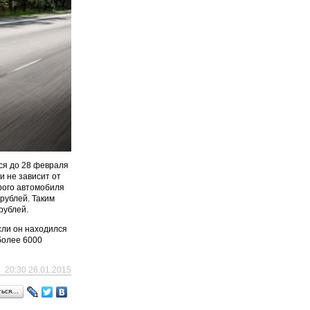
ся до 28 февраля
 не зависит от
арого автомобиля
рублей. Таким
рублей.
сли он находился
более 6000
20:30 26.01.2015
ться…