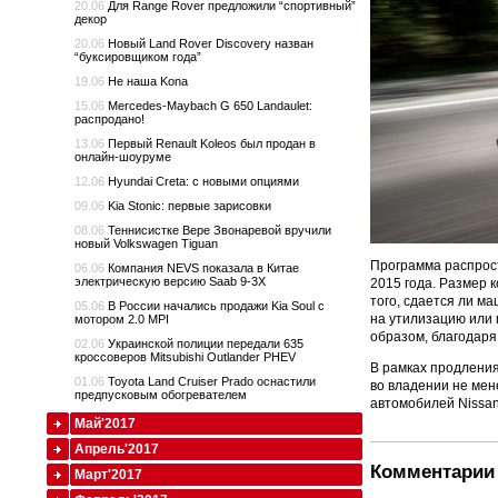
20.06
Для Range Rover предложили “спортивный”
декор
20.06
Новый Land Rover Discovery назван
“буксировщиком года”
19.06
Не наша Kona
15.06
Mercedes-Maybach G 650 Landaulet:
распродано!
13.06
Первый Renault Koleos был продан в
онлайн-шоуруме
12.06
Hyundai Creta: с новыми опциями
09.06
Kia Stonic: первые зарисовки
08.06
Теннисистке Вере Звонаревой вручили
новый Volkswagen Tiguan
Программа распрост
06.06
Компания NEVS показала в Китае
электрическую версию Saab 9-3X
2015 года. Размер 
того, сдается ли м
05.06
В России начались продажи Kia Soul с
на утилизацию или 
мотором 2.0 MPI
образом, благодаря
02.06
Украинской полиции передали 635
кроссоверов Mitsubishi Outlander PHEV
В рамках продления
01.06
Toyota Land Cruiser Prado оснастили
во владении не мен
предпусковым обогревателем
автомобилей Nissan
Май'2017
Апрель'2017
Комментарии 
Март'2017