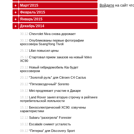
Март'2015
Войдите
на сайт чт
Февраль'2015
Январь'2015
Декабрь'2014
30.12
Chevrolet Niva снова дорожает
30.12
Опубликованы первые фотографии
кроссовера SsangYong Tivoli
25.12
Lifan повысил цены
25.12
Стартовал прием заказов на новый Volvo
XC90
23.12
Новый гибридомобиль Kia будет
кроссовером
20.12
“Золотой руль” для Citroen C4 Cactus
20.12
“Пятизвездочный” Sorento
19.12
Mini продлевает участие в Дакаре
18.12
Land Rover занял вторую строчку в рейтинге
потребительской лояльности
15.12
Бензоэлектрический XC90: озвучены
характеристики
12.12
Subaru “разогрела” Forester
10.12
Escalade снимет усталость
09.12
“Пятерка” для Discovery Sport