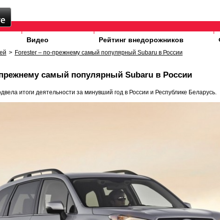
Видео
Рейтинг внедорожников
ей
>
Forester – по-прежнему самый популярный Subaru в России
о-прежнему самый популярный Subaru в России
двела итоги деятельности за минувший год в России и Республике Беларусь.