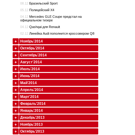
08.12
Бразильский Sport
05.12
Полицейский X4
04.12
Mercedes GLE Coupe предстал на
официальном тизере
04.12
Qashqai для Renault
02.12
Линейка Audi пополнится кроссовером Q8
Ноябрь'2014
Октябрь'2014
Сентябрь'2014
Август'2014
Июль'2014
Июнь'2014
Май'2014
Апрель'2014
Март'2014
Февраль'2014
Январь'2014
Декабрь'2013
Ноябрь'2013
Октябрь'2013