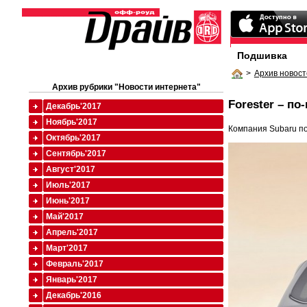
Подшивка
>
Архив новост
Архив рубрики "Новости интернета"
Forester – п
Декабрь'2017
Ноябрь'2017
Компания Subaru по
Октябрь'2017
Сентябрь'2017
Август'2017
Июль'2017
Июнь'2017
Май'2017
Апрель'2017
Март'2017
Февраль'2017
Январь'2017
Декабрь'2016