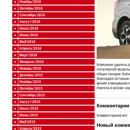
Ноябрь'2016
Октябрь'2016
Сентябрь'2016
Август'2016
Июль'2016
Июнь'2016
Май'2016
Апрель'2016
Март'2016
Февраль'2016
Компании удалось р
Январь'2016
популярной моделью
общих продаж Subar
Декабрь'2015
благодаря которым 
Ноябрь'2015
время в минувшем г
Impreza в кузове се
Октябрь'2015
Сентябрь'2015
Август'2015
Комментарии 
Июль'2015
Июнь'2015
Комментариев нет
Май'2015
Новый комме
Апрель'2015