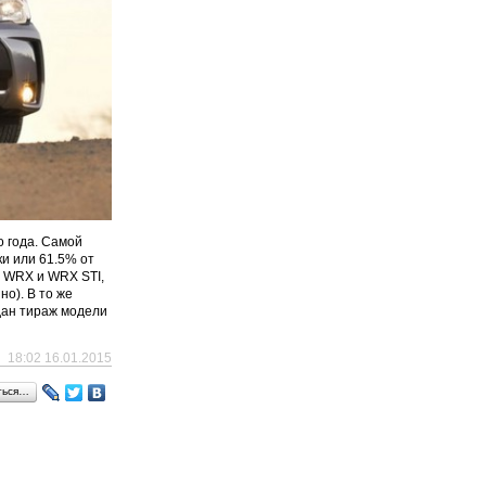
о года. Самой
ки или 61.5% от
я WRX и WRX STI,
о). В то же
дан тираж модели
18:02 16.01.2015
ться…