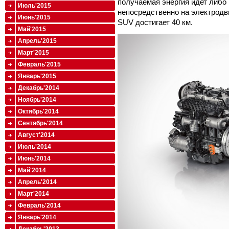
получаемая энергия идет либо 
Июль'2015
непосредственно на электродви
Июнь'2015
SUV достигает 40 км.
Май'2015
Апрель'2015
Март'2015
Февраль'2015
Январь'2015
Декабрь'2014
Ноябрь'2014
Октябрь'2014
Сентябрь'2014
Август'2014
Июль'2014
Июнь'2014
Май'2014
Апрель'2014
Март'2014
Февраль'2014
Январь'2014