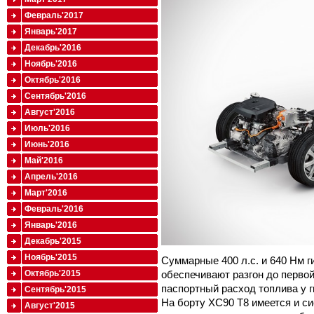
Февраль'2017
Январь'2017
Декабрь'2016
Ноябрь'2016
Октябрь'2016
Сентябрь'2016
Август'2016
Июль'2016
Июнь'2016
Май'2016
Апрель'2016
Март'2016
Февраль'2016
Январь'2016
Декабрь'2015
Ноябрь'2015
Суммарные 400 л.с. и 640 Нм 
Октябрь'2015
обеспечивают разгон до первой 
паспортный расход топлива у г
Сентябрь'2015
На борту XC90 T8 имеется и с
Август'2015