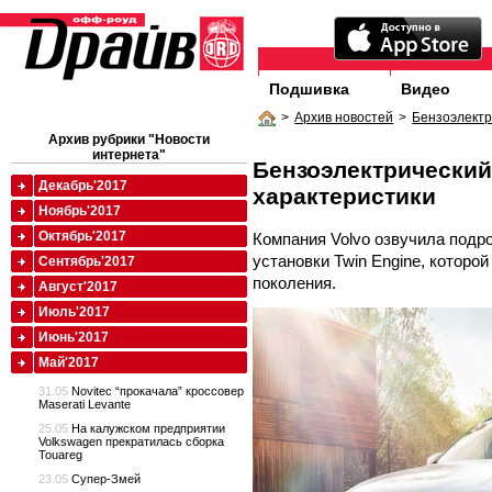
Подшивка
Видео
>
Архив новостей
>
Бензоэлектр
Архив рубрики "Новости
интернета"
Бензоэлектрический
Декабрь'2017
характеристики
Ноябрь'2017
Октябрь'2017
Компания Volvo озвучила подр
установки Twin Engine, которо
Сентябрь'2017
поколения.
Август'2017
Июль'2017
Июнь'2017
Май'2017
31.05
Novitec “прокачала” кроссовер
Maserati Levante
25.05
На калужском предприятии
Volkswagen прекратилась сборка
Touareg
23.05
Супер-Змей