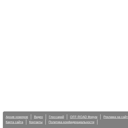
Архив номеров
Видео
Глоссарий
OFF-ROAD Форум
Реклама на сайт
Карта сайта
Контакты
Политика конфиденциальности