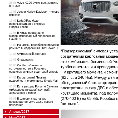
23.05
Volvo XC90 будут производить
в Индии
19.05
Jeep и Harley-Davidson – снова
вместе!
18.05
Lada XRay будет
использоваться в системе
Яндекс.Такси
17.05
В Китае представлен
модернизированный внедорожник
Haval H9
15.05
Начались российские продажи
рамного внедорожника DW Hower H3
“Подзаряжаемая” силовая уста
12.05
Футбольный Sportage
создателями как “самый мощны
10.05
G-варианты
это комбинация бензиновой “че
05.05
Cadillac объявил о
турбонагнетателя и приводного
сотрудничестве в России с
Нм крутящего момента и смонт
сервисом личных водителей Wheely
(82 л.с. и 240 Нм). Между дви
04.05
Karoq грядет! Первые
подробности о сменщике Skoda Yeti
объединенный блок стартера/ге
03.05
Есть рекорд: Porsche Cayenne
электротяги на тягу ДВС и об
отбуксировал самый крупный
крутящего момента), под поло
авиалайнер в мире!
(270-400 В) на 65 кВт. Коробка
01.05
В Швеции стартовало
производство Volvo XC60 нового
“автомат”.
поколения
Апрель'2017
Март'2017