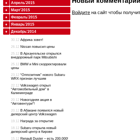
Новый комментари
Апрель'2015
Март'2015
Войдите
на сайт чтобы получи
Февраль'2015
Январь'2015
Декабрь'2014
30.12
Африка зовет!
26.12
Nissan повысил цены
25.12
В Архангельске открылся
внедорожный парк Mitsubishi
25.12
BMW и Mini скорректировали
цены
23.12
“Оппозитник” нового Subaru
WRX признан лучшим
22.12
Volkswagen открыл
“Автомобильный дом” в
Калининграде
20.12
Новогодняя акция в
“Автовентури”!
20.12
В Абакане появился новый
дилерский центр Volkswagen
19.12
Награда за открытие
18.12
Subaru открыла новый
дилерский центр в Кирове
15.12
Renault Duster – есть 200.000!