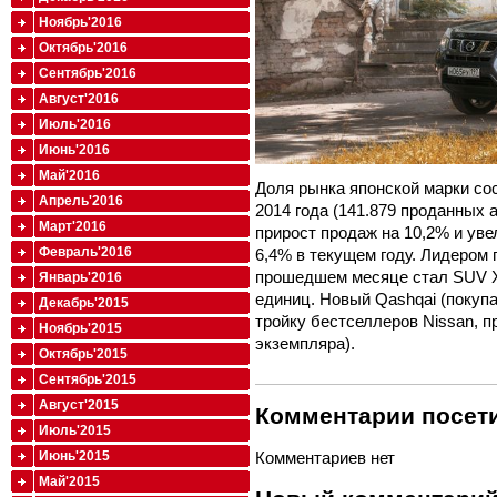
Ноябрь'2016
Октябрь'2016
Сентябрь'2016
Август'2016
Июль'2016
Июнь'2016
Май'2016
Доля рынка японской марки со
Апрель'2016
2014 года (141.879 проданных 
Март'2016
прирост продаж на 10,2% и уве
Февраль'2016
6,4% в текущем году. Лидером 
прошедшем месяце стал SUV X-
Январь'2016
единиц. Новый Qashqai (покуп
Декабрь'2015
тройку бестселлеров Nissan, п
Ноябрь'2015
экземпляра).
Октябрь'2015
Сентябрь'2015
Август'2015
Комментарии посети
Июль'2015
Июнь'2015
Комментариев нет
Май'2015