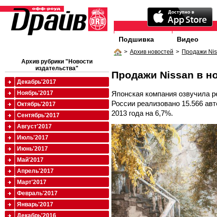
Подшивка
Видео
>
Архив новостей
>
Продажи Niss
Архив рубрики "Новости
издательства"
Продажи Nissan в ноя
Декабрь'2017
Японская компания озвучила р
Ноябрь'2017
России реализовано 15.566 ав
Октябрь'2017
2013 года на 6,7%.
Сентябрь'2017
Август'2017
Июль'2017
Июнь'2017
Май'2017
Апрель'2017
Март'2017
Февраль'2017
Январь'2017
Декабрь'2016