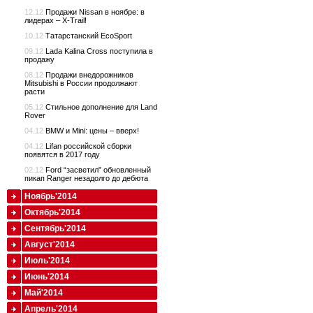
12.12
Продажи Nissan в ноябре: в
лидерах – X-Trail!
10.12
Татарстанский EcoSport
09.12
Lada Kalina Cross поступила в
продажу
08.12
Продажи внедорожников
Mitsubishi в России продолжают
расти
05.12
Стильное дополнение для Land
Rover
04.12
BMW и Mini: цены – вверх!
04.12
Lifan российской сборки
появятся в 2017 году
02.12
Ford “засветил” обновленный
пикап Ranger незадолго до дебюта
Ноябрь'2014
Октябрь'2014
Сентябрь'2014
Август'2014
Июль'2014
Июнь'2014
Май'2014
Апрель'2014