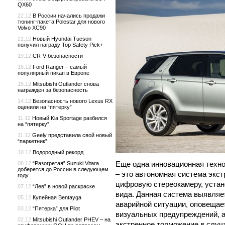
QX60
22.12
В России начались продажи
тюнинг-пакета Polestar для нового
Volvo XC90
21.12
Новый Hyundai Tucson
получил награду Top Safety Pick+
19.12
CR-V безопасности
16.12
Ford Ranger – самый
популярный пикап в Европе
15.12
Mitsubishi Outlander снова
награжден за безопасность
14.12
Безопасность нового Lexus RX
оценили на “пятерку”
11.12
Новый Kia Sportage разбился
на “пятерку”
11.12
Geely представила свой новый
“паркетник”
10.12
Водородный рекорд
Еще одна инновационная технол
08.12
“Разогретая” Suzuki Vitara
доберется до России в следующем
– это автономная система экс
году
цифровую стереокамеру, устан
07.12
“Лев” в новой раскраске
вида. Данная система выявляет
05.12
Купейная Bentayga
аварийной ситуации, оповещае
03.12
“Пятерка” для Pilot
визуальных предупреждений, а
02.12
Mitsubishi Outlander PHEV – на
экстренное торможение в случ