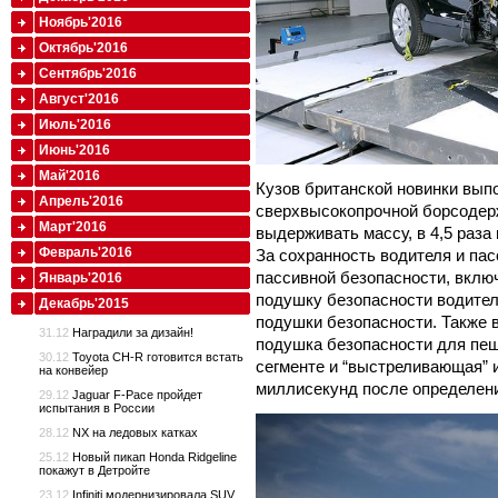
Ноябрь'2016
Октябрь'2016
Сентябрь'2016
Август'2016
Июль'2016
Июнь'2016
Май'2016
Кузов британской новинки вып
Апрель'2016
сверхвысокопрочной борсодер
Март'2016
выдерживать массу, в 4,5 раз
Февраль'2016
За сохранность водителя и па
пассивной безопасности, вкл
Январь'2016
подушку безопасности водител
Декабрь'2015
подушки безопасности. Также в
31.12
Наградили за дизайн!
подушка безопасности для пеш
30.12
Toyota CH-R готовится встать
сегменте и “выстреливающая” и
на конвейер
миллисекунд после определен
29.12
Jaguar F-Pace пройдет
испытания в России
28.12
NX на ледовых катках
25.12
Новый пикап Honda Ridgeline
покажут в Детройте
23.12
Infiniti модернизировала SUV