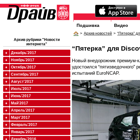
Подшивка
Видео
>
Архив новостей
>
“Пятерка” дл
Архив рубрики "Новости
интернета"
“Пятерка” для Disco
Декабрь'2017
Новый внедорожник премиум-кл
Ноябрь'2017
удостоился “пятизведочного” р
Октябрь'2017
испытаний EuroNCAP.
Сентябрь'2017
Август'2017
Июль'2017
Июнь'2017
Май'2017
Апрель'2017
Март'2017
Февраль'2017
Январь'2017
Декабрь'2016