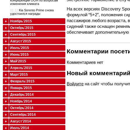
конференции ООН по вопросам
изменения климата
На всех версиях Discovery Spo
01.12
Kia Sorento Prime снова
удостоился награды
формулой “5+2”, положения си
пассажиров любого возраста, 
Ноябрь'2015
сидений также оснащен ремням
Октябрь'2015
обеспечивает дополнительную 
Сентябрь'2015
Август'2015
Июль'2015
Комментарии посети
Июнь'2015
Май'2015
Комментариев нет
Апрель'2015
Новый комментари
Март'2015
Февраль'2015
Войдите
на сайт чтобы получи
Январь'2015
Декабрь'2014
Ноябрь'2014
Октябрь'2014
Сентябрь'2014
Август'2014
Июль'2014