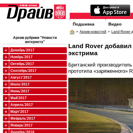
Подшивка
Видео
>
Архив новостей
>
Land Rover 
Архив рубрики "Новости
интернета"
Land Rover добавил 
Декабрь'2017
экстрима
Ноябрь'2017
Октябрь'2017
Британский производитель
прототипа «заряженного» R
Сентябрь'2017
Август'2017
Июль'2017
Июнь'2017
Май'2017
Апрель'2017
Март'2017
Февраль'2017
Январь'2017
Декабрь'2016