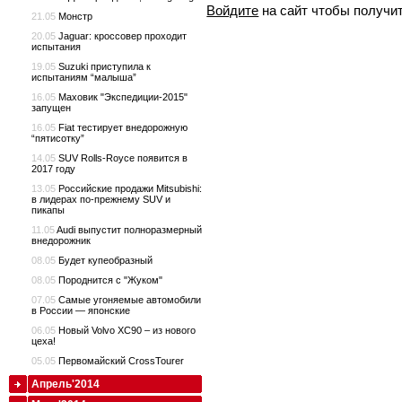
Войдите
на сайт чтобы получи
21.05
Монстр
20.05
Jaguar: кроссовер проходит
испытания
19.05
Suzuki приступила к
испытаниям “малыша”
16.05
Маховик "Экспедиции-2015"
запущен
16.05
Fiat тестирует внедорожную
“пятисотку”
14.05
SUV Rolls-Royce появится в
2017 году
13.05
Российские продажи Mitsubishi:
в лидерах по-прежнему SUV и
пикапы
11.05
Audi выпустит полноразмерный
внедорожник
08.05
Будет купеобразный
08.05
Породнится с "Жуком"
07.05
Самые угоняемые автомобили
в России — японские
06.05
Новый Volvo XC90 – из нового
цеха!
05.05
Первомайский CrossTourer
Апрель'2014