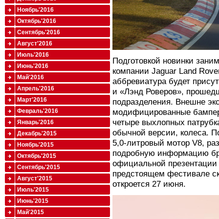
Ноябрь'2016
Октябрь'2016
Сентябрь'2016
Август'2016
Июль'2016
Подготовкой новинки зани
Июнь'2016
компании Jaguar Land Rove
Май'2016
аббревиатура будет присут
Апрель'2016
и «Лэнд Роверов», прошед
Март'2016
подразделения. Внешне эк
модифицированные бампер
Февраль'2016
четыре выхлопных патрубка
Январь'2016
обычной версии, колеса. П
Декабрь'2015
5,0-литровый мотор V8, ра
Ноябрь'2015
подробную информацию бр
Октябрь'2015
официальной презентации 
Сентябрь'2015
предстоящем фестивале ск
Август'2015
откроется 27 июня.
Июль'2015
Июнь'2015
Май'2015