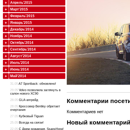
Апрель'2015
Март'2015
Февраль'2015
Январь'2015
Декабрь'2014
Ноябрь'2014
Октябрь'2014
Сентябрь'2014
Август'2014
Июль'2014
Июнь'2014
Май'2014
31.05
A7 Sportback: обновлено!
29.05
Volvo позволила заглянуть в
салон нового XC90
Комментарии посети
28.05
GLA-апгрейд
28.05
Кроссовер Bentley обретает
очертания
Комментариев нет
27.05
Кубковый Tiguan
Новый комментари
25.05
Всегда на связи!
22.05
С Днем рождения, SsangYong!