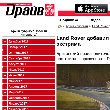
Подшивка
Видео
>
Архив новостей
>
Land Rover 
Архив рубрики "Новости
интернета"
Land Rover добавил 
Декабрь'2017
экстрима
Ноябрь'2017
Октябрь'2017
Британский производитель
прототипа «заряженного» R
Сентябрь'2017
Август'2017
Июль'2017
Июнь'2017
Май'2017
Апрель'2017
Март'2017
Февраль'2017
Январь'2017
Декабрь'2016