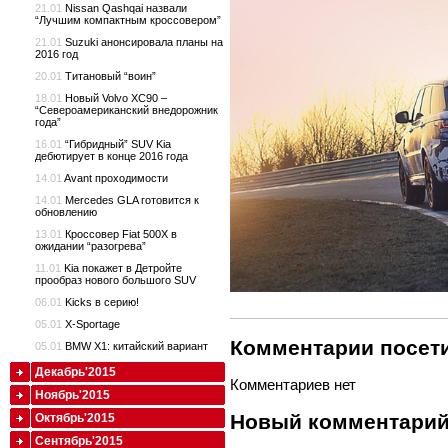
21.01
Nissan Qashqai назвали
“Лучшим компактным кроссовером”
21.01
Suzuki анонсировала планы на
2016 год
20.01
Титановый “воин”
18.01
Новый Volvo XC90 –
“Североамериканский внедорожник
года”
16.01
“Гибридный” SUV Kia
дебютирует в конце 2016 года
14.01
Avant проходимости
14.01
Mercedes GLA готовится к
обновлению
13.01
Кроссовер Fiat 500X в
ожидании “разогрева”
11.01
Kia покажет в Детройте
прообраз нового большого SUV
06.01
Kicks в серию!
05.01
X-Sportage
Комментарии посети
05.01
BMW X1: китайский вариант
Декабрь'2015
Комментариев нет
Ноябрь'2015
Новый комментари
Октябрь'2015
Сентябрь'2015