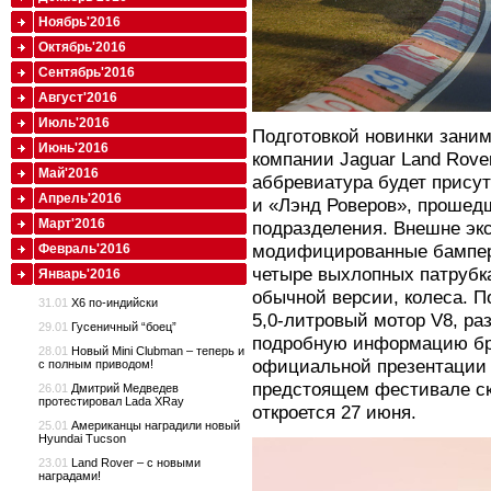
Ноябрь'2016
Октябрь'2016
Сентябрь'2016
Август'2016
Июль'2016
Подготовкой новинки зани
Июнь'2016
компании Jaguar Land Rove
Май'2016
аббревиатура будет присут
Апрель'2016
и «Лэнд Роверов», прошед
Март'2016
подразделения. Внешне эк
модифицированные бампер
Февраль'2016
четыре выхлопных патрубка
Январь'2016
обычной версии, колеса. П
31.01
X6 по-индийски
5,0-литровый мотор V8, ра
29.01
Гусеничный “боец”
подробную информацию бр
28.01
Новый Mini Clubman – теперь и
официальной презентации 
с полным приводом!
предстоящем фестивале ск
26.01
Дмитрий Медведев
протестировал Lada XRay
откроется 27 июня.
25.01
Американцы наградили новый
Hyundai Tucson
23.01
Land Rover – с новыми
наградами!