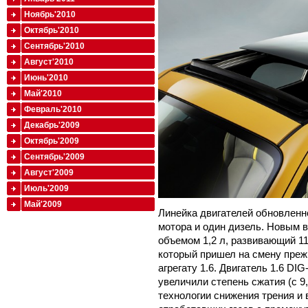
Ноябрь'2010
Октябрь'2010
Сентябрь'2010
Август'2010
Июнь'2010
Май'2010
Февраль'2010
Декабрь'2009
Октябрь'2009
Сентябрь'2009
Август'2009
Июль'2009
Май'2009
Линейка двигателей обновленн
мотора и один дизель. Новым 
объемом 1,2 л, развивающий 11
который пришел на смену пре
агрегату 1.6. Двигатель 1.6 D
увеличили степень сжатия (с 9
технологии снижения трения и