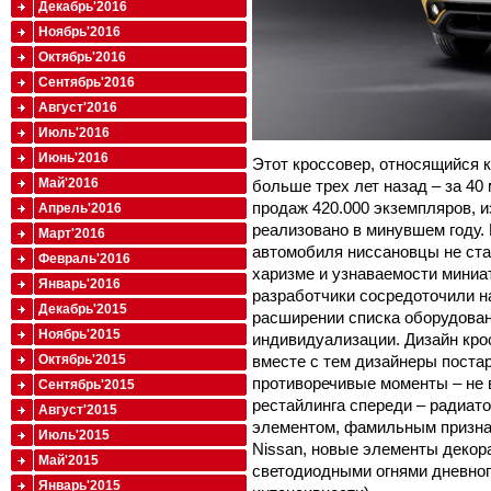
Декабрь'2016
Ноябрь'2016
Октябрь'2016
Сентябрь'2016
Август'2016
Июль'2016
Июнь'2016
Этот кроссовер, относящийся к
Май'2016
больше трех лет назад – за 40
продаж 420.000 экземпляров, и
Апрель'2016
реализовано в минувшем году.
Март'2016
автомобиля ниссановцы не стал
Февраль'2016
харизме и узнаваемости миниа
Январь'2016
разработчики сосредоточили н
Декабрь'2015
расширении списка оборудован
Ноябрь'2015
индивидуализации. Дизайн кро
вместе с тем дизайнеры поста
Октябрь'2015
противоречивые моменты – не 
Сентябрь'2015
рестайлинга спереди – радиат
Август'2015
элементом, фамильным призна
Июль'2015
Nissan, новые элементы декор
Май'2015
светодиодными огнями дневног
Январь'2015