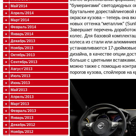
“бумерангами” светодиодных ог
Май'2014
брутальнее дорестайлинговой 
Апрель'2014
окраски кузова – теперь она в
Март'2014
новых оттенка “металлик” (Sunlig
Февраль'2014
Завершает перечень доработок
Январь'2014
колес. Для базовой комплекта
Декабрь'2013
колеса из стали или алюминиев
устанавливаются 17-дюймовые
Ноябрь'2013
дизайна, в качестве опции до
Октябрь'2013
больше с цветными вставками
Сентябрь'2013
можно также с помощью контра
Август'2013
порогов кузова, спойлеров на 
Июль'2013
Июнь'2013
Май'2013
Апрель'2013
Март'2013
Февраль'2013
Январь'2013
Декабрь'2012
Ноябрь'2012