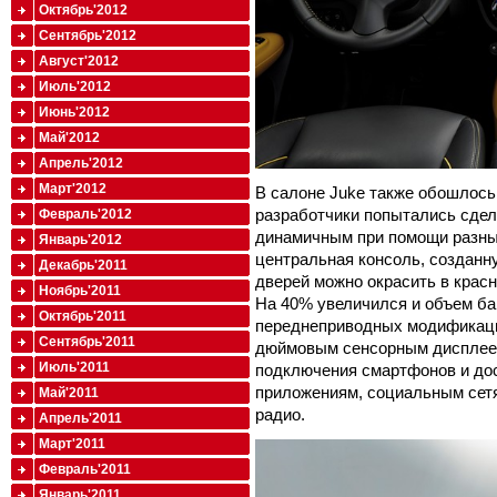
Октябрь'2012
Сентябрь'2012
Август'2012
Июль'2012
Июнь'2012
Май'2012
Апрель'2012
Март'2012
В салоне Juke также обошлось
разработчики попытались сдел
Февраль'2012
динамичным при помощи разны
Январь'2012
центральная консоль, созданн
Декабрь'2011
дверей можно окрасить в красн
Ноябрь'2011
На 40% увеличился и объем баг
Октябрь'2011
переднеприводных модификаций
Сентябрь'2011
дюймовым сенсорным дисплеем
Июль'2011
подключения смартфонов и дос
приложениям, социальным сетя
Май'2011
радио.
Апрель'2011
Март'2011
Февраль'2011
Январь'2011