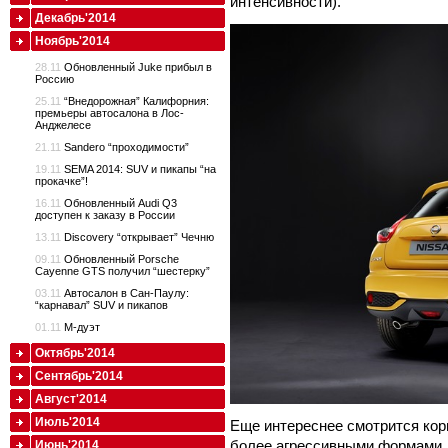
интенсивности).
Декабрь'2014
Ноябрь'2014
28.11
Обновленный Juke прибыл в
Россию
25.11
“Внедорожная” Калифорния:
премьеры автосалона в Лос-
Анджелесе
21.11
Sandero “проходимости”
19.11
SEMA 2014: SUV и пикапы “на
прокачке”!
16.11
Обновленный Audi Q3
доступен к заказу в России
13.11
Discovery “открывает” Чечню
09.11
Обновленный Porsche
Cayenne GTS получил “шестерку”
03.11
Автосалон в Сан-Паулу:
“карнавал” SUV и пикапов
01.11
M-дуэт
Октябрь'2014
Сентябрь'2014
Август'2014
Июль'2014
Еще интереснее смотрится кор
более агрессивными формами,
Июнь'2014