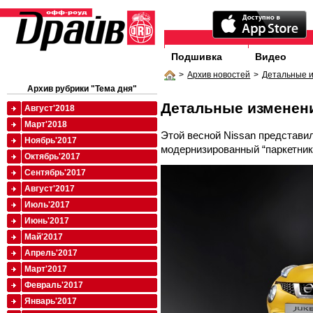
Подшивка
Видео
>
Архив новостей
>
Детальные 
Архив рубрики "Тема дня"
Детальные изменен
Август'2018
Март'2018
Этой весной Nissan представи
Ноябрь'2017
модернизированный “паркетник
Октябрь'2017
Сентябрь'2017
Август'2017
Июль'2017
Июнь'2017
Май'2017
Апрель'2017
Март'2017
Февраль'2017
Январь'2017