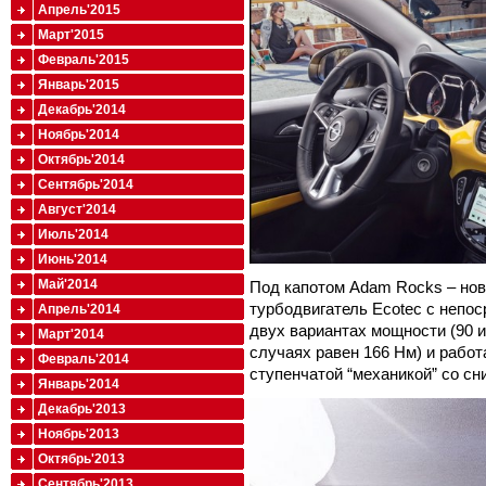
Апрель'2015
Март'2015
Февраль'2015
Январь'2015
Декабрь'2014
Ноябрь'2014
Октябрь'2014
Сентябрь'2014
Август'2014
Июль'2014
Июнь'2014
Май'2014
Под капотом Adam Rocks – но
турбодвигатель Ecotec с непо
Апрель'2014
двух вариантах мощности (90 и
Март'2014
случаях равен 166 Нм) и работ
Февраль'2014
ступенчатой “механикой” со с
Январь'2014
Декабрь'2013
Ноябрь'2013
Октябрь'2013
Сентябрь'2013