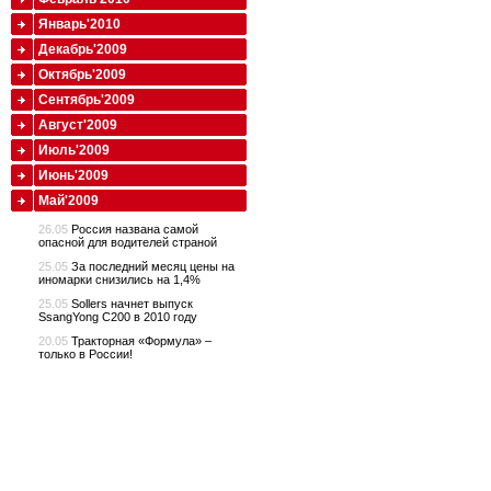
Январь'2010
Декабрь'2009
Октябрь'2009
Сентябрь'2009
Август'2009
Июль'2009
Июнь'2009
Май'2009
26.05
Россия названа самой
опасной для водителей страной
25.05
За последний месяц цены на
иномарки снизились на 1,4%
25.05
Sollers начнет выпуск
SsangYong C200 в 2010 году
20.05
Тракторная «Формула» –
только в России!