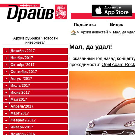
Подшивка
Видео
>
Архив новостей
>
Мал, да удал
Архив рубрики "Новости
интернета"
Мал, да удал!
Декабрь'2017
Показанный год назад концеп
Ноябрь'2017
проходимости”
Opel Adam Roc
Октябрь'2017
Сентябрь'2017
Август'2017
Июль'2017
Июнь'2017
Май'2017
Апрель'2017
Март'2017
Февраль'2017
Январь'2017
Декабрь'2016