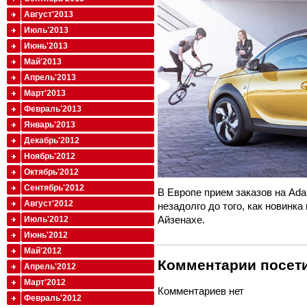
Август'2013
Июль'2013
Июнь'2013
Май'2013
Апрель'2013
Март'2013
Февраль'2013
Январь'2013
Декабрь'2012
Ноябрь'2012
Октябрь'2012
Сентябрь'2012
В Европе прием заказов на Ada
Август'2012
незадолго до того, как новинка
Айзенахе.
Июль'2012
Июнь'2012
Май'2012
Комментарии посети
Апрель'2012
Март'2012
Комментариев нет
Февраль'2012