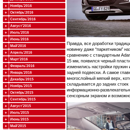
Ноябрь'2016
Октябрь'2016
Сентябрь'2016
Август'2016
Июль'2016
Июнь'2016
Правда, все доработки традиц
Май'2016
новинку даже “паркетником” на
Апрель'2016
сравнению с стандартным Adam
Март'2016
15 мм, появился черный пласт
Февраль'2016
изменились настройки пружин 
задней подвески. А самое гла
Январь'2016
многослойный мягкий верх, ко
Декабрь'2015
складывается до задних стоек в
Ноябрь'2015
информационно-развлекательна
Октябрь'2015
сенсорным экраном и возможн
Сентябрь'2015
Август'2015
Июль'2015
Июнь'2015
Май'2015