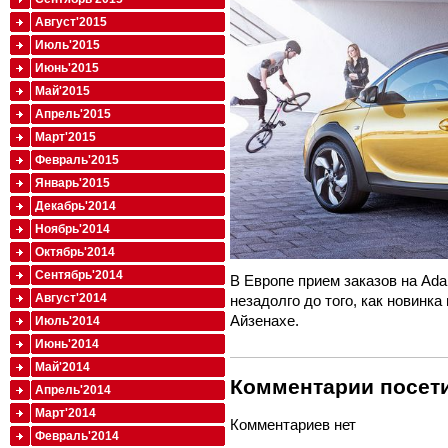
Август'2015
Июль'2015
Июнь'2015
Май'2015
Апрель'2015
Март'2015
Февраль'2015
Январь'2015
Декабрь'2014
Ноябрь'2014
Октябрь'2014
Сентябрь'2014
В Европе прием заказов на Ada
Август'2014
незадолго до того, как новинка
Айзенахе.
Июль'2014
Июнь'2014
Май'2014
Комментарии посети
Апрель'2014
Март'2014
Комментариев нет
Февраль'2014