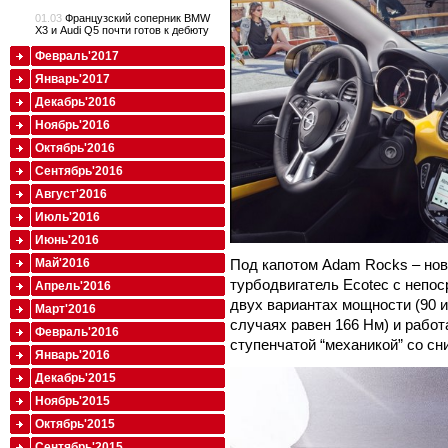
01.03
Французский соперник BMW
X3 и Audi Q5 почти готов к дебюту
Февраль'2017
Январь'2017
Декабрь'2016
Ноябрь'2016
Октябрь'2016
Сентябрь'2016
Август'2016
Июль'2016
Июнь'2016
Май'2016
Под капотом Adam Rocks – но
турбодвигатель Ecotec с непо
Апрель'2016
двух вариантах мощности (90 и
Март'2016
случаях равен 166 Нм) и работ
Февраль'2016
ступенчатой “механикой” со с
Январь'2016
Декабрь'2015
Ноябрь'2015
Октябрь'2015
Сентябрь'2015