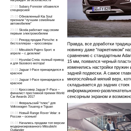
награжден за безопасность
27.03
Subaru Forester обзавелся
спецверсией
25.03
Обновленный Kia Soul
признали “лучшим семейным
автомобилем”
23.03
Skoda работает над своим
первым электромобилем
22.03
Рекорд продаж Porsche: в
Правда, все доработки традиц
бестселлерах – кроссоверы
новинку даже “паркетником” на
21.03
Mitsubishi Pajero Sport: в
апреле – с дизелем!
сравнению с стандартным Adam
16.03
Hyundai Creta: полный привод
15 мм, появился черный пласт
и для базового мотора!
изменились настройки пружин 
15.03
Jaguar I-Pace принарядился в
задней подвески. А самое гла
красное
многослойный мягкий верх, ко
14.03
Jaguar I-Pace принарядился в
красное
складывается до задних стоек в
13.03
Кроссовер Jaguar F-Pace –
информационно-развлекательна
финалист престижной премии World
сенсорным экраном и возможн
Car Awards 2017
09.03
Февральский “плюс” для
Volkswagen Touareg и Tiguan
08.03
Новый Range Rover Velar: в
России – осенью!
06.03
Начались продажи топ-версии
модернизированного Mitsubishi
Outlander