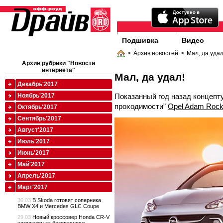
Подшивка
Видео
>
Архив новостей
>
Мал, да удал
Архив рубрики "Новости
интернета"
Мал, да удал!
Декабрь'2017
Показанный год назад концеп
Ноябрь'2017
проходимости”
Opel Adam Roc
Октябрь'2017
Сентябрь'2017
Август'2017
Июль'2017
Июнь'2017
Май'2017
Апрель'2017
Март'2017
30.03
В Skoda готовят соперника
BMW X4 и Mercedes GLC Coupe
29.03
Новый кроссовер Honda CR-V