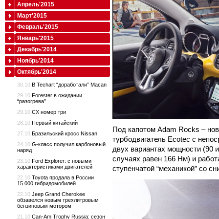
Апрель'2015
Март'2015
Февраль'2015
Январь'2015
Декабрь'2014
Ноябрь'2014
Октябрь'2014
30.10
В Techart “доработали” Macan
29.10
Forester в ожидании
“разогрева”
29.10
CX номер три
28.10
Первый китайский
Под капотом Adam Rocks – но
27.10
Бразильский кросс Nissan
турбодвигатель Ecotec с непо
24.10
G-класс получил карбоновый
двух вариантах мощности (90 и
наряд
случаях равен 166 Нм) и работ
23.10
Ford Explorer: с новыми
характеристиками двигателей
ступенчатой “механикой” со с
22.10
Toyota продала в России
15.000 гибридомобилей
22.10
Jeep Grand Cherokee
обзавелся новым трехлитровым
бензиновым мотором
21.10
Can-Am Trophy Russia: сезон