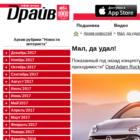
Подшивка
Видео
>
Архив новостей
>
Мал, да удал
Архив рубрики "Новости
интернета"
Мал, да удал!
Декабрь'2017
Показанный год назад концеп
Ноябрь'2017
проходимости”
Opel Adam Roc
Октябрь'2017
Сентябрь'2017
Август'2017
Июль'2017
Июнь'2017
Май'2017
Апрель'2017
Март'2017
Февраль'2017
Январь'2017
Декабрь'2016