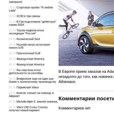
завершен!
20.10
Стартовал пробег “Я люблю
Lada”
20.10
XC90 в три смены
16.10
В Fiat подготовили “дебютную”
серию 500X
15.10
Toyota подвела итоги
экспедиции “Россия”
13.10
Космический Soul
10.10
Hyundai начал испытания
нового ix35
09.10
Проселочный Golf
08.10
Французская America
08.10
Французская America
07.10
Kia озвучила итоги
В Европе прием заказов на Ada
деятельности за сентябрь
незадолго до того, как новинка
06.10
Bridgestone еще на один шаг
Айзенахе.
ближе к экологичному производству
03.10
Парижская Vitara
03.10
Amarok спешит на помощь в
Африке!
Комментарии посети
02.10
Michelin Alpin 5: зимняя новинка
01.10
Volvo V40 Cross Country
Комментариев нет
получил новый вариант