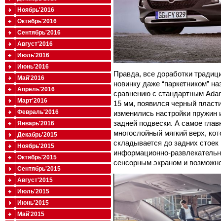
Ноябрь'2016
Октябрь'2016
Сентябрь'2016
Август'2016
Июль'2016
Июнь'2016
Правда, все доработки традиц
Май'2016
новинку даже “паркетником” на
Апрель'2016
сравнению с стандартным Adam
Март'2016
15 мм, появился черный пласт
Февраль'2016
изменились настройки пружин 
задней подвески. А самое гла
Январь'2016
многослойный мягкий верх, ко
Декабрь'2015
складывается до задних стоек в
Ноябрь'2015
информационно-развлекательна
Октябрь'2015
сенсорным экраном и возможн
Сентябрь'2015
Август'2015
Июль'2015
Июнь'2015
Май'2015