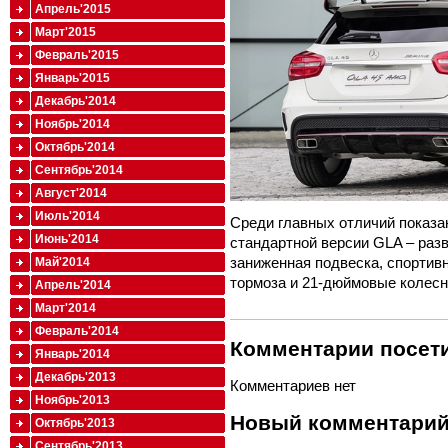
Апрель'2015
Март'2015
Февраль'2015
Январь'2015
Декабрь'2014
Ноябрь'2014
Октябрь'2014
Сентябрь'2014
Август'2014
Июль'2014
Среди главных отличий показа
Июнь'2014
стандартной версии GLA – раз
заниженная подвеска, спортив
Май'2014
тормоза и 21-дюймовые колесн
Апрель'2014
Март'2014
Февраль'2014
Комментарии посети
Январь'2014
Декабрь'2013
Комментариев нет
Ноябрь'2013
Новый комментари
Октябрь'2013
Сентябрь'2013