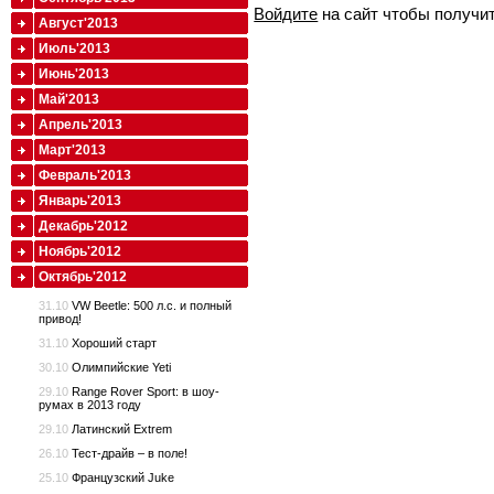
Войдите
на сайт чтобы получи
Август'2013
Июль'2013
Июнь'2013
Май'2013
Апрель'2013
Март'2013
Февраль'2013
Январь'2013
Декабрь'2012
Ноябрь'2012
Октябрь'2012
31.10
VW Beetle: 500 л.с. и полный
привод!
31.10
Хороший старт
30.10
Олимпийские Yeti
29.10
Range Rover Sport: в шоу-
румах в 2013 году
29.10
Латинский Extrem
26.10
Тест-драйв – в поле!
25.10
Французский Juke