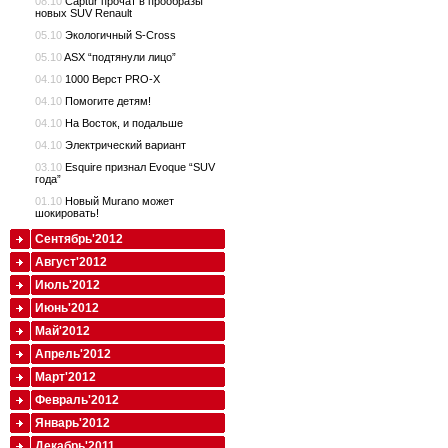
08.10
Captur прочат в прообразы
новых SUV Renault
05.10
Экологичный S-Cross
05.10
ASX “подтянули лицо”
04.10
1000 Верст PRO-X
04.10
Помогите детям!
04.10
На Восток, и подальше
04.10
Электрический вариант
03.10
Esquire признал Evoque “SUV
года”
01.10
Новый Murano может
шокировать!
Сентябрь'2012
Август'2012
Июль'2012
Июнь'2012
Май'2012
Апрель'2012
Март'2012
Февраль'2012
Январь'2012
Декабрь'2011