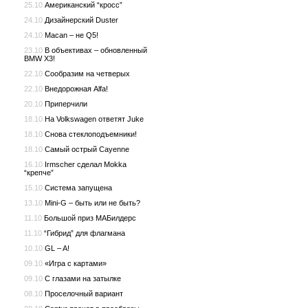
25.10
Американский “кросс”
24.10
Дизайнерский Duster
24.10
Macan – не Q5!
23.10
В объективах – обновленный
BMW X3!
22.10
Сообразим на четверых
22.10
Внедорожная Alfa!
20.10
Приперчили
18.10
На Volkswagen ответят Juke
18.10
Снова стеклоподъемники!
18.10
Самый острый Cayenne
16.10
Irmscher сделал Mokka
“крепче”
15.10
Система запущена
13.10
Mini-G – быть или не быть?
11.10
Большой приз МАБилдерс
11.10
“Гибрид” для флагмана
10.10
GL – A!
09.10
«Игра с картами»
09.10
С глазами на затылке
08.10
Проселочный вариант