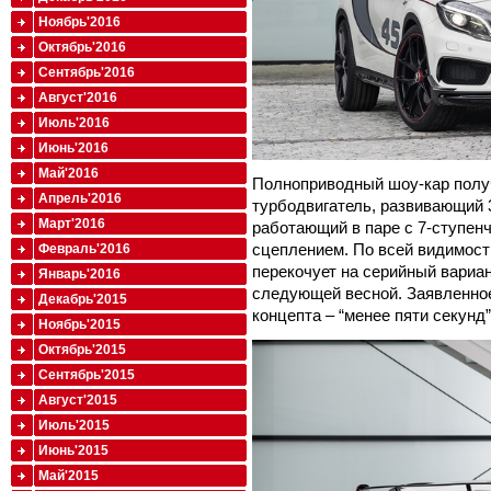
Ноябрь'2016
Октябрь'2016
Сентябрь'2016
Август'2016
Июль'2016
Июнь'2016
Май'2016
Полноприводный шоу-кар полу
Апрель'2016
турбодвигатель, развивающий 3
Март'2016
работающий в паре с 7-ступенч
сцеплением. По всей видимости
Февраль'2016
перекочует на серийный вариан
Январь'2016
следующей весной. Заявленное 
Декабрь'2015
концепта – “менее пяти секунд”
Ноябрь'2015
Октябрь'2015
Сентябрь'2015
Август'2015
Июль'2015
Июнь'2015
Май'2015