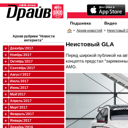
Подшивка
Видео
>
Архив новостей
>
Неистовый 
Архив рубрики "Новости
интернета"
Неистовый GLA
Декабрь'2017
Перед широкой публикой на ав
Ноябрь'2017
концепта предстал “заряженный
Октябрь'2017
AMG.
Сентябрь'2017
Август'2017
Июль'2017
Июнь'2017
Май'2017
Апрель'2017
Март'2017
Февраль'2017
Январь'2017
Декабрь'2016