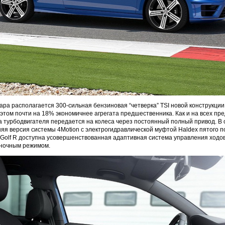
ара располагается 300-сильная бензиновая “четверка” TSI новой конструкции,
 этом почти на 18% экономичнее агрегата предшественника. Как и на всех пре
а турбодвигателя передается на колеса через постоянный полный привод. В 
дняя версия системы 4Motion с электрогидравлической муфтой Haldex пятого п
 Golf R доступна усовершенствованная адаптивная система управления ходов
ночным режимом.