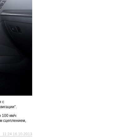
я с
вигации”.
 100 км/ч
ым сцеплением,
11:24 16.10.2013