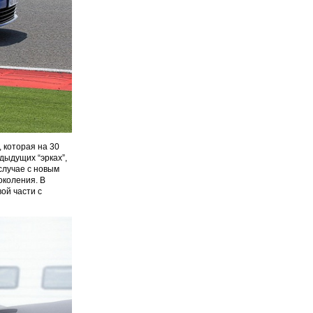
 которая на 30
дыдущих “эрках”,
случае с новым
околения. В
ой части с