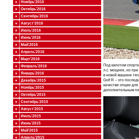
Ноябрь'2016
Октябрь'2016
Сентябрь'2016
Август'2016
Июль'2016
Июнь'2016
Май'2016
Апрель'2016
Март'2016
Под капотом спортк
Февраль'2016
л.с. мощнее, но при
Январь'2016
в новой машине тяг
Golf R – это после
Декабрь'2015
качестве опции для
Ноябрь'2015
дополнительным го
Октябрь'2015
Сентябрь'2015
Август'2015
Июль'2015
Июнь'2015
Май'2015
Апрель'2015