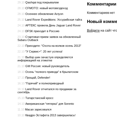
29.10
Qashqai под покрывалом
Комментарии 
28.10
CFMOTO: новый мотовездеход
Комментариев нет
28.10
Осеннее обновление Actyon
25.10
Land Rover Expeditions: Уссурийская тайга
Новый комме
24.10
АРТЕКС провела День Jaguar Land Rover
Войдите
на сайт чт
24.10
DFSK приходит в Россию
23.10
Стартовал прием заявок на обновленный
Subaru Outback
22.10
Приходите: “Охота на волков осень 2013”
22.10
“У Сервис+”: 20 лет успеха!
21.10
Выбор шин зачастую определяется
информацией на этикетке
21.10
GM Россия: новый руководитель
18.10
Осень “полного привода” в Крылатском
17.10
Прощай, Defender!
16.10
“Горячий” и полноприводный
16.10
Land Rover отчитался по продажам за
сентябрь
15.10
Татарстанский кросс
14.10
Американская “пятерка” для Sorento
11.10
Macan зарисовался
10.10
Квадро-Эстафета 2013 завершилась!