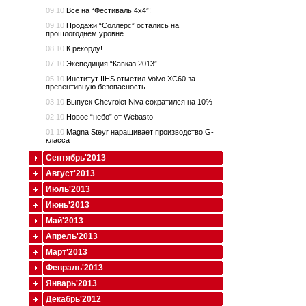
09.10
Все на “Фестиваль 4x4”!
09.10
Продажи “Соллерс” остались на
прошлогоднем уровне
08.10
К рекорду!
07.10
Экспедиция “Кавказ 2013”
05.10
Институт IIHS отметил Volvo XC60 за
превентивную безопасность
03.10
Выпуск Chevrolet Niva сократился на 10%
02.10
Новое “небо” от Webasto
01.10
Magna Steyr наращивает производство G-
класса
Сентябрь'2013
Август'2013
Июль'2013
Июнь'2013
Май'2013
Апрель'2013
Март'2013
Февраль'2013
Январь'2013
Декабрь'2012