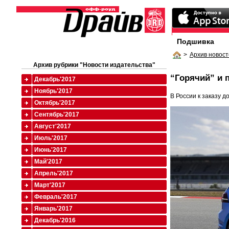
Подшивка
>
Архив новост
Архив рубрики "Новости издательства"
“Горячий” и
Декабрь'2017
Ноябрь'2017
В России к заказу д
Октябрь'2017
Сентябрь'2017
Август'2017
Июль'2017
Июнь'2017
Май'2017
Апрель'2017
Март'2017
Февраль'2017
Январь'2017
Декабрь'2016