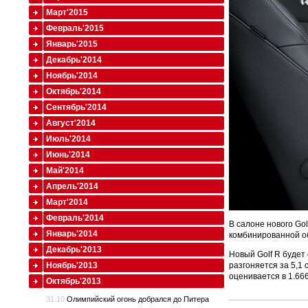
Март'2015
Февраль'2015
Январь'2015
Декабрь'2014
Ноябрь'2014
Октябрь'2014
Сентябрь'2014
Август'2014
Июль'2014
Июнь'2014
Май'2014
Апрель'2014
Март'2014
Февраль'2014
В салоне нового Go
Январь'2014
комбинированной об
Декабрь'2013
Новый Golf R будет 
разгоняется за 5,1
Ноябрь'2013
оценивается в 1.66
Октябрь'2013
31.10
Олимпийский огонь добрался до Питера