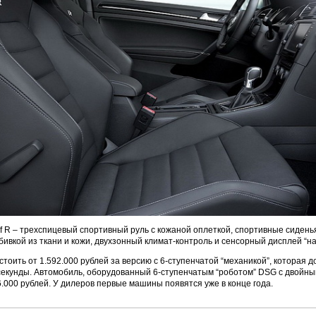
lf R – трехспицевый спортивный руль с кожаной оплеткой, спортивные сидень
ивкой из ткани и кожи, двухзонный климат-контроль и сенсорный дисплей “на
стоить от 1.592.000 рублей за версию с 6-ступенчатой “механикой”, которая до
 секунды. Автомобиль, оборудованный 6-ступенчатым “роботом” DSG с двойн
6.000 рублей. У дилеров первые машины появятся уже в конце года.