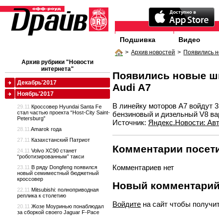
Подшивка
Видео
>
Архив новостей
>
Появились н
Архив рубрики "Новости
интернета"
Появились новые ш
Декабрь'2017
Audi A7
Ноябрь'2017
В линейку моторов A7 войдут 3
29.11
Кроссовер Hyundai Santa Fe
стал частью проекта “Host-City Saint-
бензиновый и дизельный V8 ва
Petersburg”
Источник:
Яндекс.Новости: Ав
28.11
Amarok года
27.11
Казахстанский Патриот
Комментарии посети
24.11
Volvo XC90 станет
“роботизированным” такси
Комментариев нет
23.11
В ряду Dongfeng появился
новый семиместный бюджетный
кроссовер
Новый комментари
22.11
Mitsubishi: полноприводная
реплика к столетию
Войдите
на сайт чтобы получи
20.11
Жозе Моуринью понаблюдал
за сборкой своего Jaguar F-Pace