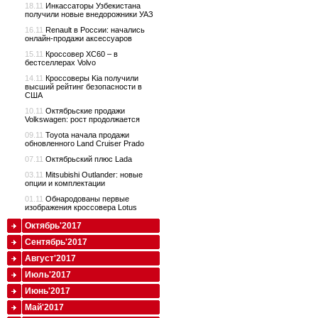
18.11
Инкассаторы Узбекистана
получили новые внедорожники УАЗ
16.11
Renault в России: начались
онлайн-продажи аксессуаров
15.11
Кроссовер XC60 – в
бестселлерах Volvo
14.11
Кроссоверы Kia получили
высший рейтинг безопасности в
США
10.11
Октябрьские продажи
Volkswagen: рост продолжается
09.11
Toyota начала продажи
обновленного Land Cruiser Prado
07.11
Октябрьский плюс Lada
03.11
Mitsubishi Outlander: новые
опции и комплектации
01.11
Обнародованы первые
изображения кроссовера Lotus
Октябрь'2017
Сентябрь'2017
Август'2017
Июль'2017
Июнь'2017
Май'2017