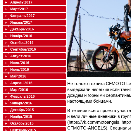
Апрель'2017
Март'2017
Февраль'2017
Январь'2017
Декабрь'2016
Ноябрь'2016
Октябрь'2016
Сентябрь'2016
Август'2016
Июль'2016
Июнь'2016
Май'2016
Не только техника CFMOTO Lea
Апрель'2016
выдержали нелегкие испытания
Март'2016
дождем и горными серпантинам
Февраль'2016
настоящими бойцами.
Январь'2016
В течение всего проекта учас
Декабрь'2015
и вели личные дневники в груп
Ноябрь'2015
(
https://vk.com/motoangels
,
http
Октябрь'2015
CFMOTO-ANGELS
). Специаль
Сентябрь'2015