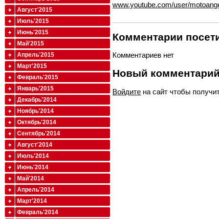
www.youtube.com/user/motoang
Август'2015
Июль'2015
Июнь'2015
Комментарии посети
Май'2015
Комментариев нет
Апрель'2015
Март'2015
Новый комментари
Февраль'2015
Январь'2015
Войдите
на сайт чтобы получи
Декабрь'2014
Ноябрь'2014
Октябрь'2014
Сентябрь'2014
Август'2014
Июль'2014
Июнь'2014
Май'2014
Апрель'2014
Март'2014
Февраль'2014