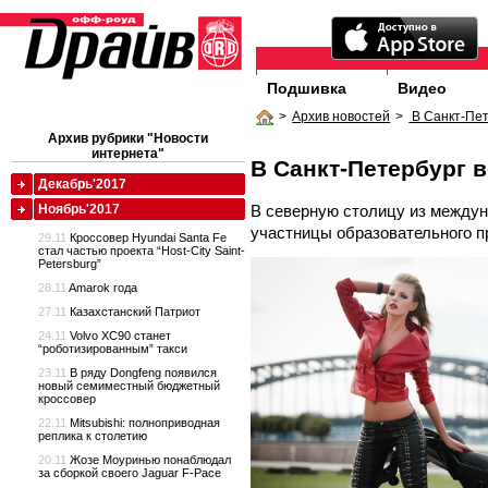
Подшивка
Видео
>
Архив новостей
>
В Санкт-Пет
Архив рубрики "Новости
интернета"
В Санкт-Петербург 
Декабрь'2017
В северную столицу из между
Ноябрь'2017
участницы образовательного п
29.11
Кроссовер Hyundai Santa Fe
стал частью проекта “Host-City Saint-
Petersburg”
28.11
Amarok года
27.11
Казахстанский Патриот
24.11
Volvo XC90 станет
“роботизированным” такси
23.11
В ряду Dongfeng появился
новый семиместный бюджетный
кроссовер
22.11
Mitsubishi: полноприводная
реплика к столетию
20.11
Жозе Моуринью понаблюдал
за сборкой своего Jaguar F-Pace