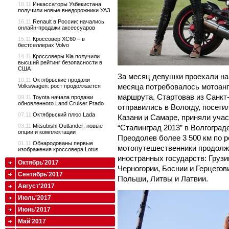
18.11
Инкассаторы Узбекистана
получили новые внедорожники УАЗ
16.11
Renault в России: начались
онлайн-продажи аксессуаров
15.11
Кроссовер XC60 – в
бестселлерах Volvo
14.11
Кроссоверы Kia получили
высший рейтинг безопасности в
США
За месяц девушки проехали на
10.11
Октябрьские продажи
месяца потребовалось мотоанг
Volkswagen: рост продолжается
маршрута. Стартовав из Санкт-
09.11
Toyota начала продажи
обновленного Land Cruiser Prado
отправились в Вологду, посети
07.11
Октябрьский плюс Lada
Казани и Самаре, приняли уча
03.11
Mitsubishi Outlander: новые
“Сталинград 2013” в Волгограде
опции и комплектации
Преодолев более 3 500 км по 
01.11
Обнародованы первые
мотопутешественники продолжи
изображения кроссовера Lotus
иностранных государств: Грузи
Октябрь'2017
Черногории, Боснии и Герцегов
Сентябрь'2017
Польши, Литвы и Латвии.
Август'2017
Июль'2017
Июнь'2017
Май'2017