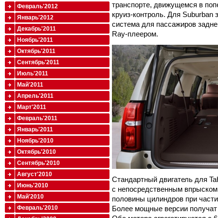
транспорте, движущемся в поп
Февраль'2012
круиз-контроль. Для Suburban 
Январь'2012
система для пассажиров задне
Декабрь'2011
Ray-плеером.
Ноябрь'2011
Октябрь'2011
Сентябрь'2011
Июль'2011
Май'2011
Апрель'2011
Март'2011
Февраль'2011
Январь'2011
Ноябрь'2010
Октябрь'2010
Сентябрь'2010
Август'2010
Стандартный двигатель для Tah
Июнь'2010
с непосредственным впрыском 
Май'2010
половины цилиндров при части
Февраль'2010
Более мощные версии получат 