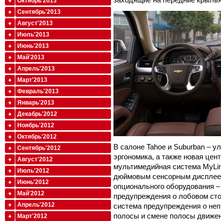
Октябрь'2013
Сентябрь'2013
Август'2013
Июль'2013
Июнь'2013
Май'2013
Апрель'2013
Март'2013
Февраль'2013
Январь'2013
Декабрь'2012
Ноябрь'2012
Октябрь'2012
В салоне Tahoe и Suburban – 
Сентябрь'2012
эргономика, а также новая цен
Август'2012
мультимедийная система MyLink
Июль'2012
дюймовым сенсорным дисплеем
Июнь'2012
опционального оборудования 
Май'2012
предупреждения о лобовом сто
Апрель'2012
система предупреждения о не
полосы и смене полосы движен
Март'2012