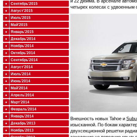
и 22 дюйма. В арсенале автом
Сентябрь'2015
четырех колесах с удвоенным 
Август'2015
Июль'2015
Май'2015
Январь'2015
Декабрь'2014
Ноябрь'2014
Октябрь'2014
Сентябрь'2014
Август'2014
Июль'2014
Июнь'2014
Май'2014
Апрель'2014
Март'2014
Февраль'2014
Январь'2014
Внешность новых Tahoe и
Subu
Декабрь'2013
изысканной. По бокам характе
двухсекционной решетки ради
Ноябрь'2013
заходящие на передние крылья