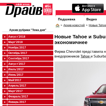
Подшивка
Видео
>
Архив новостей
>
Новые Tahoe
Архив рубрики "Тема дня"
Новые Tahoe и Subur
Август'2018
экономичнее
Март'2018
Ноябрь'2017
Фирма Chevrolet представила 
Октябрь'2017
внедорожников
Tahoe
и Suburba
Сентябрь'2017
Август'2017
Июль'2017
Июнь'2017
Май'2017
Апрель'2017
Март'2017
Февраль'2017
Январь'2017