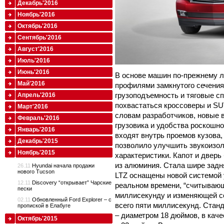
Декабрь'2016
Ноябрь'2016
Октябрь'2016
Сентябрь'2016
Август'2016
Июль'2016
Июнь'2016
В основе машин по-прежнему л
Май'2016
профилями замкнутого сечения
грузоподъемность и тяговые сп
Апрель'2016
похвастаться кроссоверы и SU
Март'2016
словам разработчиков, новые 
Февраль'2016
грузовика и удобства роскошно
Январь'2016
входят внутрь проемов кузова,
Декабрь'2015
позволило улучшить звукоизо
Ноябрь'2015
характеристики. Капот и дверь
из алюминия. Стала шире задн
26.11
Hyundai начала продажи
нового Tucson
LTZ оснащены новой системой 
12.11
Discovery “открывает” Чарские
реальном времени, “считываю
пески
миллисекунду и изменяющей со
02.11
Обновленный Ford Explorer – с
всего пяти миллисекунд. Станд
пропиской в Елабуге
– диаметром 18 дюймов, в кач
Октябрь'2015