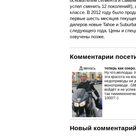
основателем сегмента и самым
успел сменить 12 поколений!),
классе. В 2012 году было прод
первые шесть месяцев текущег
дилеров новые Tahoe и Suburba
следующего года. Цены и спец
озвучены позже.
Комментарии посети
михась
теперь как озеро..
Ну что,молодцы. 
эта красота на ко
недоприводы не д
моноприводе. .GM
войдёт и не успев
так тииииихонечк
1000?:-)
Новый комментари