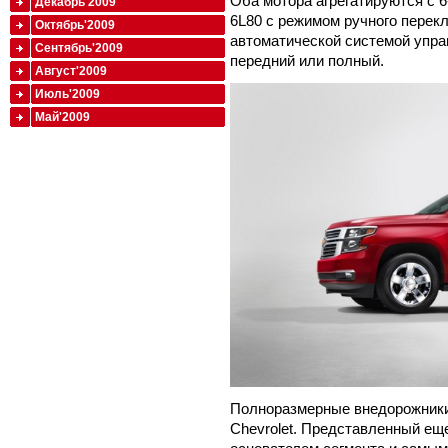
Оба мотора агрегатируются с 6
Декабрь'2009
6L80 с режимом ручного перек
Октябрь'2009
автоматической системой упра
Сентябрь'2009
передний или полный.
Август'2009
Июль'2009
Май'2009
Полноразмерные внедорожники
Chevrolet. Представленный еще