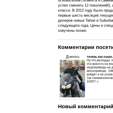
основателем сегмента и самым
успел сменить 12 поколений!),
классе. В 2012 году было прод
первые шесть месяцев текущег
дилеров новые Tahoe и Suburba
следующего года. Цены и спец
озвучены позже.
Комментарии посети
михась
теперь как озеро..
Ну что,молодцы. 
эта красота на ко
недоприводы не д
моноприводе. .GM
войдёт и не успев
так тииииихонечк
1000?:-)
Новый комментари