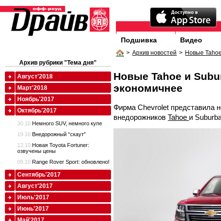
Подшивка
Видео
>
Архив новостей
>
Новые Tahoe
Архив рубрики "Тема дня"
Новые Tahoe и Subur
Август'2018
экономичнее
Март'2018
Ноябрь'2017
Фирма Chevrolet представила 
Октябрь'2017
внедорожников
Tahoe
и Suburba
30.10
Немного SUV, немного купе
19.10
Внедорожный “скаут”
12.10
Новая Toyota Fortuner:
озвучены цены
09.10
Range Rover Sport: обновлено!
Сентябрь'2017
Август'2017
Июль'2017
Июнь'2017
Май'2017