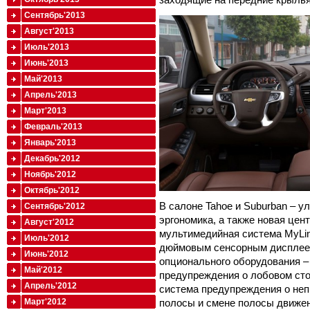
Сентябрь'2013
Август'2013
Июль'2013
Июнь'2013
Май'2013
Апрель'2013
Март'2013
Февраль'2013
Январь'2013
Декабрь'2012
Ноябрь'2012
Октябрь'2012
В салоне Tahoe и Suburban – 
Сентябрь'2012
эргономика, а также новая цен
Август'2012
мультимедийная система MyLink
Июль'2012
дюймовым сенсорным дисплеем
Июнь'2012
опционального оборудования 
Май'2012
предупреждения о лобовом сто
Апрель'2012
система предупреждения о не
Март'2012
полосы и смене полосы движен