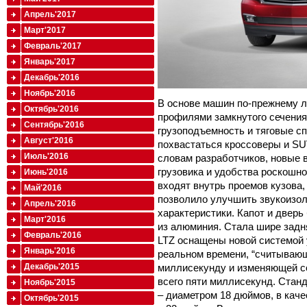
Апрель'2017
Март'2017
Февраль'2017
Январь'2017
Декабрь'2016
Ноябрь'2016
В основе машин по-прежнему л
Октябрь'2016
профилями замкнутого сечения
Сентябрь'2016
грузоподъемность и тяговые сп
Август'2016
похвастаться кроссоверы и SU
Июль'2016
словам разработчиков, новые 
грузовика и удобства роскошно
Июнь'2016
входят внутрь проемов кузова,
Май'2016
позволило улучшить звукоизо
Апрель'2016
характеристики. Капот и дверь
Март'2016
из алюминия. Стала шире задн
Февраль'2016
LTZ оснащены новой системой 
Январь'2016
реальном времени, “считываю
Декабрь'2015
миллисекунду и изменяющей со
всего пяти миллисекунд. Станд
Ноябрь'2015
– диаметром 18 дюймов, в кач
Октябрь'2015