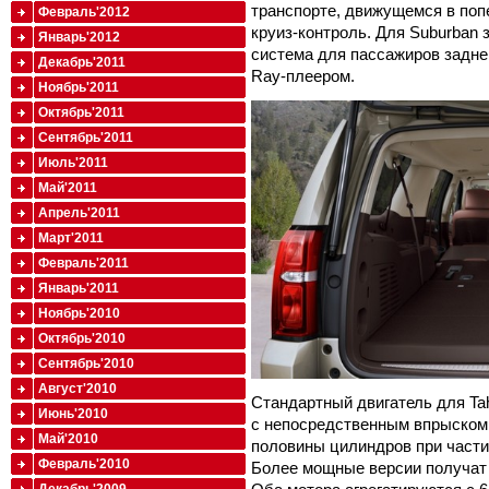
транспорте, движущемся в поп
Февраль'2012
круиз-контроль. Для Suburban 
Январь'2012
система для пассажиров задне
Декабрь'2011
Ray-плеером.
Ноябрь'2011
Октябрь'2011
Сентябрь'2011
Июль'2011
Май'2011
Апрель'2011
Март'2011
Февраль'2011
Январь'2011
Ноябрь'2010
Октябрь'2010
Сентябрь'2010
Август'2010
Стандартный двигатель для Tah
Июнь'2010
с непосредственным впрыском 
Май'2010
половины цилиндров при части
Февраль'2010
Более мощные версии получат 