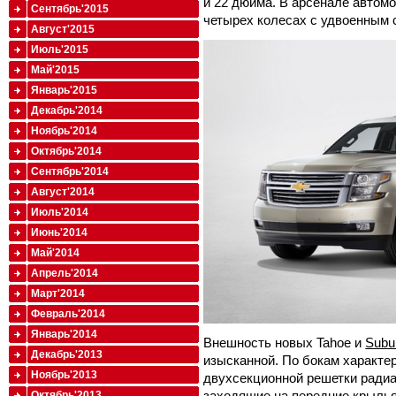
и 22 дюйма. В арсенале автом
Сентябрь'2015
четырех колесах с удвоенным 
Август'2015
Июль'2015
Май'2015
Январь'2015
Декабрь'2014
Ноябрь'2014
Октябрь'2014
Сентябрь'2014
Август'2014
Июль'2014
Июнь'2014
Май'2014
Апрель'2014
Март'2014
Февраль'2014
Январь'2014
Внешность новых Tahoe и
Subu
Декабрь'2013
изысканной. По бокам характе
Ноябрь'2013
двухсекционной решетки ради
заходящие на передние крылья
Октябрь'2013