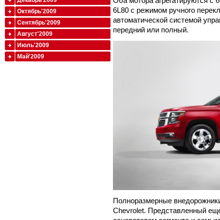
Оба мотора агрегатируются с 6
Декабрь'2009
6L80 с режимом ручного перек
Октябрь'2009
автоматической системой упра
Сентябрь'2009
передний или полный.
Август'2009
Июль'2009
Май'2009
Полноразмерные внедорожники
Chevrolet. Представленный еще