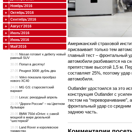
Ноябрь'2016
Октябрь'2016
Сентябрь'2016
Август'2016
Июль'2016
Июнь'2016
Американский страховой инстит
Май'2016
присваивает только тем авто
31.05
Nissan готовит к дебюту новый
главный тест – фронтальный у
рамный SUV
автомобили разбиваются на ск
30.05
Попал в десятку!
препятствие высотой 1,5 м. Пе
27.05
Peugeot 3008: дубль два
составляет 25%, поэтому удар
26.05
Volvo показала прообраз
автомобиля.
нового XC40
24.05
MG GS: старосветский
Outlander удостоился за это и
вариант
конструкция Outlander с усил
22.05
Lexus: рекордный апрель
тестом на “переворачивание”,
21.05
“Дороги России” – на Цветном
фронтальный удар со средним 
бульваре
заднюю часть.
20.05
BMW 750d xDrive: с самой
мощной в мире дизельной
“шестеркой”
18.05
Land Rover и королевское
Комментарии посети
торжество