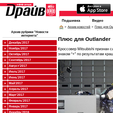
Подшивка
Видео
>
Архив новостей
>
Плюс для Ou
Архив рубрики "Новости
интернета"
Плюс для Outlander
Декабрь'2017
Кроссовер Mitsubishi признан
Ноябрь'2017
знаком “+” по результатам краш
Октябрь'2017
Сентябрь'2017
Август'2017
Июль'2017
Июнь'2017
Май'2017
Апрель'2017
Март'2017
Февраль'2017
Январь'2017
Декабрь'2016