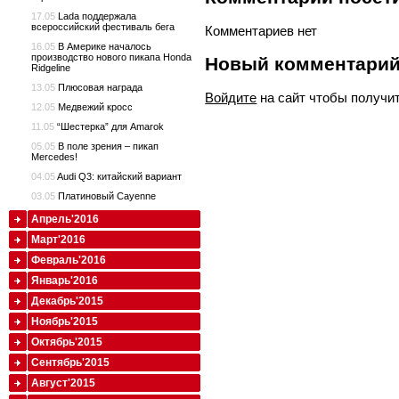
17.05
Lada поддержала
всероссийский фестиваль бега
Комментариев нет
16.05
В Америке началось
производство нового пикапа Honda
Новый комментари
Ridgeline
13.05
Плюсовая награда
Войдите
на сайт чтобы получи
12.05
Медвежий кросс
11.05
“Шестерка” для Amarok
05.05
В поле зрения – пикап
Mercedes!
04.05
Audi Q3: китайский вариант
03.05
Платиновый Cayenne
Апрель'2016
Март'2016
Февраль'2016
Январь'2016
Декабрь'2015
Ноябрь'2015
Октябрь'2015
Сентябрь'2015
Август'2015