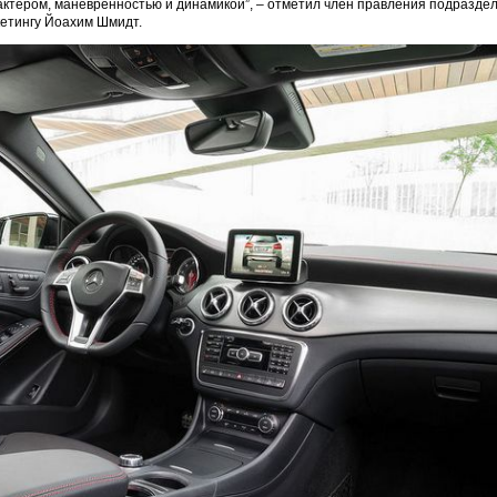
ктером, маневренностью и динамикой”, – отметил член правления подразде
етингу Йоахим Шмидт.