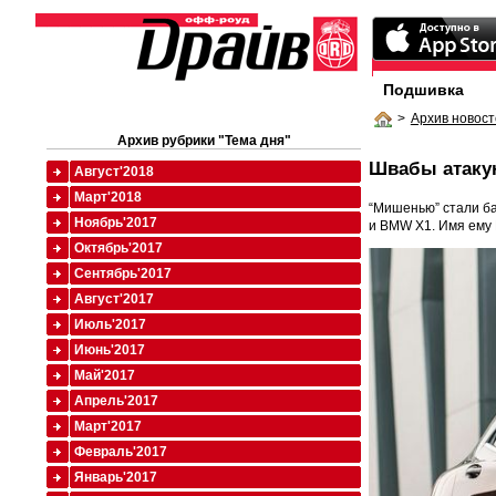
Подшивка
>
Архив новост
Архив рубрики "Тема дня"
Швабы атаку
Август'2018
Март'2018
“Мишенью” стали ба
Ноябрь'2017
и BMW X1. Имя ему 
Октябрь'2017
Сентябрь'2017
Август'2017
Июль'2017
Июнь'2017
Май'2017
Апрель'2017
Март'2017
Февраль'2017
Январь'2017