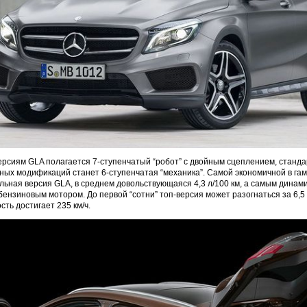
сиям GLA полагается 7-ступенчатый “робот” с двойным сцеплением, станда
ых модификаций станет 6-ступенчатая “механика”. Самой экономичной в гам
льная версия GLA, в среднем довольствующаяся 4,3 л/100 км, а самым динам
бензиновым мотором. До первой “сотни” топ-версия может разогнаться за 6,5 
ть достигает 235 км/ч.