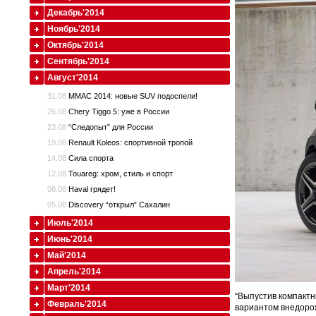
Декабрь'2014
Ноябрь'2014
Октябрь'2014
Сентябрь'2014
Август'2014
31.08
ММАС 2014: новые SUV подоспели!
26.08
Chery Tiggo 5: уже в России
23.08
“Следопыт” для России
19.08
Renault Koleos: спортивной тропой
14.08
Сила спорта
12.08
Touareg: хром, стиль и спорт
08.08
Haval грядет!
05.08
Discovery “открыл” Сахалин
Июль'2014
Июнь'2014
Май'2014
Апрель'2014
Март'2014
“Выпустив компакт
Февраль'2014
вариантом внедорож