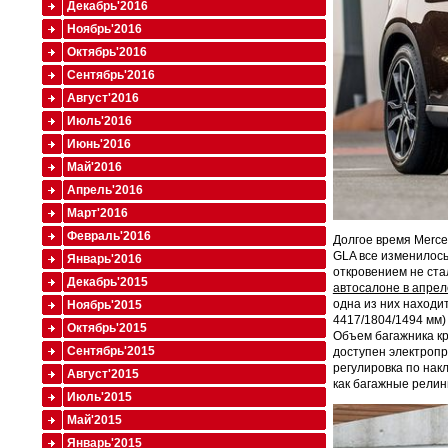
Декабрь'2016
Ноябрь'2016
Октябрь'2016
Сентябрь'2016
Август'2016
Июль'2016
Июнь'2016
Май'2016
Апрель'2016
Март'2016
Февраль'2016
Долгое время Merce
GLA все изменилось
Январь'2016
откровением не ста
Декабрь'2015
автосалоне в апрел
одна из них находит
Ноябрь'2015
4417/1804/1494 мм)
Октябрь'2015
Объем багажника кр
Сентябрь'2015
доступен электропр
регулировка по нак
Август'2015
как багажные релин
Июль'2015
Май'2015
Январь'2015