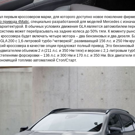
л первым кроссовером марки, для которого доступно новое поколение фирм
о привода 4Matic
, специально разработанной для моделей Mercedes с изнач
архитектурой. В обычных условиях движения GLA является автомобилем пе
 система может перебрасывать на задние колеса до 50% тяги. К моменту рын
 кроссовера будет включать четыре мотора – два бензиновых и два дизеля. 
LA 200 с 1,6-литровой турбо-“четверкой”, развивающей 156 л.с. и 250 Нм кр
рсий кроссовера в качестве опции предложат полный привод. Это бензиновый
вигателем объемом 2 л (211 л.с. и 350 Нм тяги) и версии с 2,1-литровым ту
тепенями форсировки – 136 л.с. и 300 Нм и 170 л.с. и 350 Нм. Все двигатели
ономящей топливо автоматикой Стоп/Старт.