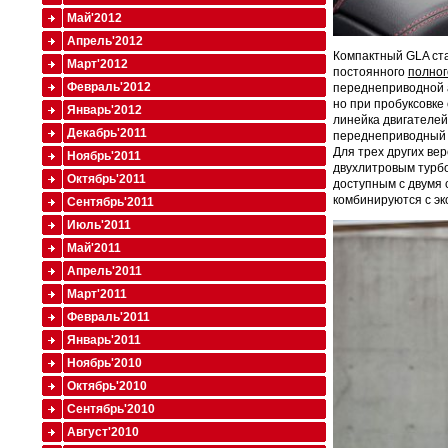
Май'2012
Апрель'2012
Компактный GLA ста
Март'2012
постоянного
полног
Февраль'2012
переднеприводной 
но при пробуксовке
Январь'2012
линейка двигателей
Декабрь'2011
переднеприводный G
Для трех других ве
Ноябрь'2011
двухлитровым турбод
Октябрь'2011
доступным с двумя с
комбинируются с эк
Сентябрь'2011
Июль'2011
Май'2011
Апрель'2011
Март'2011
Февраль'2011
Январь'2011
Ноябрь'2010
Октябрь'2010
Сентябрь'2010
Август'2010