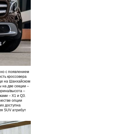
 но с появлением
ость кроссовера
ще на Шанхайском
 на две секции –
ирина/высота –
ами – X1 и Q3.
честве опции
них доступна
для SUV атрибут