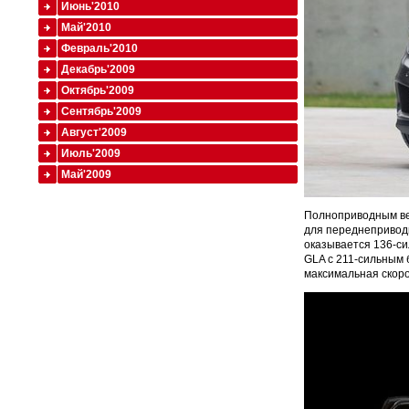
Июнь'2010
Май'2010
Февраль'2010
Декабрь'2009
Октябрь'2009
Сентябрь'2009
Август'2009
Июль'2009
Май'2009
Полноприводным вер
для переднеприводн
оказывается 136-си
GLA с 211-сильным 
максимальная скорос