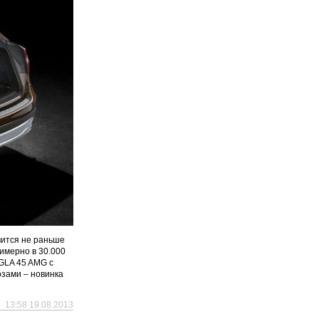
вится не раньше
имерно в 30.000
GLA 45 AMG с
озами – новинка
13:58 19.08.2013