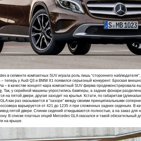
des в сегменте компактных SUV играла роль лишь “стороннего наблюдателя”,
 – теперь у Audi Q3 и BMW X1 появился серьезный конкурент. Броская внешн
ла – в качестве концепт-кара компактный SUV фирма продемонстрировала е
е
. Так, у серийной машины упростились бамперы, а задние фонари разделены
ся на пятой двери, другая заходит на крылья. Кстати, по габаритам (длина/ш
 GLA как раз оказывается в “зазоре” между своими принципиальными соперник
оссовера варьируется от 421 до 1235 л при сложенных задних сиденьях. В ка
ивод пятой двери. Спинки сидений откидываются полностью, а на заказ для 
лону. В списке платных опций Mercedes GLA оказался и такой обязательный 
ги на крыше.