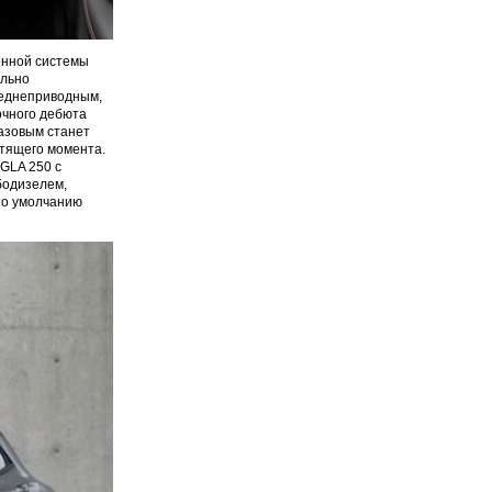
енной системы
ально
реднеприводным,
очного дебюта
Базовым станет
утящего момента.
 GLA 250 с
рбодизелем,
 по умолчанию