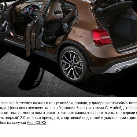
россовер Mercedes начнет в конце ноября, правда, у дилеров автомобиль поя
ода. Цены пока неизвестны, но в Германии базовая версия GLA обойдется пр
ринге тем временем наматывают тестовые километры прототипы топ-версии 
“четверкой” 2.0, полным приводом, спортивной подвеской и усиленными торм
бов на могучий
Audi Q3 RS
.