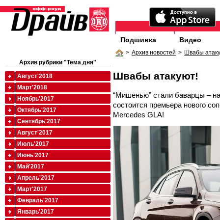
Подшивка
Видео
>
Архив новостей
>
Швабы атаку
Архив рубрики "Тема дня"
Швабы атакуют!
Август'2018
Март'2018
“Мишенью” стали баварцы – на
Ноябрь'2017
состоится премьера нового со
Октябрь'2017
Mercedes GLA!
Сентябрь'2017
Август'2017
Июль'2017
Июнь'2017
Май'2017
Апрель'2017
Март'2017
Февраль'2017
Январь'2017