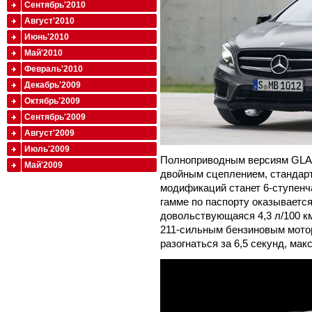
Сентябрь'2010
Август'2010
Июнь'2010
Май'2010
Февраль'2010
Декабрь'2009
Октябрь'2009
Сентябрь'2009
Август'2009
Июль'2009
Полноприводным версиям GLA п
Май'2009
двойным сцеплением, стандар
модификаций станет 6-ступенч
гамме по паспорту оказываетс
довольствующаяся 4,3 л/100 к
211-сильным бензиновым мотор
разогнаться за 6,5 секунд, мак