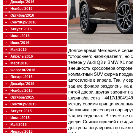
Декабрь'2016
Ноябрь'2016
Октябрь'2016
Сентябрь'2016
Август'2016
Июль'2016
Июнь'2016
Май'2016
Долгое время Mercedes в сегм
“стороннего наблюдателя”, но 
Апрель'2016
теперь у Audi Q3 и BMW X1 по
Март'2016
внешность кроссовера откровен
Февраль'2016
компактный SUV фирма проде
Январь'2016
автосалоне в апреле
. Так, у 
Декабрь'2015
задние фонари разделены на дв
Ноябрь'2015
пятой двери, другая заходит на
ширина/высота – 4417/1804/149
Октябрь'2015
между своими принципиальным
Сентябрь'2015
багажника кроссовера варьируе
Август'2015
задних сиденьях. В качестве о
Июль'2015
двери. Спинки сидений откидыв
Май'2015
доступна регулировка по накло
Январь'2015