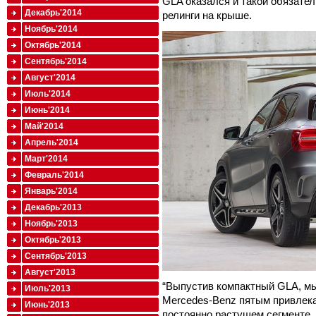
GLA оказался и такой обязате
Декабрь'2014
релинги на крыше.
Ноябрь'2014
Октябрь'2014
Сентябрь'2014
Август'2014
Июль'2014
Июнь'2014
Май'2014
Апрель'2014
Март'2014
Февраль'2014
Январь'2014
Декабрь'2013
Ноябрь'2013
Октябрь'2013
Сентябрь'2013
Август'2013
“Выпустив компактный GLA, м
Июль'2013
Mercedes-Benz пятым привлек
Июнь'2013
постоянно растущем сегменте. 