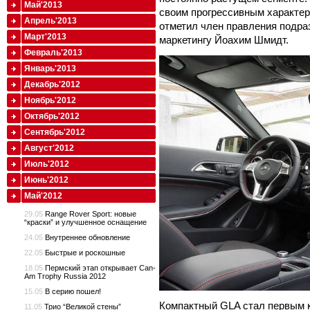
Май'2013
своим прогрессивным характер
Апрель'2013
отметил член правления подра
Март'2013
маркетингу Йоахим Шмидт.
Февраль'2013
Январь'2013
Декабрь'2012
Ноябрь'2012
Октябрь'2012
Сентябрь'2012
Август'2012
Июль'2012
Июнь'2012
Май'2012
29.05
Range Rover Sport: новые
“краски” и улучшенное оснащение
24.05
Внутреннее обновление
22.05
Быстрые и роскошные
18.05
Пермский этап открывает Can-
Am Trophy Russia 2012
15.05
В серию пошел!
Компактный GLA стал первым к
11.05
Трио “Великой стены”