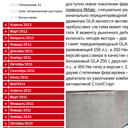
доступно новое поколение фи
08.05
Обновление X1
привода 4Matic
, специально р
03.05
Jeep: великолепная шестерка
изначально переднеприводной 
01.05
Бычья кровь
движения GLA является автом
Апрель'2012
пробуксовке система может пе
Март'2012
тяги. К моменту рыночного деб
включать четыре мотора – два
Февраль'2012
станет переднеприводный GLA 2
Январь'2012
развивающей 156 л.с. и 250 Нм
Декабрь'2011
версий кроссовера в качестве
Ноябрь'2011
бензиновый GLA 250 с двухлит
Октябрь'2011
л.с. и 350 Нм тяги) и версии с
Сентябрь'2011
двумя степенями форсировки – 1
Июль'2011
двигатели по умолчанию комб
автоматикой Стоп/Старт.
Май'2011
Апрель'2011
Март'2011
Февраль'2011
Январь'2011
Ноябрь'2010
Октябрь'2010