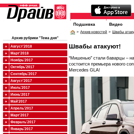
Подшивка
Видео
>
Архив новостей
>
Швабы атаку
Архив рубрики "Тема дня"
Швабы атакуют!
Август'2018
Март'2018
“Мишенью” стали баварцы – на
Ноябрь'2017
состоится премьера нового со
Октябрь'2017
Mercedes GLA!
Сентябрь'2017
Август'2017
Июль'2017
Июнь'2017
Май'2017
Апрель'2017
Март'2017
Февраль'2017
Январь'2017