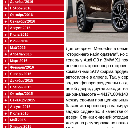
Декабрь'2016
Ноябрь'2016
Октябрь'2016
Сентябрь'2016
Август'2016
Июль'2016
Июнь'2016
Май'2016
Долгое время Mercedes в сегм
“стороннего наблюдателя”, но 
Апрель'2016
теперь у Audi Q3 и BMW X1 по
Март'2016
внешность кроссовера откровен
Февраль'2016
компактный SUV фирма проде
Январь'2016
автосалоне в апреле
. Так, у 
Декабрь'2015
задние фонари разделены на дв
Ноябрь'2015
пятой двери, другая заходит на
ширина/высота – 4417/1804/149
Октябрь'2015
между своими принципиальным
Сентябрь'2015
багажника кроссовера варьируе
Август'2015
задних сиденьях. В качестве о
Июль'2015
двери. Спинки сидений откидыв
Май'2015
доступна регулировка по накло
Январь'2015