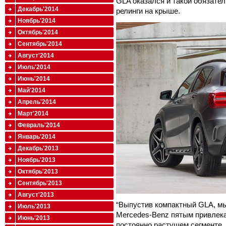
GLA оказался и такой обязате
Декабрь'2014
релинги на крыше.
Ноябрь'2014
Октябрь'2014
Сентябрь'2014
Август'2014
Июль'2014
Июнь'2014
Май'2014
Апрель'2014
Март'2014
Февраль'2014
Январь'2014
Декабрь'2013
Ноябрь'2013
Октябрь'2013
Сентябрь'2013
Август'2013
“Выпустив компактный GLA, м
Июль'2013
Mercedes-Benz пятым привлек
Июнь'2013
постоянно растущем сегменте. 