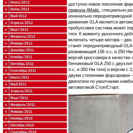
Июль'2012
доступно новое поколение фи
Июнь'2012
привода 4Matic
, специально р
изначально переднеприводной 
Май'2012
движения GLA является автом
Апрель'2012
пробуксовке система может пе
Март'2012
тяги. К моменту рыночного деб
Февраль'2012
включать четыре мотора – два
Январь'2012
станет переднеприводный GLA 2
Декабрь'2011
развивающей 156 л.с. и 250 Нм
версий кроссовера в качестве
Ноябрь'2011
бензиновый GLA 250 с двухлит
Октябрь'2011
л.с. и 350 Нм тяги) и версии с
Сентябрь'2011
двумя степенями форсировки – 1
Июль'2011
двигатели по умолчанию комб
Май'2011
автоматикой Стоп/Старт.
Апрель'2011
Март'2011
Февраль'2011
Январь'2011
Ноябрь'2010
Октябрь'2010
Сентябрь'2010