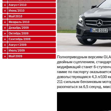
Август'2010
Июнь'2010
Май'2010
Февраль'2010
Декабрь'2009
Октябрь'2009
Сентябрь'2009
Август'2009
Июль'2009
Май'2009
Полноприводным версиям GLA п
двойным сцеплением, стандар
модификаций станет 6-ступенч
гамме по паспорту оказываетс
довольствующаяся 4,3 л/100 к
211-сильным бензиновым мотор
разогнаться за 6,5 секунд, мак