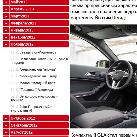
Май'2013
своим прогрессивным характер
Апрель'2013
отметил член правления подра
Март'2013
маркетингу Йоахим Шмидт.
Февраль'2013
Январь'2013
Декабрь'2012
Ноябрь'2012
29.11
Звезды Лос-Анджелеса
27.11
Четвертая Honda CR-V – уже в
продаже
23.11
Американский “японец”
20.11
“Гелендваген” на… воде!
16.11
Macan, “младший брат”
14.11
“Товарная” Артемида
09.11
Вегас-шоу: мир хрома и
тюнинга
06.11
Juke-R – реальный и
виртуальный!
Октябрь'2012
Сентябрь'2012
Август'2012
Компактный GLA стал первым к