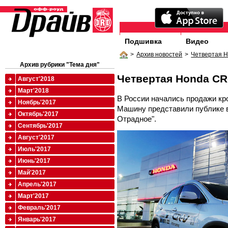
Подшивка
Видео
>
Архив новостей
>
Четвертая H
Архив рубрики "Тема дня"
Четвертая Honda CR
Август'2018
Март'2018
В России начались продажи к
Ноябрь'2017
Машину представили публике 
Октябрь'2017
Отрадное".
Сентябрь'2017
Август'2017
Июль'2017
Июнь'2017
Май'2017
Апрель'2017
Март'2017
Февраль'2017
Январь'2017