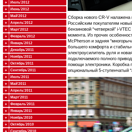
Июль'2012
Июнь'2012
Май'2012
Сборка нового CR-V налажена 
Апрель'2012
Российским покупателям новый
бензиновой “четверкой” i-VTEC
Март'2012
момента. Из прочих особенност
Февраль'2012
McPherson и задняя “многорыч
Январь'2012
большего комфорта и стабильн
Декабрь'2011
электроусилитель руля и нова
Ноябрь'2011
подключаемого полного привод
Октябрь'2011
помощи электроники. Коробка п
опциональный 5-ступенчатый “
Сентябрь'2011
Июль'2011
Май'2011
Апрель'2011
Март'2011
Февраль'2011
Январь'2011
Ноябрь'2010
Октябрь'2010
Сентябрь'2010