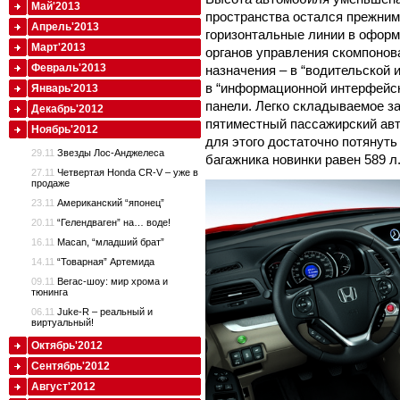
Май'2013
пространства остался прежним
Апрель'2013
горизонтальные линии в офор
Март'2013
органов управления скомпонов
Февраль'2013
назначения – в “водительской 
в “информационной интерфейсн
Январь'2013
панели. Легко складываемое з
Декабрь'2012
пятиместный пассажирский авт
Ноябрь'2012
для этого достаточно потянуть
29.11
Звезды Лос-Анджелеса
багажника новинки равен 589 л
27.11
Четвертая Honda CR-V – уже в
продаже
23.11
Американский “японец”
20.11
“Гелендваген” на… воде!
16.11
Macan, “младший брат”
14.11
“Товарная” Артемида
09.11
Вегас-шоу: мир хрома и
тюнинга
06.11
Juke-R – реальный и
виртуальный!
Октябрь'2012
Сентябрь'2012
Август'2012