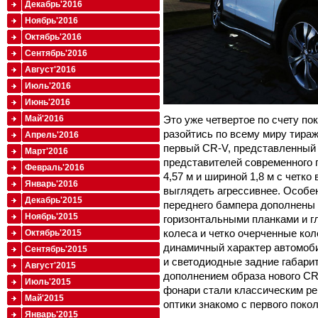
Декабрь'2016
Ноябрь'2016
Октябрь'2016
Сентябрь'2016
Август'2016
Июль'2016
Июнь'2016
Это уже четвертое по счету п
Май'2016
разойтись по всему миру тира
Апрель'2016
первый CR-V, представленный в
Март'2016
представителей современного 
Февраль'2016
4,57 м и шириной 1,8 м с четк
Январь'2016
выглядеть агрессивнее. Особе
Декабрь'2015
переднего бампера дополнены 
Ноябрь'2015
горизонтальными планками и 
колеса и четко очерченные ко
Октябрь'2015
динамичный характер автомоби
Сентябрь'2015
и светодиодные задние габари
Август'2015
дополнением образа нового CR
Июль'2015
фонари стали классическим р
Май'2015
оптики знакомо с первого поко
Январь'2015