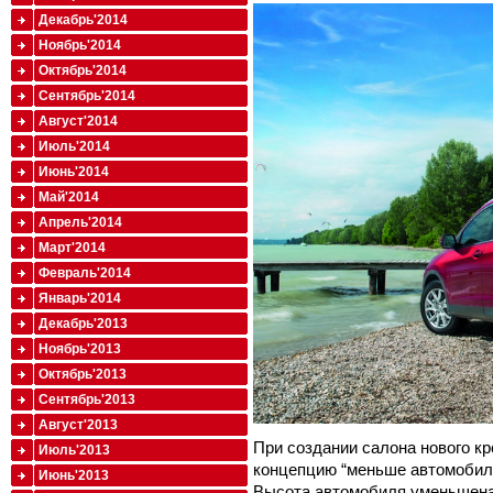
Декабрь'2014
Ноябрь'2014
Октябрь'2014
Сентябрь'2014
Август'2014
Июль'2014
Июнь'2014
Май'2014
Апрель'2014
Март'2014
Февраль'2014
Январь'2014
Декабрь'2013
Ноябрь'2013
Октябрь'2013
Сентябрь'2013
Август'2013
При создании салона нового к
Июль'2013
концепцию “меньше автомобиля
Июнь'2013
Высота автомобиля уменьшена 