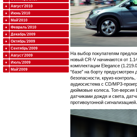
Август'2010
Июнь'2010
Май'2010
Февраль'2010
Декабрь'2009
Октябрь'2009
Сентябрь'2009
На выбор покупателям предлож
Август'2009
новый CR-V начинаются от 1.1
Июль'2009
комплектации Elegance (1.219.
Май'2009
“базе” на борту предусмотрен
безопасности, круиз-контроль,
аудиосистема с CD/MP3-проигр
дюймовые колеса. Топ-версия Li
датчиками дождя и света, датч
противоугонной сигнализацией