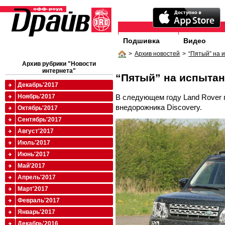
Подшивка
Видео
>
Архив новостей
>
“Пятый” на 
Архив рубрики "Новости
интернета"
“Пятый” на испыта
Декабрь'2017
В следующем году Land Rover 
Ноябрь'2017
внедорожника Discovery.
Октябрь'2017
Сентябрь'2017
Август'2017
Июль'2017
Июнь'2017
Май'2017
Апрель'2017
Март'2017
Февраль'2017
Январь'2017
Декабрь'2016