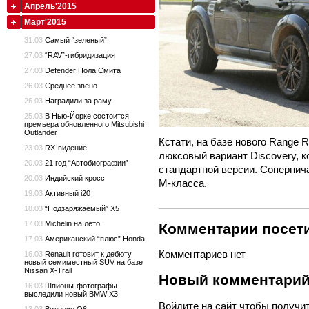
Апрель'2015
Март'2015
31.03
Самый “зеленый”
27.03
“RAV”-гибридизация
27.03
Defender Пола Смита
26.03
Среднее звено
26.03
Наградили за раму
25.03
В Нью-Йорке состоится
премьера обновленного Mitsubishi
Outlander
Кстати, на базе нового Range R
23.03
RX-видение
люксовый вариант Discovery, к
20.03
21 год “Автобиографии”
стандартной версии. Сопернич
20.03
Индийский кросс
M-класса.
19.03
Активный i20
18.03
“Подзаряжаемый” X5
17.03
Michelin на лето
Комментарии посети
17.03
Американский “плюс” Honda
Комментариев нет
16.03
Renault готовит к дебюту
новый семиместный SUV на базе
Nissan X-Trail
Новый комментари
16.03
Шпионы-фотографы
выследили новый BMW X3
Войдите
на сайт чтобы получи