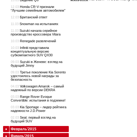
13.03
Видение Q6
12.03
Honda CR-V признали
“Лучшим семейным автомобилем”
12.03
Британский ответ
11.03
Snowman на испытаниях
11.03
Suzuki начала серийное
производство кроссовера Vitara
10.03
Renegade развлечений
10.03
Infiniti представила
концептуальную версию
субкомпактного SUV QX30
09.03
Suzuki в Женеве: взгляд на
будущий Jimny
09.03
Третье поколение Kia Sorento
удостоилось новой награды за
безопасность
04.03
Volkswagen Amarok – самый
надежный по версии DEKRA
03.03
Range Rover Evoque
Convertible: испытания в подземке!
03.03
Kia Sportage – лидер рейтинга
надежности J.D.Power
02.03
Seat: первый взгляд на
будущий SUV
Февраль'2015
Январь'2015