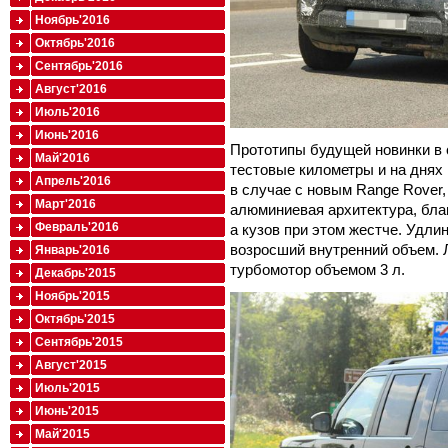
Ноябрь'2016
Октябрь'2016
Сентябрь'2016
Август'2016
Июль'2016
Июнь'2016
Прототипы будущей новинки в 
Май'2016
тестовые километры и на днях 
Апрель'2016
в случае с новым Range Rover,
Март'2016
алюминиевая архитектура, благ
Февраль'2016
а кузов при этом жестче. Удлин
возросший внутренний объем. 
Январь'2016
турбомотор объемом 3 л.
Декабрь'2015
Ноябрь'2015
Октябрь'2015
Сентябрь'2015
Август'2015
Июль'2015
Июнь'2015
Май'2015