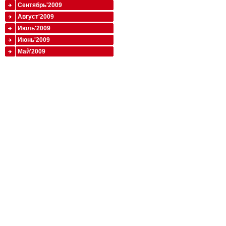
Сентябрь'2009
Август'2009
Июль'2009
Июнь'2009
Май'2009